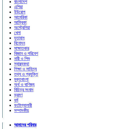
বাংলাদেশ
এশিয়া
ইউরোপ
আমেরিকা
আফ্রিকা
অস্ট্রেলিয়া
খেলা
দূতাবাস
বিনোদন
সাক্ষাতকার
বিজ্ঞান ও পরিবেশ
নারী ও শিশু
স্বাস্থ্যকথা
শিক্ষা ও সাহিত্য
তথ্য ও প্রযুক্তি
মুক্তবাংলা
অর্থ ও বাণিজ্য
বিচিত্র সংবাদ
ভ্রমণ
ধর্ম
ফটোগ্যালারী
সম্পাদকীয়
আমাদের পরিবার