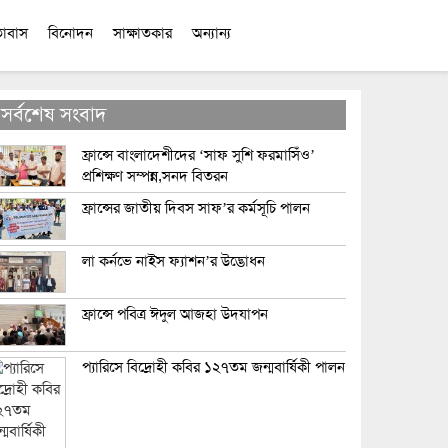
তাবাস
বিনোদন
সাক্ষাতকার
অন্যান্য
সর্বশেষ সংবাদ
ফ্রান্সে বাংলাদেশীদের ‘সাফ সুশি ফরমাসিঁও’
প্রশিক্ষণ সম্পন্ন,সনদ বিতরন
ফ্রান্সের জাতীয় দিবস সাফ’র কর্মসূচি পালন
লা কর্নভে নাইস ফ্যাশন’র উদ্ভোধন
ফ্রান্সে পবিত্র ঈদুল আজহা উদযাপন
প্যারিসে বিদ্রোহী কবির ১২৭তম জন্মবার্ষিকী পালন