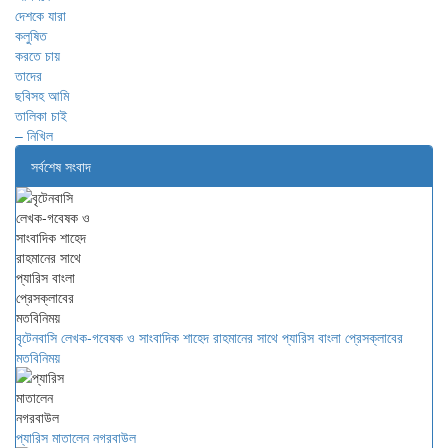
সর্বশেষ সংবাদ
বৃটেনবাসি লেখক-গবেষক ও সাংবাদিক শাহেদ রাহমানের সাথে প্যারিস বাংলা প্রেসক্লাবের
মতবিনিময়
প্যারিস মাতালেন নগরবাউল