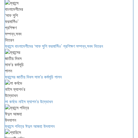
ফ্রান্সে বাংলাদেশীদের ‘সাফ সুশি ফরমাসিঁও’ প্রশিক্ষণ সম্পন্ন,সনদ বিতরন
ফ্রান্সের জাতীয় দিবস সাফ’র কর্মসূচি পালন
লা কর্নভে নাইস ফ্যাশন’র উদ্ভোধন
ফ্রান্সে পবিত্র ঈদুল আজহা উদযাপন