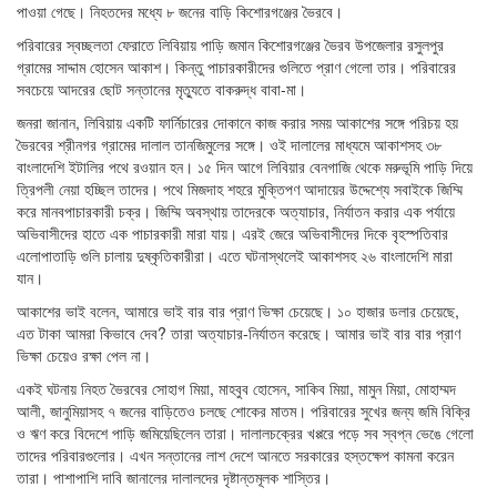
পাওয়া গেছে। নিহতদের মধ্যে ৮ জনের বাড়ি কিশোরগঞ্জের ভৈরবে।
পরিবারের স্বচ্ছলতা ফেরাতে লিবিয়ায় পাড়ি জমান কিশোরগঞ্জের ভৈরব উপজেলার রসুলপুর
গ্রামের সাদ্দাম হোসেন আকাশ। কিন্তু পাচারকারীদের গুলিতে প্রাণ গেলো তার। পরিবারের
সবচেয়ে আদরের ছোট সন্তানের মৃত্যুতে বাকরুদ্ধ বাবা-মা।
জনরা জানান, লিবিয়ায় একটি ফার্নিচারের দোকানে কাজ করার সময় আকাশের সঙ্গে পরিচয় হয়
ভৈরবের শ্রীনগর গ্রামের দালাল তানজিমুলের সঙ্গে। ওই দালালের মাধ্যমে আকাশসহ ৩৮
বাংলাদেশি ইটালির পথে রওয়ান হন। ১৫ দিন আগে লিবিয়ার বেনগাজি থেকে মরুভূমি পাড়ি দিয়ে
ত্রিপলী নেয়া হচ্ছিল তাদের। পথে মিজদাহ শহরে মুক্তিপণ আদায়ের উদ্দেশ্যে সবাইকে জিম্মি
করে মানবপাচারকারী চক্র। জিম্মি অবস্থায় তাদেরকে অত্যাচার, নির্যাতন করার এক পর্যায়ে
অভিবাসীদের হাতে এক পাচারকারী মারা যায়। এরই জেরে অভিবাসীদের দিকে বৃহস্পতিবার
এলোপাতাড়ি গুলি চালায় দুষ্কৃতিকারীরা। এতে ঘটনাস্থলেই আকাশসহ ২৬ বাংলাদেশি মারা
যান।
আকাশের ভাই বলেন, আমারে ভাই বার বার প্রাণ ভিক্ষা চেয়েছে। ১০ হাজার ডলার চেয়েছে,
এত টাকা আমরা কিভাবে দেব? তারা অত্যাচার-নির্যাতন করেছে। আমার ভাই বার বার প্রাণ
ভিক্ষা চেয়েও রক্ষা পেল না।
একই ঘটনায় নিহত ভৈরবের সোহাগ মিয়া, মাহবুব হোসেন, সাকিব মিয়া, মামুন মিয়া, মোহাম্মদ
আলী, জানুমিয়াসহ ৭ জনের বাড়িতেও চলছে শোকের মাতম। পরিবারের সুখের জন্য জমি বিক্রি
ও ঋণ করে বিদেশে পাড়ি জমিয়েছিলেন তারা। দালালচক্রের খপ্পরে পড়ে সব স্বপ্ন ভেঙে গেলো
তাদের পরিবারগুলোর। এখন সন্তানের লাশ দেশে আনতে সরকারের হস্তক্ষেপ কামনা করেন
তারা। পাশাপাশি দাবি জানালের দালালদের দৃষ্টান্তমূলক শাস্তির।