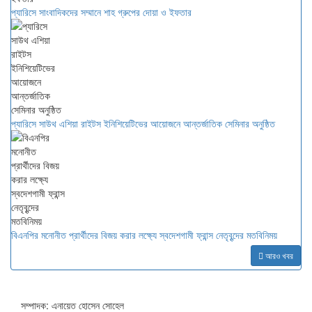
প্যারিসে সাংবাদিকদের সম্মানে শাহ গ্রুপের দোয়া ও ইফতার
প্যারিসে সাউথ এশিয়া রাইটস ইনিশিয়েটিভের আয়োজনে আন্তর্জাতিক সেমিনার অনুষ্ঠিত
বিএনপির মনোনীত প্রার্থীদের বিজয় করার লক্ষ্যে স্বদেশগামী ফ্রান্স নেতৃবৃন্দের মতবিনিময়
আরও খবর
সম্পাদক: এনায়েত হোসেন সোহেল