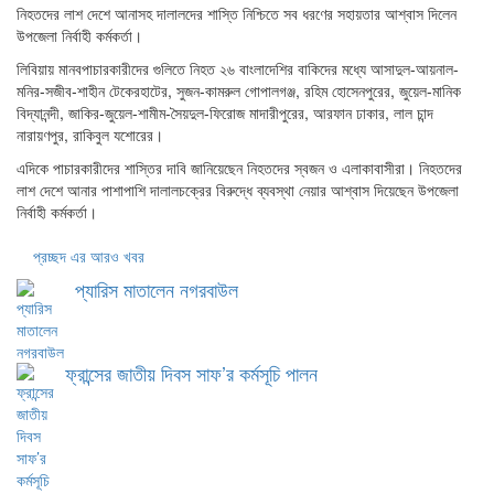
নিহতদের লাশ দেশে আনাসহ দালালদের শাস্তি নিশ্চিতে সব ধরণের সহায়তার আশ্বাস দিলেন
উপজেলা নির্বাহী কর্মকর্তা।
লিবিয়ায় মানবপাচারকারীদের গুলিতে নিহত ২৬ বাংলাদেশির বাকিদের মধ্যে আসাদুল-আয়নাল-
মনির-সজীব-শাহীন টেকেরহাটের, সুজন-কামরুল গোপালগঞ্জ, রহিম হোসেনপুরের, জুয়েল-মানিক
বিদ্যানন্দী, জাকির-জুয়েল-শামীম-সৈয়দুল-ফিরোজ মাদারীপুরের, আরফান ঢাকার, লাল চান্দ
নারায়ণপুর, রাকিবুল যশোরের।
এদিকে পাচারকারীদের শাস্তির দাবি জানিয়েছেন নিহতদের স্বজন ও এলাকাবাসীরা। নিহতদের
লাশ দেশে আনার পাশাপাশি দালালচক্রের বিরুদ্ধে ব্যবস্থা নেয়ার আশ্বাস দিয়েছেন উপজেলা
নির্বাহী কর্মকর্তা।
প্রচ্ছদ এর আরও খবর
প্যারিস মাতালেন নগরবাউল
ফ্রান্সের জাতীয় দিবস সাফ’র কর্মসূচি পালন