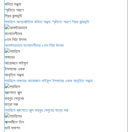
প্যারিসে আন্তর্জাতিক কবিতা সন্ধ্যা ‘স্মৃতিতে স্মরণে প্রিয় জন্মভূমি’
আমস্টারডামে বাংলাদেশীদের ৮তম পিঠা উৎসব
প্যারিসে অক্ষরের আয়োজনে সাইফুল ইসলামের একক আবৃত্তি সন্ধ্যা
প্যারিসে ব্রুশোতে লুক্স বারবুর সেলুনের যাত্রা শুরু