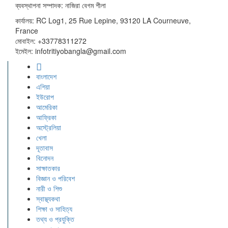
ব্যবস্থাপনা সম্পাদক: নাজিরা বেগম শীলা
কার্যালয়: RC Log1, 25 Rue Lepine, 93120 LA Courneuve,
France
মোবাইল: +33778311272
ইমেইল: infotritiyobangla@gmail.com
বাংলাদেশ
এশিয়া
ইউরোপ
আমেরিকা
আফ্রিকা
অস্ট্রেলিয়া
খেলা
দূতাবাস
বিনোদন
সাক্ষাতকার
বিজ্ঞান ও পরিবেশ
নারী ও শিশু
স্বাস্থ্যকথা
শিক্ষা ও সাহিত্য
তথ্য ও প্রযুক্তি