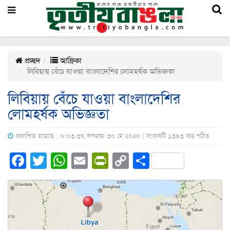
প্রচ্ছদ
আফ্রিকা
লিবিয়ায় বেঁচে যাওয়া বাংলাদেশির লোমহর্ষক অভিজ্ঞতা
লিবিয়ায় বেঁচে যাওয়া বাংলাদেশির
লোমহর্ষক অভিজ্ঞতা
প্রকাশিত হয়েছে : ৬:০৩:৩৭,অপরাহ্ন ৩০ মে ২০২০ | সংবাদটি ১৩৯৩ বার পঠিত
Facebook
Twitter
WhatsApp
Email
PrintFriendly
Copy
Share
Link