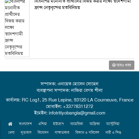
বিএনপির মনোনীত প্রার্থীদের বিজয় করার লক্ষ্যে স্বদেশগামী
ফ্রান্স নেতৃবৃন্দের মতবিনিময়
আরও খবর
সম্পাদক: এনায়েত হোসেন সোহেল
ব্যবস্থাপনা সম্পাদক: নাজিরা বেগম শীলা
কার্যালয়: RC Log1, 25 Rue Lepine, 93120 LA Courneuve, France
মোবাইল: +33778311272
ইমেইল: infotritiyobangla@gmail.com
বাংলাদেশ
এশিয়া
ইউরোপ
আমেরিকা
আফ্রিকা
অস্ট্রেলিয়া
খেলা
দূতাবাস
বিনোদন
সাক্ষাতকার
বিজ্ঞান ও পরিবেশ
নারী ও শিশু