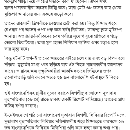
মরুভূমি পাড়ি দিয়ে কাজের সন্ধানে তারা যাচ্ছিলেন। এমন সময়
মানবপাচারকারীরা তাদের জিম্মি করে। তারা মোট ৩৮ জনের কাছ থেকে
মুক্তিপণ আদায়ের জন্য একত্রে জড়ো করে।
তাদের রাজধানী ত্রিপলীতে নেওয়ার চেষ্টা করা হয়। কিন্তু মিজ্দাহ শহরে
নেওয়ার পর তাদের ওপর শুরু করে বর্বর নির্যাতন। উদ্দেশ্য দ্রুত মুক্তিপণ
আদায়। অত্যাচার-নির্যাতনের চরম পর্যায়ে সূযোগ বুঝে প্রতিরোধ গড়ে
তোলো ভিকটিমরা। তারা মূল হোতা লিবিয়ান ব্যক্তির ওপর চড়াও হলে
তার মৃত্যু ঘটে।
কিন্তু ঘটনাটি তখনই তাদের আয়ত্তের বাইরে চলে যায় এবং বড় বিপদ হয়ে
দাঁড়ায়। মুহূর্তের মধ্যে খবর ছড়িয়ে যায় ওই নিহত পাচারকারীর স্বজনদের
কাছে। তারাসহ অন্য দুষ্কৃতিকারীরা আকষ্মিকভাবে জিম্মিদের ওপর
এলোপাতাড়ি গুলি করলে অন্তত ২৬ জন বাংলাদেশি ঘটনাস্থলেই নিহত
হন।
ওই বাংলাদেশিসহ স্থানীয় সূত্রের বরাতে ত্রিপলীস্থ বাংলাদেশ দূতাবাস
বৃহস্পতিবার (২৮ মে) রাতে ঢাকায় একটি রিপোর্ট পাঠিয়েছে। তাতেও প্রায়
অভিন্ন বর্ণনা রয়েছে।
ই-মেইলযোগে পাঠানো বাংলাদেশ দূতাবাস ত্রিপলী, লিবিয়ার রিপোর্ট মতে,
দূতাবাস বৃহস্পতিবার লিবিয়ার দক্ষিণাঞ্চলীয় শহর মিজ্দাহতে কমপক্ষে ২৬
জন বাংলাদেশিকে লিবিয়ান মিলিশিয়া গুলি করে হত্যা করার তথ্য পায়।