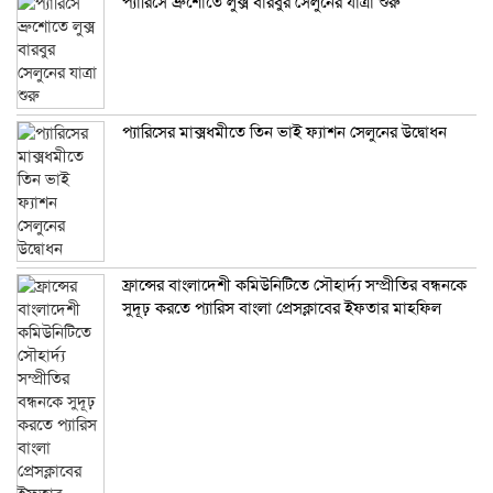
প্যারিসে ব্রুশোতে লুক্স বারবুর সেলুনের যাত্রা শুরু
প্যারিসের মাক্সধমীতে তিন ভাই ফ্যাশন সেলুনের উদ্বোধন
ফ্রান্সের বাংলাদেশী কমিউনিটিতে সৌহার্দ্য সম্প্রীতির বন্ধনকে
সুদূঢ় করতে প্যারিস বাংলা প্রেসক্লাবের ইফতার মাহফিল