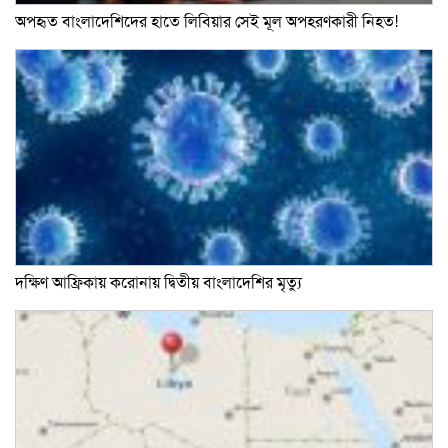
অপহৃত বাংলাদেশিদের হাতে লিবিয়ার সেই মূল অপহরণকারী নিহত!
দক্ষিণ আফ্রিকায় করোনায় দ্বিতীয় বাংলাদেশির মৃত্যু