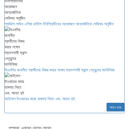
প্যারিসে সাউথ এশিয়া রাইটস ইনিশিয়েটিভের আয়োজনে আন্তর্জাতিক সেমিনার অনুষ্ঠিত
বিএনপির মনোনীত প্রার্থীদের বিজয় করার লক্ষ্যে স্বদেশগামী ফ্রান্স নেতৃবৃন্দের মতবিনিময়
আইফেল টাওয়ারের কাছে হামলায় নিহত এক, আহত দুই
আরও খবর
সম্পাদক: এনায়েত হোসেন সোহেল