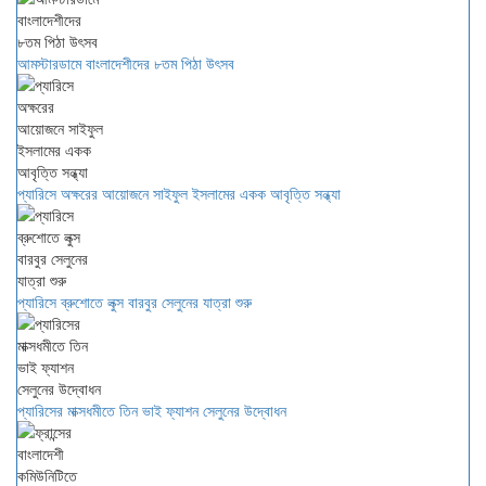
আমস্টারডামে বাংলাদেশীদের ৮তম পিঠা উৎসব
প্যারিসে অক্ষরের আয়োজনে সাইফুল ইসলামের একক আবৃত্তি সন্ধ্যা
প্যারিসে ব্রুশোতে লুক্স বারবুর সেলুনের যাত্রা শুরু
প্যারিসের মাক্সধমীতে তিন ভাই ফ্যাশন সেলুনের উদ্বোধন