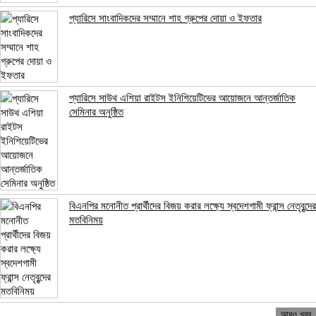
প্যারিসে সাংবাদিকদের সম্মানে শাহ গ্রুপের দোয়া ও ইফতার
প্যারিসে সাউথ এশিয়া রাইটস ইনিশিয়েটিভের আয়োজনে আন্তর্জাতিক
সেমিনার অনুষ্ঠিত
বিএনপির মনোনীত প্রার্থীদের বিজয় করার লক্ষ্যে স্বদেশগামী ফ্রান্স নেতৃবৃন্দের
মতবিনিময়
আরও খবর