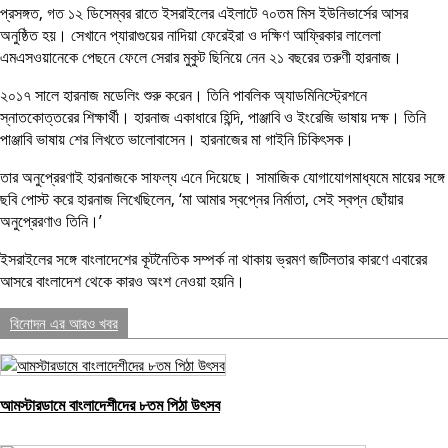
প্রসঙ্গত, গত ১২ ডিসেম্বর রাতে ইসরাইলের এইলাটে ৭০তম মিস ইউনিভার্সের আসর
অনুষ্ঠিত হয়। সেখানে প্যারাগুয়ের নাদিয়া ফেরেইরা ও দক্ষিণ আফ্রিকার লালেলা
এমএসওয়ানেকে পেছনে ফেলে সেরার মুকুট ছিনিয়ে নেন ২১ বছরের তরুণী হারনাজ।
২০১৭ সালে হারনাজ মডেলিং শুরু করেন। তিনি পাবলিক অ্যাডমিনিস্ট্রেশনে
স্নাতকোত্তরের শিক্ষার্থী। হারনাজ একাধারে হিন্দি, পাঞ্জাবি ও ইংরেজি ভাষায় দক্ষ। তিনি
পাঞ্জাবি ভাষায় শের লিখতে ভালোবাসেন। হারনাজের মা গাইনি চিকিৎসক।
তার অনুপ্রেরণাই হারনাজকে সাফল্য এনে দিয়েছে। সামাজিক যোগাযোগমাধ্যমে মায়ের সঙ্গে
ছবি পোস্ট করে হারনাজ লিখেছিলেন, ‘মা আমার স্বপ্নের নির্মাতা, সেই স্বপ্ন ছোঁয়ার
অনুপ্রেরণাও তিনি।’
ইসরাইলের সঙ্গে বাংলাদেশের কূটনৈতিক সম্পর্ক না থাকায় ভ্রমণ জটিলতার কারণে এবারের
আসরে বাংলাদেশ থেকে কারও অংশ নেওয়া হয়নি।
বিনোদন এর আরও খবর
আমস্টারডামে বাংলাদেশীদের ৮তম পিঠা উৎসব