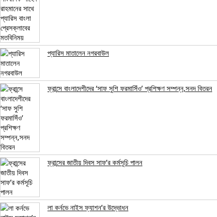
প্যারিস মাতালেন নগরবাউল
ফ্রান্সে বাংলাদেশীদের ‘সাফ সুশি ফরমাসিঁও’ প্রশিক্ষণ সম্পন্ন,সনদ বিতরন
ফ্রান্সের জাতীয় দিবস সাফ’র কর্মসূচি পালন
লা কর্নভে নাইস ফ্যাশন’র উদ্ভোধন