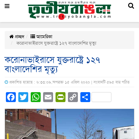
প্রচ্ছদ
আমেরিকা
করোনাভাইরাসে যুক্তরাষ্ট্রে ১২৭ বাংলাদেশির মৃত্যু
করোনাভাইরাসে যুক্তরাষ্ট্রে ১২৭
বাংলাদেশির মৃত্যু
প্রকাশিত হয়েছে : ৬:৩৩:০৯,অপরাহ্ন ১৫ এপ্রিল ২০২০ | সংবাদটি ৫৯৫ বার পঠিত
Facebook
Twitter
WhatsApp
Email
PrintFriendly
Copy
Share
Link