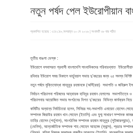
নতুন পর্ষদ পেল ইউরোপীয়ান বাং
প্রকাশিত হয়েছে : ৩:৪২:৪৮,অপরাহ্ন ২০ মে ২০২৬ | সংবাদটি ৩৮ বার পঠিত
তৃতীয় বাঙলা ডেস্ক :
ইউরোপে বসবাসরত প্রবাসী বাংলাদেশি সাংবাদিকদের পরিবারখ্যাত ইউরোপীয়ান বাংল
রবিবার ইউরোপ সময় বিকালে ভার্চ্যুয়াল সভায় দু’বছরের জন্য ২৫ সদস্য বিশিষ্ট 
নতুন পর্ষদে মুক্তিযোদ্ধা মাহবুবুর রহমানকে (অস্ট্রিয়া) সভাপতি ও জহিরুল ই
নির্বাচন পরিচালনা পরিষদের আহ্বায়ক হাবিবুর রহমান হেলালের সভাপতিত্বে ও
পরিচালনায় আয়োজিত সভায় সংগঠনের বিগত দু’বছরের বিভিন্ন কার্যক্রম নিয়ে 
কমিটির অন্যান্য নির্বাচিতরা হলেন, সিনিয়র সহ-সভাপতি এনায়েত হোসেন সোহে
সম্পাদক জিয়াউর রহমান খান সোহেল (ইতালি) এবং যুগ্ম সাধারণ সম্পাদক কামরুজ
তাহির হোসেন (পর্তুগাল), সাংগঠনিক সম্পাদক রহমান মাহবুবুর (সুইজারল্যান্ড
(ভেনিস), আন্তর্জাতিক সম্পাদক শাহ সোহেল আহমেদ (ফ্রান্স), প্রচার সম্পাদক
(গ্রিস), মহিলা বিষয়ক সম্পাদক নাজনীন আক্তার (ইতালি), সাংস্কৃতিক সম্