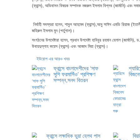
(ফ্রান্স), অভিবাসন বিষয়ক সম্পাদক নজরুল ইসলাম বিপ্লব (জার্মানি) এবং 
নির্বাহী সদস্যরা হলেন,
শাবুল আহমেদ (ফ্রান্স),আবু সাঈদ এমডি রিয়াজ (ইতালী
জহিরুল ইসলাম মুন (পর্তুগাল)।
সংগঠনের উপদেষ্টারা হলেন, প্রধান উপদেষ্টা হাবিবুর রহমান হেলাল (জার্মানি
উবায়দুল্লাহ কয়েস (ফ্রান্স) এবং আজাদ মিয়া (ফ্রান্স)।
ইউরোপ এর আরও খবর
ফ্রান্সে বাংলাদেশীদের ‘সাফ
প্যারি
সুশি ফরমাসিঁও’ প্রশিক্ষণ
বিজনে
সম্পন্ন,সনদ বিতরন
ফ্রান্সে লক্ষাধিক ভুয়া হেলথ পাস
বিয়