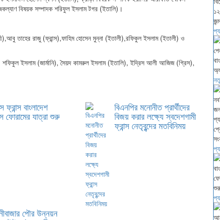
সমাজকল্যাণ বিষয়ক সম্পাদক শরিফুল ইসলাম টগর (ইতালি)।
প্
),আবু তাহের রাজু (ফ্রান্স),ফাহিম হোসেন মুন্না (ইতালী),রফিকুল ইসলাম (ইতালী) ও
), ড. শফিকুল ইসলাম (জার্মানি), সৈয়দ কামরুল ইসলাম (ইতালি), ইদ্রিস আলী আজিজ (গ্রিস),
নত
সে ফ্রান্স বাংলাদেশ
বিএনপির মনোনীত প্রার্থীদের
স ফোরামের যাত্রা শুরু
বিজয় করার লক্ষ্যে স্বদেশগামী
ফ্রান্স নেতৃবৃন্দের মতবিনিময়
প্
প্
ানীবাজার পৌর উন্নয়ন