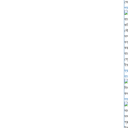
প্
ফ্
বা
প্