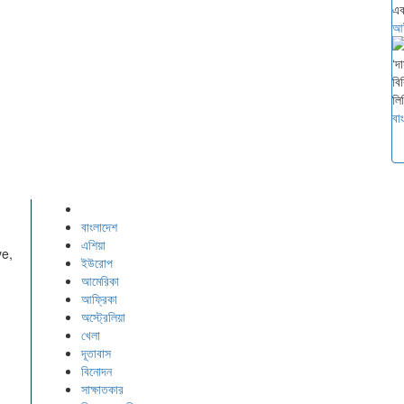
আই
বা
বাংলাদেশ
এশিয়া
ve,
ইউরোপ
আমেরিকা
আফ্রিকা
অস্ট্রেলিয়া
খেলা
দূতাবাস
বিনোদন
সাক্ষাতকার