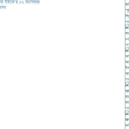
্হা ইউকে’র ১২ ডিসেম্বর
মেলন
প্য
আম
প্
প্য