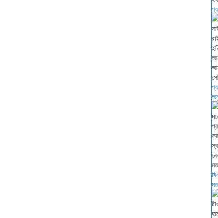
প্
প্
অনু
বি
মত