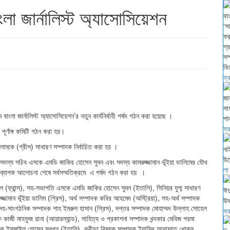
লা জার্নালিস্ট অ্যাসোসিয়েশন
ফ্
া জার্নালিস্ট অ্যাসোসিয়েশন’র নতুন কার্যনির্বাহী পর্ষদ গঠন করা হয়েছে ।
ফ্
পূর্ণাঙ্গ কমিটি গঠন করা হয়।
সলামকে (গ্রীস) সাধারণ সম্পাদক নির্বাচিত করা হয় ।
 সদস্য সচিব এসকে এমডি জাকির হোসেন সুমন এবং সদস্য কামরুজ্জামান ভূঁইয়া ডালিমের যৌথ
লা
ব্যাপক আলোচনা শেষে সর্বসম্মতিক্রমে এ পর্ষদ গঠন করা হয় ।
ল (ফ্রান্স), সহ-সভাপতি এসকে এমডি জাকির হোসেন সুমন (ইতালি), সিনিয়র যুগ্ম সাধারণ
্জামান ভূঁইয়া ডালিম (গ্রিস),
অর্থ সম্পাদক কবির আহমেদ (অস্ট্রিয়া), সহ-অর্থ সম্পাদক
), সহ-সাংগঠনিক সম্পাদক শাহ ইমরুল হাসান (গ্রিস), দপ্তর সম্পাদক মোহাম্মদ উল্লাহ সোহেল
ফ্
 কাজী মাহফুজ রানা (আয়ারল্যান্ড), সাহিত্য ও প্রকাশনা সম্পাদক খন্দকার মেবিজ পরমা
পাদক ইসমাঈল হোসেন স্বপন (ইতালি), ক্রীড়া বিষয়ক সম্পাদক ইয়াসির আরাফাত খোকন