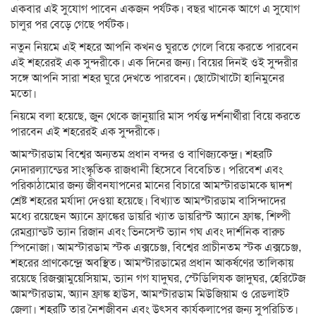
একবার এই সুযোগ পাবেন একজন পর্যটক। বছর খানেক আগে এ সুযোগ
চালুর পর বেড়ে গেছে পর্যটক।
নতুন নিয়মে এই শহরে আপনি কখনও ঘুরতে গেলে বিয়ে করতে পারবেন
এই শহরেরই এক সুন্দরীকে। এক দিনের জন্য। বিয়ের দিনই ওই সুন্দরীর
সঙ্গে আপনি সারা শহর ঘুরে দেখতে পারবেন। ছোটোখাটো হানিমুনের
মতো।
নিয়মে বলা হয়েছে, জুন থেকে জানুয়ারি মাস পর্যন্ত দর্শনার্থীরা বিয়ে করতে
পারবেন এই শহরেরই এক সুন্দরীকে।
আমস্টারডাম বিশ্বের অন্যতম প্রধান বন্দর ও বাণিজ্যকেন্দ্র। শহরটি
নেদারল্যান্ডের সাংস্কৃতিক রাজধানী হিসেবে বিবেচিত। পরিবেশ এবং
পরিকাঠামোর জন্য জীবনযাপনের মানের বিচারে আমস্টারডামকে দ্বাদশ
শ্রেষ্ট শহরের মর্যাদা দেওয়া হয়েছে। বিখ্যাত আমস্টারডাম বাসিন্দাদের
মধ্যে রয়েছেন অ্যানে ফ্রাঙ্কের ডায়রি খ্যাত ডায়রিস্ট অ্যানে ফ্রাঙ্ক, শিল্পী
রেমব্র্যান্ড্ট ভ্যান রিজান এবং ভিনসেন্ট ভ্যান গঘ এবং দার্শনিক বারুচ
স্পিনোজা। আমস্টারডাম স্টক এক্সচেঞ্জ, বিশ্বের প্রাচীনতম স্টক এক্সচেঞ্জ,
শহরের প্রাণকেন্দ্রে অবস্থিত। আমস্টারডামের প্রধান আকর্ষণের তালিকায়
রয়েছে রিজক্সামুয়েসিয়াম, ভ্যান গগ যাদুঘর, স্টেডিলিযক জাদুঘর, হেরিটেজ
আমস্টারডাম, অ্যান ফ্রাঙ্ক হাউস, আমস্টারডাম মিউজিয়াম ও রেডলাইট
জেলা। শহরটি তার নৈশজীবন এবং উৎসব কার্যকলাপের জন্য সুপরিচিত।