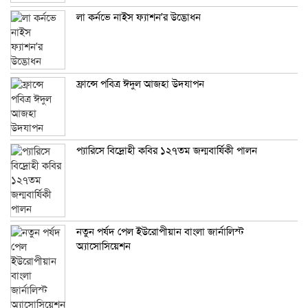
লা কর্নভে নাইস ফ্যাশন’র উদ্ভোধন
ফ্রান্সে পবিত্র ঈদুল আজহা উদযাপন
প্যারিসে বিদ্রোহী কবির ১২৭তম জন্মবার্ষিকী পালন
নতুন পর্ষদ পেল ইউরোপীয়ান বাংলা জার্নালিস্ট
অ্যাসোসিয়েশন