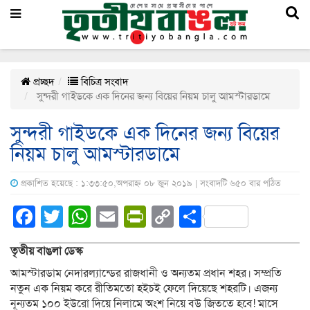
প্রচ্ছদ
বিচিত্র সংবাদ
সুন্দরী গাইডকে এক দিনের জন্য বিয়ের নিয়ম চালু আমস্টারডামে
সুন্দরী গাইডকে এক দিনের জন্য বিয়ের
নিয়ম চালু আমস্টারডামে
প্রকাশিত হয়েছে : ১:৩৩:৫০,অপরাহ্ন ০৮ জুন ২০১৯ | সংবাদটি ৬৫০ বার পঠিত
Facebook
Twitter
WhatsApp
Email
PrintFriendly
Copy
Share
Link
তৃতীয় বাঙলা
ডেস্ক
আমস্টারডাম নেদারল্যান্ডের রাজধানী ও অন্যতম প্রধান শহর। সম্প্রতি
নতুন এক নিয়ম করে রীতিমতো হইচই ফেলে দিয়েছে শহরটি। এজন্য
নূন্যতম ১০০ ইউরো দিয়ে নিলামে অংশ নিয়ে বউ জিততে হবে! মাসে