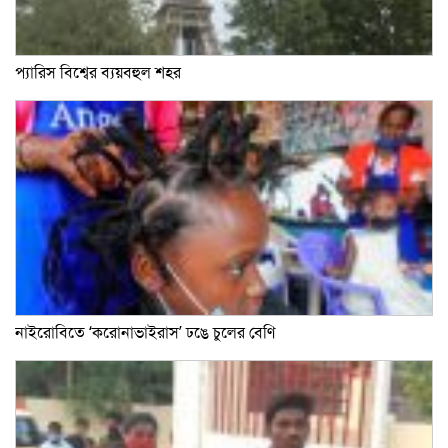
প্যারিস বিশ্বের ব্যয়বহুল শহর
নাইরোবিতে ‘করোনাভাইরাস’ ঢঙে চুলের বেণি