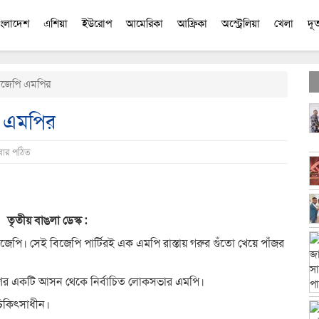
াংলাদেশ
এশিয়া
ইউরোপ
আমেরিকা
আফ্রিকা
অস্ট্রেলিয়া
খেলা
দূ
িজেপি এমপির
ি এমপির
বার পঠিত
dly
e
তৃতীয় বাঙলা ডেস্ক :
জেপি। সেই বিজেপি পার্টিরই এক এমপি রাস্তায় গরুর গুঁতো খেয়ে পাঁজর
শের একটি আসন থেকে নির্বাচিত লোকসভার এমপি।
চিকিৎসাধীন।