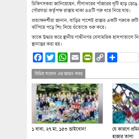
চিকিৎসকরা জানিয়েছেন, লীলাধরের পাঁজরের দুটি হাড় ভেঙে 
পৌরসভা কর্তৃপক্ষ রাস্তায় থাকা ৪৪টি গরু ধরে নিয়ে যায়।
প্রত্যক্ষদর্শীরা জানান, বাড়ির পাশেই রাস্তার একটি গরুকে
ঝাঁপিয়ে পড়ে শিং দিয়ে গুঁতোতে শুরু করে।
তাকে উদ্ধার করে স্থানীয় গান্ধীনগর বেসামরিক হাসপাতালে 
স্থানান্তর করা হয়।
Facebook
Twitter
WhatsApp
Email
PrintFrien
Copy
Shar
Link
বিচিত্র সংবাদ এর আরও খবর
১ বাবা, ২৭ মা, ১৫০ ভাইবোন!
যে কারণে প্রমি
হাজার তালা