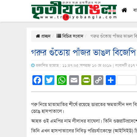
ব
প্রচ্ছদ
বিচিত্র সংবাদ
গরুর গুঁতোয় পাঁজর ভাঙল ব
গরুর গুঁতোয় পাঁজর ভাঙল বিজেপ
প্রকাশিত হয়েছে : ১১:৪৭:০৫,অপরাহ্ন ১০ মে ২০১৯ | সংবাদটি ৫১৭ 
Facebook
Twitter
WhatsApp
Email
PrintFrien
Copy
Shar
Link
গরু নিয়ে মাতামাতির শীর্ষে রয়েছে ভারতের ক্ষমতাসীন দল বি
ভেঙে হাসপাতালে।
আহত ওই এমপির নাম লীলাধর বাঘেলা। তিনি গুজরাটপ্রদে
তিনি এখন হাসপাতালের নিবিড় পরিচর্যাকেন্দ্রে (আইসিইউ) 