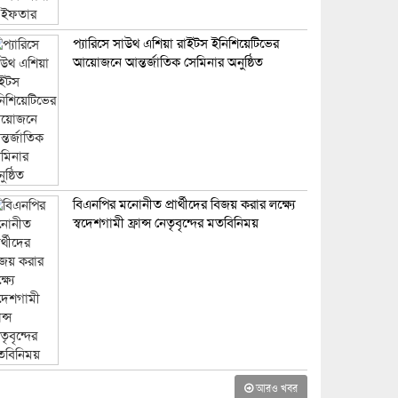
প্যারিসে সাউথ এশিয়া রাইটস ইনিশিয়েটিভের
আয়োজনে আন্তর্জাতিক সেমিনার অনুষ্ঠিত
বিএনপির মনোনীত প্রার্থীদের বিজয় করার লক্ষ্যে
স্বদেশগামী ফ্রান্স নেতৃবৃন্দের মতবিনিময়
আরও খবর