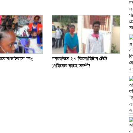
করোনাভাইরাস’ ঢঙে
লকডাউনে ৬০ কিলোমিটার হেঁটে
প্রেমিকের কাছে তরুণী!