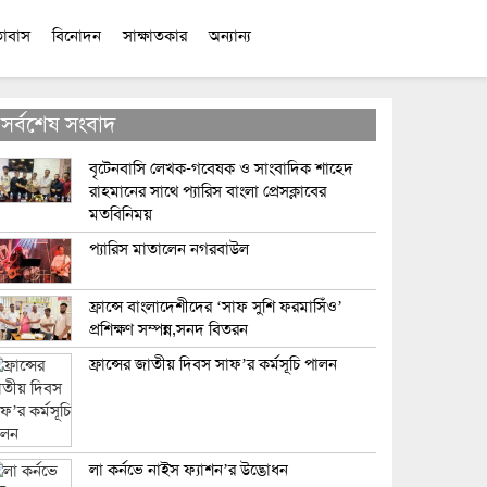
তাবাস
বিনোদন
সাক্ষাতকার
অন্যান্য
সর্বশেষ সংবাদ
বৃটেনবাসি লেখক-গবেষক ও সাংবাদিক শাহেদ
রাহমানের সাথে প্যারিস বাংলা প্রেসক্লাবের
মতবিনিময়
প্যারিস মাতালেন নগরবাউল
ফ্রান্সে বাংলাদেশীদের ‘সাফ সুশি ফরমাসিঁও’
প্রশিক্ষণ সম্পন্ন,সনদ বিতরন
ফ্রান্সের জাতীয় দিবস সাফ’র কর্মসূচি পালন
লা কর্নভে নাইস ফ্যাশন’র উদ্ভোধন