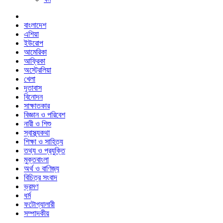
বাংলাদেশ
এশিয়া
ইউরোপ
আমেরিকা
আফ্রিকা
অস্ট্রেলিয়া
খেলা
দূতাবাস
বিনোদন
সাক্ষাতকার
বিজ্ঞান ও পরিবেশ
নারী ও শিশু
স্বাস্থ্যকথা
শিক্ষা ও সাহিত্য
তথ্য ও প্রযুক্তি
মুক্তবাংলা
অর্থ ও বাণিজ্য
বিচিত্র সংবাদ
ভ্রমণ
ধর্ম
ফটোগ্যালারী
সম্পাদকীয়