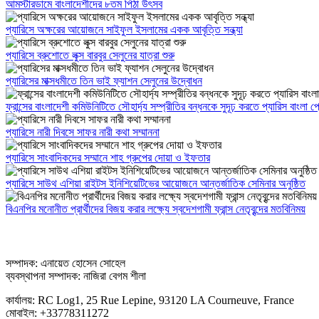
আমস্টারডামে বাংলাদেশীদের ৮তম পিঠা উৎসব
প্যারিসে অক্ষরের আয়োজনে সাইফুল ইসলামের একক আবৃত্তি সন্ধ্যা
প্যারিসে ব্রুশোতে লুক্স বারবুর সেলুনের যাত্রা শুরু
প্যারিসের মাক্সধমীতে তিন ভাই ফ্যাশন সেলুনের উদ্বোধন
ফ্রান্সের বাংলাদেশী কমিউনিটিতে সৌহার্দ্য সম্প্রীতির বন্ধনকে সুদূঢ় করতে প্যারিস বাংলা
প্যারিসে নারী দিবসে সাফর নারী কথা সম্মাননা
প্যারিসে সাংবাদিকদের সম্মানে শাহ গ্রুপের দোয়া ও ইফতার
প্যারিসে সাউথ এশিয়া রাইটস ইনিশিয়েটিভের আয়োজনে আন্তর্জাতিক সেমিনার অনুষ্ঠিত
বিএনপির মনোনীত প্রার্থীদের বিজয় করার লক্ষ্যে স্বদেশগামী ফ্রান্স নেতৃবৃন্দের মতবিনিময়
সম্পাদক: এনায়েত হোসেন সোহেল
ব্যবস্থাপনা সম্পাদক: নাজিরা বেগম শীলা
কার্যালয়: RC Log1, 25 Rue Lepine, 93120 LA Courneuve, France
মোবাইল: +33778311272