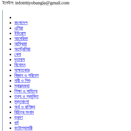
ইমেইল: infotritiyobangla@gmail.com
বাংলাদেশ
এশিয়া
ইউরোপ
আমেরিকা
আফ্রিকা
অস্ট্রেলিয়া
খেলা
দূতাবাস
বিনোদন
সাক্ষাতকার
বিজ্ঞান ও পরিবেশ
নারী ও শিশু
স্বাস্থ্যকথা
শিক্ষা ও সাহিত্য
তথ্য ও প্রযুক্তি
মুক্তবাংলা
অর্থ ও বাণিজ্য
বিচিত্র সংবাদ
ভ্রমণ
ধর্ম
ফটোগ্যালারী