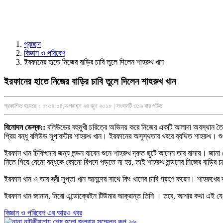
প্রচ্ছদ
বিজ্ঞান ও পরিবেশ
ইরফানের হাতে নিজের বাড়ির চাবি তুলে দিলেন শাহরুখ খান
ইরফানের হাতে নিজের বাড়ির চাবি তুলে দিলেন শাহরুখ খান
প্রকাশিত হয়েছে : ৫:৩৪:০৪,অপরাহ্ন ২৪ জুন ২০১৮ | সংবাদটি ৩১৬ বার পঠিত
বিনোদন ডেস্ক::
বলিউডের বহুমুখী চরিত্রে অভিনয় করে নিজের একটি আলাদা অবস্থান তৈ
প্রিয় বন্ধু বলিউড সুপারস্টার শাহরুখ খান। ইরফানের অসুস্থতার খবরে ব্যথিত শাহরুখ। শু
ইরফান খান চিকিৎসার জন্য লন্ডন যাবেন শুনে শাহরুখ দ্রুত ছুটে আসেন তার বাসায়। জানা 
নিতে গিয়ে যেনো বন্ধুকে কোনো বিপদে পড়তে না হয়, তাই শাহরুখ লন্ডনের নিজের বাড়ির চ
ইরফান খান ও তার স্ত্রী সুপ্তা খান আনন্দের সাথে কিং খানের চাবি গ্রহণ করেন। শাহর
ইরফান খান জানান, নিরো এন্ডোক্রেইন টিউমার আক্রান্ত তিনি । তবে, আশার কথা এই য
বিজ্ঞান ও পরিবেশ এর আরও খবর