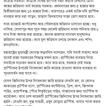
করেছে সরকার। কাউকে নিষিদ্ধ প্লাস্টিক বহন করতে দেখলেই মোটা
অঙ্কের জরিমানা ধার্য করেছে সরকার। প্রথমবারের জন্য ৫ হাজার আর
দ্বিতীয়বারের জন্য ১০ হাজার টাকা। তারপরেও একই ব্যক্তি যদি প্লাস্টিক
ব্যবহার করে ধরা পড়েন, তাহলে তিনমাসের সাজা ভোগ করতে হবে।
সারা রাজ্যেই কর্পোরেশন আর পৌরসভায় অভিযান চালানো হচ্ছে। শুধু
নাসিক, সোলাপুর আর পুনে শহর থেকেই জরিমানা বাবদ শনিবার প্রায় ৮
লাখ টাকা আদায় করা হয়েছে। অনেক জায়গায় সাধারণ মানুষকেও
জরিমানা করা হয়েছে। তবে মূল অভিযান চলছে দোকান এবং শপিং
মলগুলিতে।
মহারাষ্ট্রের মুখ্যমন্ত্রী দেবেন্দ্র ফড়ণবিস বলেছেন, যদি সবাই সাহায্য করে
তবেই রাজ্য সরকারের সিদ্ধান্ত সফল হবে। প্লাস্টিকের ব্যবহার নিয়ে
সবাইকে সচেতন করতে হবে। তবে তার মতে, সরকার সেই সমস্ত
প্লাস্টিকের উপরেই নিষেধাজ্ঞা জারি করেছে যেগুলো আবার ব্যবহার বা
পুনরাবর্তন করা যাবে না।
যেসব জিনিসের উপর নিষেধাজ্ঞা জারি হয়েছে সেগুলি হল, যে কোনও
আকারের প্লাস্টিক ব্যাগ, প্লাস্টিকের কন্টেইনার, ডিশ, কাপ, জিপলক
পাউচ, ওয়েস্টবক্স, স্টোর লিকুইডের পাউচ, সাজানোর জন্য প্যাস্টিক বা
থার্মোকল। তবে বেশ কয়েকটি প্লাস্টিকের জিনিসের উপর নিষেধাজ্ঞা জারি
হয়নি। সেগুলি হল, দুগ্ধ সামগ্রী, ওষুধ মোড়ার প্লাস্টিক, খাবার প্যাক করার