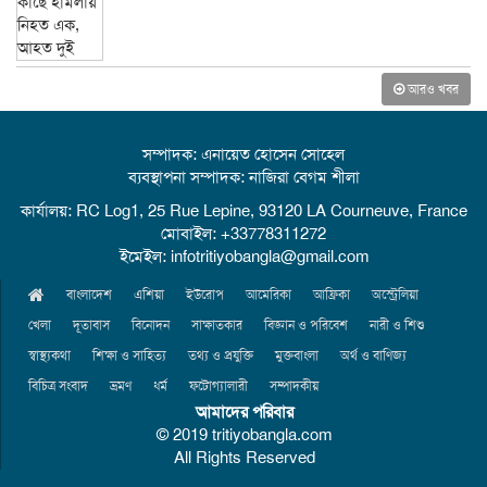
আরও খবর
সম্পাদক: এনায়েত হোসেন সোহেল
ব্যবস্থাপনা সম্পাদক: নাজিরা বেগম শীলা
কার্যালয়: RC Log1, 25 Rue Lepine, 93120 LA Courneuve, France
মোবাইল: +33778311272
ইমেইল: infotritiyobangla@gmail.com
বাংলাদেশ
এশিয়া
ইউরোপ
আমেরিকা
আফ্রিকা
অস্ট্রেলিয়া
খেলা
দূতাবাস
বিনোদন
সাক্ষাতকার
বিজ্ঞান ও পরিবেশ
নারী ও শিশু
স্বাস্থ্যকথা
শিক্ষা ও সাহিত্য
তথ্য ও প্রযুক্তি
মুক্তবাংলা
অর্থ ও বাণিজ্য
বিচিত্র সংবাদ
ভ্রমণ
ধর্ম
ফটোগ্যালারী
সম্পাদকীয়
আমাদের পরিবার
© 2019 tritiyobangla.com
All Rights Reserved