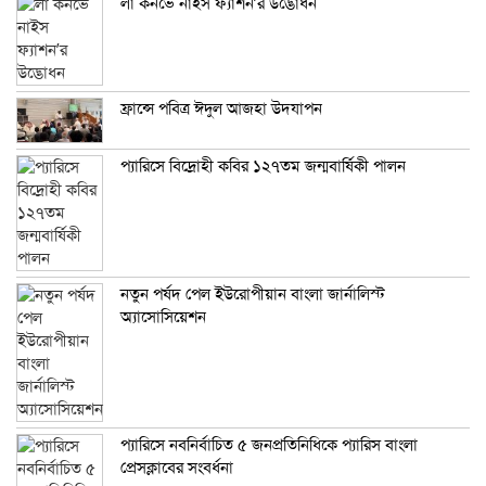
লা কর্নভে নাইস ফ্যাশন’র উদ্ভোধন
ফ্রান্সে পবিত্র ঈদুল আজহা উদযাপন
প্যারিসে বিদ্রোহী কবির ১২৭তম জন্মবার্ষিকী পালন
নতুন পর্ষদ পেল ইউরোপীয়ান বাংলা জার্নালিস্ট
অ্যাসোসিয়েশন
প্যারিসে নবনির্বাচিত ৫ জনপ্রতিনিধিকে প্যারিস বাংলা
প্রেসক্লাবের সংবর্ধনা