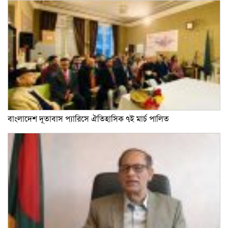
বাংলাদেশ দূতাবাস প্যারিসে ঐতিহাসিক ৭ই মার্চ পালিত