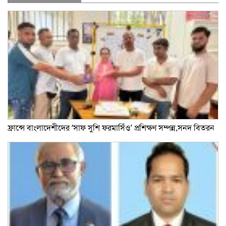
ফ্রান্সে বাংলাদেশীদের ‘সাফ সুশি ফরমাসিঁও’ প্রশিক্ষণ সম্পন্ন,সনদ বিতরন