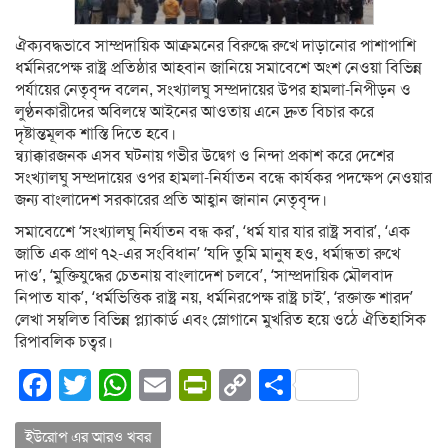
ঐক্যবদ্ধভাবে সাম্প্রদায়িক আক্রমনের বিরুদ্ধে রুখে দাড়ানোর পাশাপাশি
ধর্মনিরপেক্ষ রাষ্ট্র প্রতিষ্ঠার আহবান জানিয়ে সমাবেশে অংশ নেওয়া বিভিন্ন
পর্যায়ের নেতৃবৃন্দ বলেন, সংখ্যালঘু সম্প্রদায়ের উপর হামলা-নিপীড়ন ও
লুণ্ঠনকারীদের অবিলম্বে আইনের আওতায় এনে দ্রুত বিচার করে
দৃষ্টান্তমূলক শাস্তি দিতে হবে।
ন্ব্যাক্কারজনক এসব ঘটনায় গভীর উদ্বেগ ও নিন্দা প্রকাশ করে দেশের
সংখ্যালঘু সম্প্রদায়ের ওপর হামলা-নির্যাতন বন্ধে কার্যকর পদক্ষেপ নেওয়ার
জন্য বাংলাদেশ সরকারের প্রতি আহ্বান জানান নেতৃবৃন্দ।
সমাবেশেে ‘সংখ্যালঘু নির্যাতন বন্ধ কর’, ‘ধর্ম যার যার রাষ্ট্র সবার’, ‘এক
জাতি এক প্রাণ ৭২-এর সংবিধান’ ‘যদি তুমি মানুষ হও, ধর্মান্ধতা রুখে
দাও’, ‘মুক্তিযুদ্ধের চেতনায় বাংলাদেশ চলবে’, ‘সাম্প্রদায়িক মৌলবাদ
নিপাত যাক’, ‘ধর্মভিত্তিক রাষ্ট্র নয়, ধর্মনিরপেক্ষ রাষ্ট্র চাই’, ‘রক্তাক্ত শারদ’
লেখা সম্বলিত বিভিন্ন প্ল্যাকার্ড এবং স্লোগানে মুখরিত হয়ে ওঠে ঐতিহাসিক
রিপাবলিক চত্বর।
Facebook
Twitter
WhatsApp
Email
PrintFriendly
Copy
Share
Link
ইউরোপ এর আরও খবর