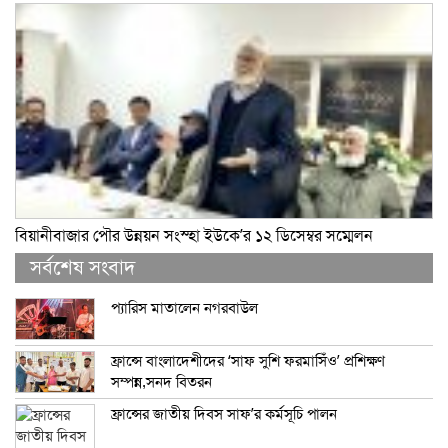
বিয়ানীবাজার পৌর উন্নয়ন সংস্হা ইউকে’র ১২ ডিসেম্বর সম্মেলন
সর্বশেষ সংবাদ
প্যারিস মাতালেন নগরবাউল
ফ্রান্সে বাংলাদেশীদের ‘সাফ সুশি ফরমাসিঁও’ প্রশিক্ষণ
সম্পন্ন,সনদ বিতরন
ফ্রান্সের জাতীয় দিবস সাফ’র কর্মসূচি পালন