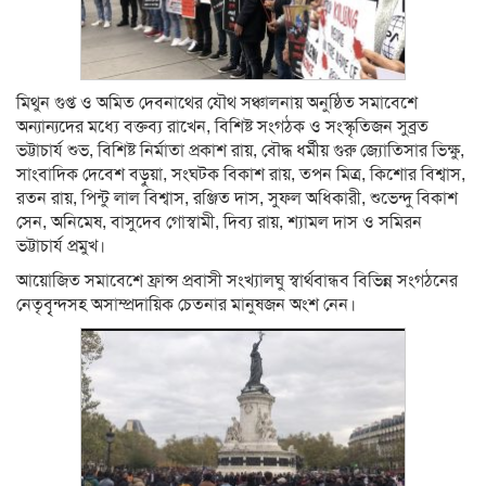
মিথুন গুপ্ত ও অমিত দেবনাথের যৌথ সঞ্চালনায় অনুষ্ঠিত সমাবেশে
অন্যান্যদের মধ্যে বক্তব্য রাখেন, বিশিষ্ট সংগঠক ও সংস্কৃতিজন সুব্রত
ভট্টাচার্য শুভ, বিশিষ্ট নির্মাতা প্রকাশ রায়, বৌদ্ধ ধর্মীয় গুরু জ্যোতিসার ভিক্ষু,
সাংবাদিক দেবেশ বড়ুয়া, সংঘটক বিকাশ রায়, তপন মিত্র, কিশোর বিশ্বাস,
রতন রায়, পিন্টু লাল বিশ্বাস, রঞ্জিত দাস, সুফল অধিকারী, শুভেন্দু বিকাশ
সেন, অনিমেষ, বাসুদেব গোস্বামী, দিব্য রায়, শ্যামল দাস ও সমিরন
ভট্টাচার্য প্রমুখ।
আয়োজিত সমাবেশে ফ্রান্স প্রবাসী সংখ্যালঘু স্বার্থবান্ধব বিভিন্ন সংগঠনের
নেতৃবৃৃন্দসহ অসাম্প্রদায়িক চেতনার মানুষজন অংশ নেন।