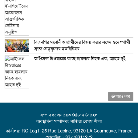
বিএনপির মনোনীত প্রার্থীদের বিজয় করার লক্ষ্যে স্বদেশগামী
ফ্রান্স নেতৃবৃন্দের মতবিনিময়
আইফেল টাওয়ারের কাছে হামলায় নিহত এক, আহত দুই
আরও খবর
সম্পাদক: এনায়েত হোসেন সোহেল
ব্যবস্থাপনা সম্পাদক: নাজিরা বেগম শীলা
কার্যালয়: RC Log1, 25 Rue Lepine, 93120 LA Courneuve, France
মোবাইল: +33778311272