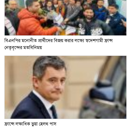
বিএনপির মনোনীত প্রার্থীদের বিজয় করার লক্ষ্যে স্বদেশগামী ফ্রান্স
নেতৃবৃন্দের মতবিনিময়
ফ্রান্সে লক্ষাধিক ভুয়া হেলথ পাস