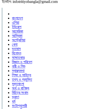
ইমেইল: infotritiyobangla@gmail.com
বাংলাদেশ
এশিয়া
ইউরোপ
আমেরিকা
আফ্রিকা
অস্ট্রেলিয়া
খেলা
দূতাবাস
বিনোদন
সাক্ষাতকার
বিজ্ঞান ও পরিবেশ
নারী ও শিশু
স্বাস্থ্যকথা
শিক্ষা ও সাহিত্য
তথ্য ও প্রযুক্তি
মুক্তবাংলা
অর্থ ও বাণিজ্য
বিচিত্র সংবাদ
ভ্রমণ
ধর্ম
ফটোগ্যালারী