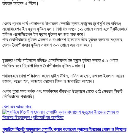
রায়হান আহমদ ও লিটন।
খেলার প্রথম পর্বে গোলাপগঞ্জ উপজেলা স্পোর্টিং ক্লাব-ফ্রান্সের মুখোমুখি হয় হবিগঞ্জ
এসোসিয়েশন ইন ফ্রান্স ফুটবল দল। নির্ধারিত সময়ে ১-১ গোলে সমতা হলে ট্রাইবেকারে
হবিগঞ্জ এসোসিয়েশন ইন ফ্রান্স ফুটবল দল জয় লাভ করে।
পরে বৈরাগীবাজার ফুটবল একদশ ও বাংলাদেশ ইলেভেন স্টার ফুটবল ক্লাবের মধ্যকার
খেলায় বৈরাগীবাজার ফুটবল একাদশ ৩-০ গোলে জয় লাভ করে।
চূড়ান্ত পর্বের ফাইনালে হবিগঞ্জ এসোসিয়েশন ইন ফ্রান্স ফুটবল দলকে ৫-২ গোলে
পরাজিত করে শিরোপা জিতে বৈরাগীবাজার ফুটবল একাদশ।
পর্যায়ক্রমে খেলা পরিচালনা করেন ছাইম উদ্দিন, শামিম আহমদ, ফখরুল ইসলাম, আব্দুর
রহমান, আব্দুল হক, আজহার হোসেন লিমন ও জাকারিয়া আহমদ।
খেলার পুরো সময় দর্শক এবং সমর্থকদের বাঁধভাঙা উচ্ছ্বাসে মেতে ওঠে সেভরন লিভরি
স্টেডিয়ামের গ্যালারি।
খেলা এর আরও খবর
প্যারিসে সিলেট শাহজালাল স্পোটিং ক্লাব বাংলাদেশ ফ্রান্সের ইনডোর গেমস ও শিশুদের