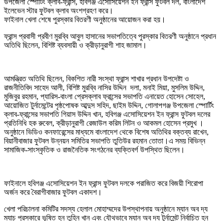
উপজেলা স্পোর্টিং ক্লাব-ফ্রান্স, হবিগঞ্জ এসোসিয়েশন ইন ফ্রান্স ফুটবল দল, বাংলাদেশ
ইলেভেন স্টার ফুটবল ক্লাব অংশগ্রহণ করে।
ফাইনাল খেলা শেষে পুরস্কার বিতরণী অনুষ্ঠানের আয়োজন করা হয়।
ফ্রান্স প্রবাসী প্রবীণ মুরব্বি আবুল হাসানের সভাপতিত্বে পুরস্কার বিতরণী অনুষ্ঠানে প্রধান
অতিথি ছিলেন, বিশিষ্ট ব্যবসায়ী ও ক্রীড়ানুরাগী শাহ জামাল।
আমন্ত্রিত অতিথি ছিলেন, বিকশিত নারী সংস্থা ফ্রান্স শাখার প্রধান উপদেষ্টা ও
রাজনীতিবিদ সাহেদ আলী, বিশিষ্ট মুরব্বি নাসির উদ্দিন দলা, মনাই মিয়া, মুসলিম উদ্দিন,
মুজিবুর রহমান, প্যারিস-বাংলা প্রেসক্লাব ফ্রান্সের সভাপতি এনায়েত হোসেন সোহেল,
আয়োজিত টুর্নামেন্টের পৃষ্ঠপোষক আব্দুস সহিদ, ছাইম উদ্দিন, গোলাপগঞ্জ উপজেলা স্পোর্টিং
ক্লাব-ফ্রান্সের সভাপতি গিয়াস উদ্দিন খান, হবিগঞ্জ এসোসিয়েশন ইন ফ্রান্স ফুটবল দলের
প্রতিনিধি হক রুবেল, ক্রীড়ানুরাগী রেজাউল করিম লিটন ও আকমল হোসেন প্রমুখ ।
অনুষ্ঠানে ভিডিও কনফারেন্সের মাধ্যমে বাংলাদেশ থেকে বিশেষ অতিথির বক্তব্য রাখেন,
বিয়ানীবাজার ফুটবল উন্নয়ন সমিতির সভাপতি তুতিউর রহমান তোতা।এ সময় বিভিন্ন
সামাজিক-সাংস্কৃতিক ও রাজনৈতিক সংগঠনের ব্যক্তিবর্গ উপস্থিত ছিলেন।
ফাইনালে হবিগঞ্জ এসোসিয়েশন ইন ফ্রান্স ফুটবল দলকে পরাজিত করে বিজয়ী শিরোপা
অর্জন করে বৈরাগীবাজার ফুটবল একাদশ।
খেলা পরিচালনা কমিটির সদস্য হেলাল মোহাম্মদের উপস্থাপনায় অনুষ্ঠানে ম্যান অব দ্য
ম্যাচ পুরস্কারে ভূষিত হন তুহিন খান এবং যৌথভাবে ম্যান অব দ্য টুর্নামেন্ট নির্বাচিত হন