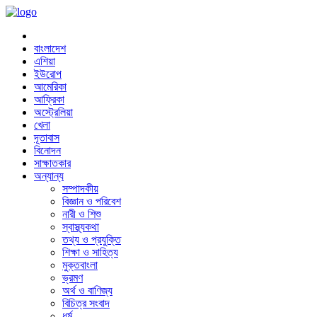
বাংলাদেশ
এশিয়া
ইউরোপ
আমেরিকা
আফ্রিকা
অস্ট্রেলিয়া
খেলা
দূতাবাস
বিনোদন
সাক্ষাতকার
অন্যান্য
সম্পাদকীয়
বিজ্ঞান ও পরিবেশ
নারী ও শিশু
স্বাস্থ্যকথা
তথ্য ও প্রযুক্তি
শিক্ষা ও সাহিত্য
মুক্তবাংলা
ভ্রমণ
অর্থ ও বাণিজ্য
বিচিত্র সংবাদ
ধর্ম