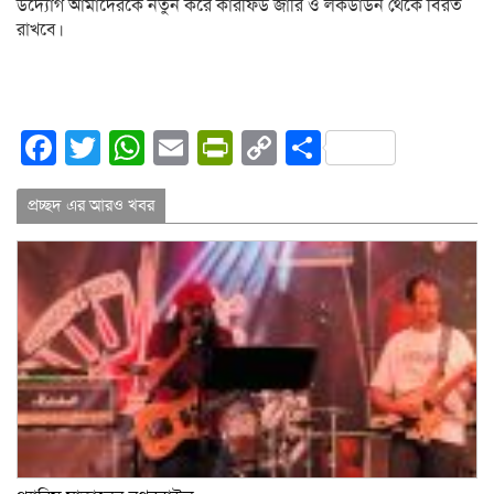
উদ্যোগ আমাদেরকে নতুন করে কারফিউ জারি ও লকডাউন থেকে বিরত
রাখবে।
Facebook
Twitter
WhatsApp
Email
PrintFriendly
Copy
Share
Link
প্রচ্ছদ এর আরও খবর