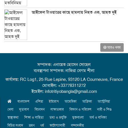
আইফেল টাওয়ারের কাছে হামলায় নিহত এক, আহত দুই
আরও খবর
সম্পাদক: এনায়েত হোসেন সোহেল
ব্যবস্থাপনা সম্পাদক: নাজিরা বেগম শীলা
কার্যালয়: RC Log1, 25 Rue Lepine, 93120 LA Courneuve, France
মোবাইল: +33778311272
ইমেইল: infotritiyobangla@gmail.com
বাংলাদেশ
এশিয়া
ইউরোপ
আমেরিকা
আফ্রিকা
অস্ট্রেলিয়া
খেলা
দূতাবাস
বিনোদন
সাক্ষাতকার
বিজ্ঞান ও পরিবেশ
নারী ও শিশু
স্বাস্থ্যকথা
শিক্ষা ও সাহিত্য
তথ্য ও প্রযুক্তি
মুক্তবাংলা
অর্থ ও বাণিজ্য
বিচিত্র সংবাদ
ভ্রমণ
ধর্ম
ফটোগ্যালারী
সম্পাদকীয়