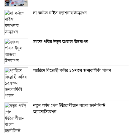
লা কর্নভে নাইস ফ্যাশন’র উদ্ভোধন
ফ্রান্সে পবিত্র ঈদুল আজহা উদযাপন
প্যারিসে বিদ্রোহী কবির ১২৭তম জন্মবার্ষিকী পালন
নতুন পর্ষদ পেল ইউরোপীয়ান বাংলা জার্নালিস্ট
অ্যাসোসিয়েশন