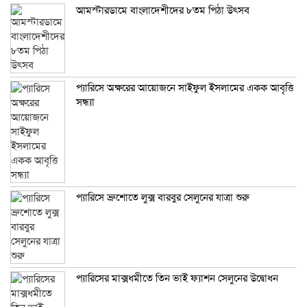
আমস্টারডামে বাংলাদেশীদের ৮তম পিঠা উৎসব
প্যারিসে অক্ষরের আয়োজনে সাইফুল ইসলামের একক আবৃত্তি
সন্ধ্যা
প্যারিসে ব্রুশোতে লুক্স বারবুর সেলুনের যাত্রা শুরু
প্যারিসের মাক্সধমীতে তিন ভাই ফ্যাশন সেলুনের উদ্বোধন