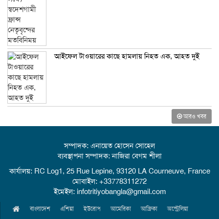
আইফেল টাওয়ারের কাছে হামলায় নিহত এক, আহত দুই
আরও খবর
সম্পাদক: এনায়েত হোসেন সোহেল
ব্যবস্থাপনা সম্পাদক: নাজিরা বেগম শীলা
কার্যালয়: RC Log1, 25 Rue Lepine, 93120 LA Courneuve, France
মোবাইল: +33778311272
ইমেইল: infotritiyobangla@gmail.com
বাংলাদেশ
এশিয়া
ইউরোপ
আমেরিকা
আফ্রিকা
অস্ট্রেলিয়া