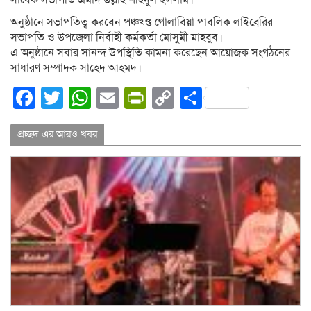
সাবেক সভাপতি এমাদ উল্লাহ শহিদুল ইসলাম।
অনুষ্ঠানে সভাপতিত্ব করবেন পঞ্চখণ্ড গোলাবিয়া পাবলিক লাইব্রেরির
সভাপতি ও উপজেলা নির্বাহী কর্মকর্তা মোসুমী মাহবুব।
এ অনুষ্ঠানে সবার সানন্দ উপস্থিতি কামনা করেছেন আয়োজক সংগঠনের
সাধারণ সম্পাদক সাহেদ আহমদ।
Facebook
Twitter
WhatsApp
Email
PrintFriendly
Copy
Share
Link
প্রচ্ছদ এর আরও খবর