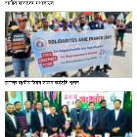
প্যারিস মাতালেন নগরবাউল
ফ্রান্সের জাতীয় দিবস সাফ’র কর্মসূচি পালন