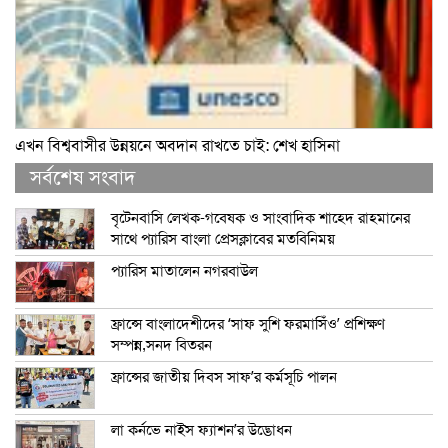
এখন বিশ্ববাসীর উন্নয়নে অবদান রাখতে চাই: শেখ হাসিনা
সর্বশেষ সংবাদ
বৃটেনবাসি লেখক-গবেষক ও সাংবাদিক শাহেদ রাহমানের
সাথে প্যারিস বাংলা প্রেসক্লাবের মতবিনিময়
প্যারিস মাতালেন নগরবাউল
ফ্রান্সে বাংলাদেশীদের ‘সাফ সুশি ফরমাসিঁও’ প্রশিক্ষণ
সম্পন্ন,সনদ বিতরন
ফ্রান্সের জাতীয় দিবস সাফ’র কর্মসূচি পালন
লা কর্নভে নাইস ফ্যাশন’র উদ্ভোধন