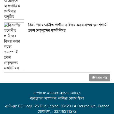
বিএনপির মনোনীত প্রার্থীদের বিজয় করার লক্ষ্যে স্বদেশগামী
ফ্রান্স নেতৃবৃন্দের মতবিনিময়
আরও খবর
সম্পাদক: এনায়েত হোসেন সোহেল
ব্যবস্থাপনা সম্পাদক: নাজিরা বেগম শীলা
কার্যালয়: RC Log1, 25 Rue Lepine, 93120 LA Courneuve, France
মোবাইল: +33778311272