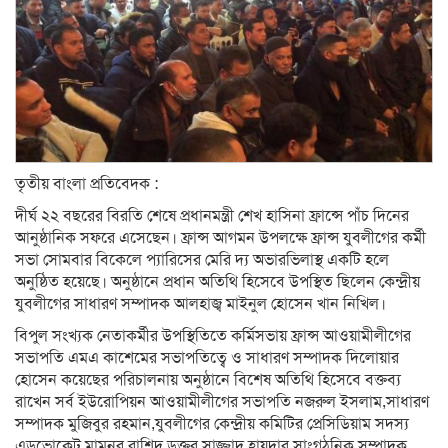
তৃতীয় বাংলা প্রতিবেদক :
দীর্ঘ ২২ বছরের বিরতি শেষে প্রধানমন্ত্রী শেখ হাসিনা ফ্রান্সে পাঁচ দিনের
আনুষ্ঠানিক সফরে এসেছেন। ফ্রান্স আগমন উপলক্ষে ফ্রান্স যুবলীগের কর্মী
সভা সোমবার বিকেলে প্যারিসের মেরি দ্য অভারভিলাস্থ একটি হলে
অনুষ্ঠিত হয়েছে। অনুষ্ঠানে প্রধান অতিথি হিসেবে উপস্থিত ছিলেন কেন্দ্রীয়
যুবলীগের সাধারণ সম্পাদক আলহাজ্ব মাইনুল হোসেন খান নিখিল।
বিপুল সংখ্যক নেতাকর্মীর উপস্থিতিতে কর্মিসভায় ফ্রান্স আওয়ামীলীগের
সভাপতি এমএ কাশেমের সভাপতিত্বে ও সাধারণ সম্পাদক দিলোয়ার
হোসেন কয়েছের পরিচালনায় অনুষ্ঠানে বিশেষ অতিথি হিসেবে বক্তব্য
রাখেন সর্ব ইউরোপিয়ন আওয়ামীলীগের সভাপতি নজরুল ইসলাম,সাধারণ
সম্পাদক মুজিবুর রহমান,যুবলীগের কেন্দ্রীয় কমিটির প্রেসিডিয়াম সদস্য
এডভোকেট মামুনুর রাশিদ,ডক্তর সাজ্জাদ হায়দার,সাংগঠনিক সম্পাদক