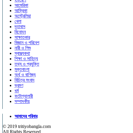
আমেরিকা
আফ্রিকা
অস্ট্রেলিয়া
খেলা
দূতাবাস
বিনোদন
সাক্ষাতকার
বিজ্ঞান ও পরিবেশ
নারী ও শিশু
স্বাস্থ্যকথা
শিক্ষা ও সাহিত্য
তথ্য ও প্রযুক্তি
মুক্তবাংলা
অর্থ ও বাণিজ্য
বিচিত্র সংবাদ
ভ্রমণ
ধর্ম
ফটোগ্যালারী
সম্পাদকীয়
আমাদের পরিবার
© 2019 tritiyobangla.com
All Rights Reserved