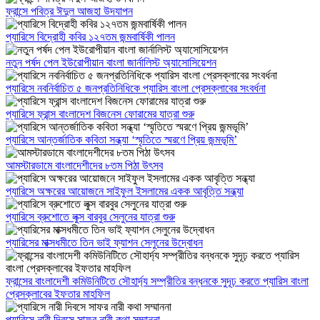
ফ্রান্সে পবিত্র ঈদুল আজহা উদযাপন
প্যারিসে বিদ্রোহী কবির ১২৭তম জন্মবার্ষিকী পালন
নতুন পর্ষদ পেল ইউরোপীয়ান বাংলা জার্নালিস্ট অ্যাসোসিয়েশন
প্যারিসে নবনির্বাচিত ৫ জনপ্রতিনিধিকে প্যারিস বাংলা প্রেসক্লাবের সংবর্ধনা
প্যারিসে ফ্রান্স বাংলাদেশ বিজনেস ফোরামের যাত্রা শুরু
প্যারিসে আন্তর্জাতিক কবিতা সন্ধ্যা ‘স্মৃতিতে স্মরণে প্রিয় জন্মভূমি’
আমস্টারডামে বাংলাদেশীদের ৮তম পিঠা উৎসব
প্যারিসে অক্ষরের আয়োজনে সাইফুল ইসলামের একক আবৃত্তি সন্ধ্যা
প্যারিসে ব্রুশোতে লুক্স বারবুর সেলুনের যাত্রা শুরু
প্যারিসের মাক্সধমীতে তিন ভাই ফ্যাশন সেলুনের উদ্বোধন
ফ্রান্সের বাংলাদেশী কমিউনিটিতে সৌহার্দ্য সম্প্রীতির বন্ধনকে সুদূঢ় করতে প্যারিস বাংলা
প্রেসক্লাবের ইফতার মাহফিল
প্যারিসে নারী দিবসে সাফর নারী কথা সম্মাননা