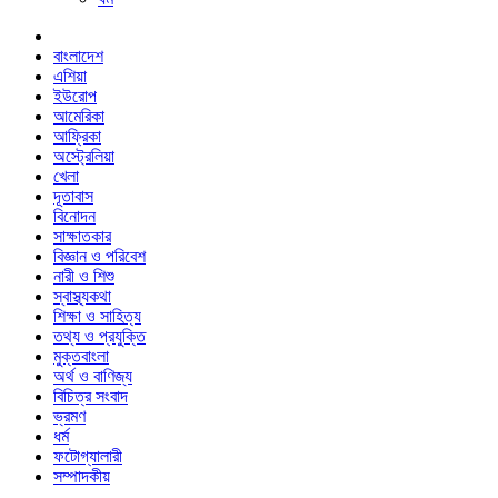
বাংলাদেশ
এশিয়া
ইউরোপ
আমেরিকা
আফ্রিকা
অস্ট্রেলিয়া
খেলা
দূতাবাস
বিনোদন
সাক্ষাতকার
বিজ্ঞান ও পরিবেশ
নারী ও শিশু
স্বাস্থ্যকথা
শিক্ষা ও সাহিত্য
তথ্য ও প্রযুক্তি
মুক্তবাংলা
অর্থ ও বাণিজ্য
বিচিত্র সংবাদ
ভ্রমণ
ধর্ম
ফটোগ্যালারী
সম্পাদকীয়