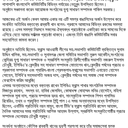
পাশাপাশি বাংলাদেশি কমিউনিটির বিভিন্ন পর্যায়ের নেতৃবৃন্দ উপস্থিত ছিলেন।
অনুষ্ঠান সঞ্চালনা করেন আয়োজক সংগঠনের যুগ্ম সাধারণ সম্পাদক শাকিল সরকার।
আজকের এই অর্জন কেবল আমার একার নয় এটি সমগ্র বাঙালিদের অর্জন উল্লেখ করে
সংবর্ধিত অতিথির বক্তব্যে রাব্বানী খান বলেন- প্রবাসে আমাদের বিভিন্ন রকমের সমস্যা
রয়েছে। এসব সমস্যা নিরসনে সকলের ঐক্যবদ্ধ প্রচেষ্ঠাকে একত্রিত করে সামনের দিকে
এগিয়ে যেতে আমার সর্বাত্মক প্রচেষ্ঠা থাকবে। এজন্য তিনি বাঙালি কমিউনিটির সবার
সহযোগিতা কামনা করেন।
অনুষ্ঠানে অতিথি ছিলেন- ফ্রান্স আওয়ামী লীগের সহ-সভাপতি কমিউনিটি ব্যক্তিত্ব সুনাম
উদ্দিন খালিক, সহ-সভাপতি ও সুনামগঞ্জ জেলা সমিতির সভাপতি নুরুল আবেদীন,সংগঠনের
কেন্দ্রিয় যুগ্ম সাধারণ সম্পাদক ও স্বরলিপি সংস্কৃতি শিল্পীগোষ্ঠীর সভাপতি নজরুল ইসলাম
চৌধুরী, ইপিবিএ’র কেন্দ্রীয় সহ সাধারণ সম্পাদক মোতালেব খান,কেন্দ্রীয় পর্ষদের প্রচার ও
প্রকাশনা সম্পাদক এবং প্যারিস-বাংলা প্রেসক্লাব-ফ্রান্সের সভাপতি এনায়েত হোসেন
সোহেল, ইপিবি’র সহসভাপতি অজয় দাস, কেন্দ্রীয় পর্ষদের সহ সমাজ সেবা সম্পাদক
ফেরদৌস করিম আখন্জি|
এসময় অন্যান্যদের মধ্যে বক্তব্য রাখেন ইপিবিএ ফ্রান্স শাখার সাংগঠনিক সম্পাদক
মিজানুর রহমান, সদস্য ডা. হাবিবা জেসমিন, কোষাধক্ষ মোহাম্মদ মনির হোসেইন, মহিলা
সম্পাদক সুমা দাস, প্রচার সম্পাদক হৃদয় খান, সাংস্কৃতিক সম্পাদক শিপন প্লাসিড
রিবেরিও, তথ্য ও প্রযুক্তি সম্পাদক পিন্টু পাল।এ সময় অন্যান্যদের মধ্যে উপস্থিত
ছিলেন, এনটিভি প্রতিনিধি নয়ন মামুন, বাংলা টিভি’র ফ্রান্স প্রতিনিধি রাসেল আহমদ,
দৈনিক আমাদের সময় প্রতিনিধি আশিক আহমদ উল্লাস, স্বরলিপি সংস্কৃতিগোষ্ঠীর প্রচার
সম্পাদক দেলোয়ার চৌধুরী প্রমুখ।
সংবর্ধনা অনুষ্ঠানে কৌশিক রাব্বানী খানের ভূয়শী প্রশংসা করে তাঁর সমাজসেবা মূলক