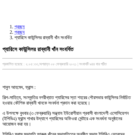
প্রচ্ছদ
প্রচ্ছদ
প্যারিসে কাউন্সিলর রাব্বানী খাঁন সংবর্ধিত
প্যারিসে কাউন্সিলর রাব্বানী খাঁন সংবর্ধিত
প্রকাশিত হয়েছে : ২:০৫:৩৩,অপরাহ্ন ০৮ ফেব্রুয়ারি ২০২১ | সংবাদটি ৯৪৪ বার পঠিত
শাবুল আহমেদ, ফ্রান্স :
শিল্প-সাহিত্য, সংস্কৃতির নগরীখ্যাত প্যারিসের স্তা শহরের পৌরসভার কাউন্সিলর নির্বাচিত
হওয়ায় কৌশিক রাব্বানী খানকে সংবর্ধনা প্রদান করা হয়েছে।
এ উপলক্ষে বুধবার (৩ ফেব্রুয়ারি) সন্ধ্যায ইউরোপীয়ান প্রবাসী বাংলাদেশী এসোসিয়েশন
(ইপিবিএ) ফ্রান্স শাখার উদ্যাগে প্যারিসের অফিওরা সেন্টারে এক সংবর্ধনা অনুষ্ঠানের
আয়োজন করা হয়।
ইপিবিএ ফ্রান্স সভাপতি ফারুক খাঁনের সভাপতিত্বে অনুষ্ঠিত সভায় ইপিবিএ নেতৃবৃন্দের