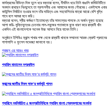
কার্যক্রমের বিভিন্ন দিক তুলে ধরে বক্তারা বলেন, দীর্ঘদিন ধরে তিনি বাঙালি কমিউনিটিতে
অবদান রাখছেন নিঃসন্দেহে তা প্রশংসনীয় এবং আমাদের জন্য গৌরবের। একইসঙ্গে এবার
কাউন্সিল নির্বাচিত হওয়ার ফলে তাঁর দায়িত্ব এবং সহযোগিতার মাত্রা আরো বেশি বৃদ্ধি
পাবে বলে আমরা মনে করি।
বক্তরা বলেন, স্বীয় কর্মগুণে ইতোমধ্যে তাঁর সাফল্যের পালকে যে অর্জন যুক্ত হয়েছে
আশা করি- মুক্তিযুদ্ধের চেতনায় লাল-সবুজের পতাকাকে বুকে ধারণ করে রাব্বানী খাঁন
একদিন এই বাংলাদেশকে অনেক উচ্চ আসনে নিয়ে যাবেন তিনি।
অনুষ্ঠানে ইপিবিএ ফ্রান্স শাখার পক্ষ থেকে রাব্বানী খানকে সম্মাননা স্মারক ক্রেস্ট প্রদানের
পাশাপাশি ও ফুলেল শুভেচ্ছা জানানো হয়।
প্রচ্ছদ এর আরও খবর
প্যারিস মাতালেন নগরবাউল
ফ্রান্সের জাতীয় দিবস সাফ’র কর্মসূচি পালন
প্যারিসে নবনির্বাচিত ৫ জনপ্রতিনিধিকে প্যারিস বাংলা প্রেসক্লাবের সংবর্ধনা