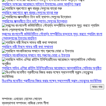
প্যারিসে অক্ষরের আয়োজনে সাইফুল ইসলামের একক আবৃত্তি সন্ধ্যা
প্যারিসে ব্রুশোতে লুক্স বারবুর সেলুনের যাত্রা শুরু
প্যারিসের মাক্সধমীতে তিন ভাই ফ্যাশন সেলুনের উদ্বোধন
ফ্রান্সের বাংলাদেশী কমিউনিটিতে সৌহার্দ্য সম্প্রীতির বন্ধনকে সুদূঢ় করতে প্যারিস বাংলা
প্রেসক্লাবের ইফতার মাহফিল
প্যারিসে নারী দিবসে সাফর নারী কথা সম্মাননা
প্যারিসে সাংবাদিকদের সম্মানে শাহ গ্রুপের দোয়া ও ইফতার
প্যারিসে সাউথ এশিয়া রাইটস ইনিশিয়েটিভের আয়োজনে আন্তর্জাতিক সেমিনার অনুষ্ঠিত
বিএনপির মনোনীত প্রার্থীদের বিজয় করার লক্ষ্যে স্বদেশগামী ফ্রান্স নেতৃবৃন্দের মতবিনিময়
আরও খবর
সম্পাদক: এনায়েত হোসেন সোহেল
ব্যবস্থাপনা সম্পাদক: নাজিরা বেগম শীলা