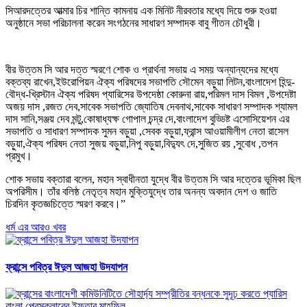
সিআরদত্তের আত্মার চির শান্তি কামনায় এক মিনিট নীরবতার মধ্যে দিয়ে শুরু হওয়া
অনুষ্ঠানে সভা পরিচালনা করেন সংগঠনের সাধারণ সম্পাদক বাবু গীতন চৌধুরী।
বীর উত্তম সি আর দত্ত স্মরণে শোক ও প্রার্থনা সভায় এ সময় অন্যান্যদের মধ্যে
বক্তব্য রাখেন,ইউরোপিয়ন ঐক্য পরিষদের সভাপতি সৌমেন বড়ুয়া লিটন,বাংলাদেশ হিন্দু-
বৌদ্ধ-খ্রিস্টান ঐক্য পরিষদ প্যারিসের উপদেষ্ঠা কোরুনা রায়,পরিমল দাস বিমল ,উপদেষ্টা
অজয় দাস ,রজত দেব,সাবেক সভাপতি জ্যোতিষ দেবনাথ,সাবেক সাধারণ সম্পাদক শ্যামল
দাস সানি,সঞ্জয় দেব মন্টু,কোষাধ্যক্ষ গোপাল চন্দ্র দে,বাংলাদেশ বুড্ডিষ্ট এসোসিয়েশন এর
সভাপতি ও সাধারণ সম্পাদক সুমন বড়ুয়া ,সেবক বড়ুয়া,ফ্রান্স আওয়ামীলীগ নেতা রাসেল
বড়ুয়া,ঐক্য পরিষদ নেতা সুজয় বড়ুয়া,নিপু বড়ুয়া,বিদ্যুৎ দে,সুজিত রয় ,সুবোধ ,তপন
প্রমুখ।
শোক সভায় বক্তারা বলেন, মহান স্বাধীনতা যুদ্ধে বীর উত্তম সি আর দত্তের ভূমিকা ছিল
অপরিসীম। তাঁর বলিষ্ঠ নেতৃত্ব মহান মুক্তিযুদ্ধে তার অনন্য অবদান দেশ ও জাতি
চিরদিন কৃতজ্ঞচিত্তে স্মরণ করবে।”
ধর্ম এর আরও খবর
ফ্রান্সে পবিত্র ঈদুল আজহা উদযাপন