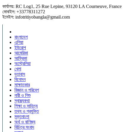
কার্যালয়: RC Log1, 25 Rue Lepine, 93120 LA Courneuve, France
মোবাইল: +33778311272
ইমেইল: infotritiyobangla@gmail.com
বাংলাদেশ
এশিয়া
ইউরোপ
আমেরিকা
আফ্রিকা
অস্ট্রেলিয়া
খেলা
দূতাবাস
বিনোদন
সাক্ষাতকার
বিজ্ঞান ও পরিবেশ
নারী ও শিশু
স্বাস্থ্যকথা
শিক্ষা ও সাহিত্য
তথ্য ও প্রযুক্তি
মুক্তবাংলা
অর্থ ও বাণিজ্য
বিচিত্র সংবাদ