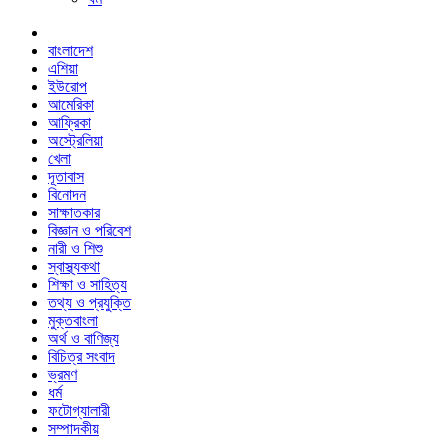
বাংলাদেশ
এশিয়া
ইউরোপ
আমেরিকা
আফ্রিকা
অস্ট্রেলিয়া
খেলা
দূতাবাস
বিনোদন
সাক্ষাতকার
বিজ্ঞান ও পরিবেশ
নারী ও শিশু
স্বাস্থ্যকথা
শিক্ষা ও সাহিত্য
তথ্য ও প্রযুক্তি
মুক্তবাংলা
অর্থ ও বাণিজ্য
বিচিত্র সংবাদ
ভ্রমণ
ধর্ম
ফটোগ্যালারী
সম্পাদকীয়