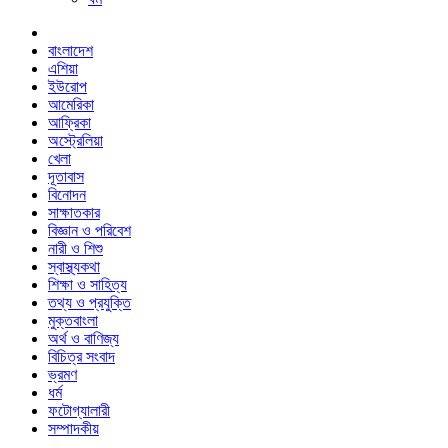
বাংলাদেশ
এশিয়া
ইউরোপ
আমেরিকা
আফ্রিকা
অস্ট্রেলিয়া
খেলা
দূতাবাস
বিনোদন
সাক্ষাতকার
বিজ্ঞান ও পরিবেশ
নারী ও শিশু
স্বাস্থ্যকথা
শিক্ষা ও সাহিত্য
তথ্য ও প্রযুক্তি
মুক্তবাংলা
অর্থ ও বাণিজ্য
বিচিত্র সংবাদ
ভ্রমণ
ধর্ম
ফটোগ্যালারী
সম্পাদকীয়