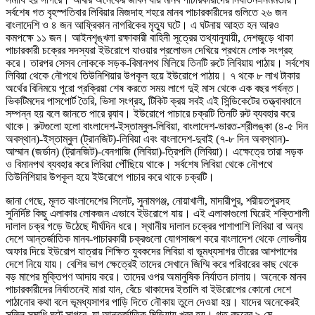
সর্বশেষ গত বৃহস্পতিবার লিবিয়ার মিজদাহ শহরে মানব পাচারকারীদের গুলিতে ২৬ জন
বাংলাদেশি ও ৪ জন আফ্রিকান নাগরিকের মৃত্যু ঘটে। এ ঘটনায় আহত হন আরও
কমপক্ষে ১১ জন। আইনশৃঙ্খলা রক্ষাকারী বাহিনী সূত্রের তথ্যানুযায়ী, দেশজুড়ে থাকা
পাচারকারী চক্রের সদস্যরা ইউরোপে যাওয়ার প্রলোভন দেখিয়ে প্রথমে লোক সংগ্রহ
করে। তারপর সেসব লোককে সড়ক-বিমানপথ মিলিয়ে তিনটি রুটে লিবিয়ায় পাঠায়। সর্বশেষ
লিবিয়া থেকে নৌপথে তিউনিশিয়ার উপকূল হয়ে ইউরোপে পাঠায়। ৭ থকে ৮ লাখ টাকার
অর্থের বিনিময়ে পুরো প্রক্রিয়া শেষ করতে সময় লাগে দুই মাস থেকে এক বছর পর্যন্ত।
ভিকটিমদের পাসপোর্ট তৈরি, ভিসা সংগ্রহ, টিকিট ক্রয় সবই এই সিন্ডিকেটের তত্ত্বাবধানে
সম্পন্ন হয় বলে জানতে পারে র‌্যাব। ইউরোপে পাচারে চক্রটি তিনটি রুট ব্যবহার করে
থাকে। রুটগুলো হলো বাংলাদেশ-ইস্তাম্বুল-লিবিয়া, বাংলাদেশ-ভারত-শ্রীলঙ্কা (৪-৫ দিন
অবস্থান)-ইস্তাম্বুল (ট্রানজিট)-লিবিয়া এবং বাংলাদেশ-দুবাই (৭-৮ দিন অবস্থান)-
আম্মান (জর্ডান) (ট্রানজিট)-বেনগাজি (লিবিয়া)-ত্রিপলি (লিবিয়া)। এক্ষেত্রে তারা সড়ক
ও বিমানপথ ব্যবহার করে লিবিয়া পৌঁছিয়ে থাকে। সর্বশেষ লিবিয়া থেকে নৌপথে
তিউনিশিয়ার উপকূল হয়ে ইউরোপে পাচার করে থাকে চক্রটি।
জানা গেছে, মূলত বাংলাদেশের সিলেট, সুনামগঞ্জ, নোয়াখালী, মাদারীপুর, শরীয়তপুরসহ
সুনির্দিষ্ট কিছু এলাকার লোকজন এভাবে ইউরোপে যায়। এই এলাকাগুলো ঘিরেই শক্তিশালী
দালাল চক্র গড়ে উঠেছে দীর্ঘদিন ধরে। স্থানীয় দালাল চক্রের পাশাপাশি লিবিয়া বা অন্য
দেশে আন্তর্জাতিক মানব-পাচারকারী চক্রগুলো যোগসাজশ করে বাংলাদেশ থেকে লোভনীয়
অফার দিয়ে ইউরোপ যাত্রায় শিক্ষিত যুবকদের লিবিয়া বা ভূমধ্যসাগর তীরের আশপাশের
দেশে নিয়ে যায়। বেশির ভাগ ক্ষেত্রেই তাদের সেখানে জিম্মি করে পরিবারের কাছ থেকে
বড় মাপের মুক্তিপণ আদায় করে। তাদের ওপর অমানুষিক নির্যাতন চালায়। অনেকে মানব
পাচারকারীদের নির্যাতনেই মারা যান, বেঁচে থাকাদের ইতালি বা ইউরোপের কোনো দেশে
পাঠানোর কথা বলে ভূমধ্যসাগর পাড়ি দিতে নৌকায় তুলে দেওয়া হয়। যাদের অনেকেরই
সলিল সমাধি ঘটে সাগরে, যা আন্তর্জাতিক মিডিয়ায় খবর হয়। গত বছরের ৯ মে