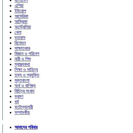
বাংলাদেশ
এশিয়া
ইউরোপ
আমেরিকা
আফ্রিকা
অস্ট্রেলিয়া
খেলা
দূতাবাস
বিনোদন
সাক্ষাতকার
বিজ্ঞান ও পরিবেশ
নারী ও শিশু
স্বাস্থ্যকথা
শিক্ষা ও সাহিত্য
তথ্য ও প্রযুক্তি
মুক্তবাংলা
অর্থ ও বাণিজ্য
বিচিত্র সংবাদ
ভ্রমণ
ধর্ম
ফটোগ্যালারী
সম্পাদকীয়
আমাদের পরিবার