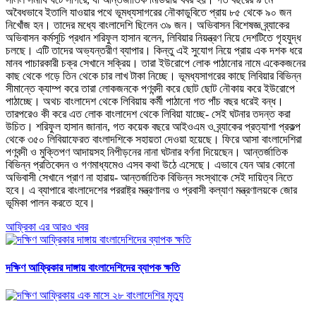
অবৈধভাবে ইতালি যাওয়ার পথে ভূমধ্যসাগরের নৌকাডুবিতে প্রায় ৮৫ থেকে ৯০ জন
নিখোঁজ হন। তাদের মধ্যে বাংলাদেশি ছিলেন ৩৯ জন। অভিবাসন বিশেষজ্ঞ ব্র্যাকের
অভিবাসন কর্মসূচি প্রধান শরিফুল হাসান বলেন, লিবিয়ার নিয়ন্ত্রণ নিয়ে দেশটিতে গৃহযুদ্ধ
চলছে। এটি তাদের অভ্যন্তরীণ ব্যাপার। কিন্তু এই সুযোগ নিয়ে প্রায় এক দশক ধরে
মানব পাচারকারী চক্র সেখানে সক্রিয়। তারা ইউরোপে লোক পাঠানোর নামে একেকজনের
কাছ থেকে গড়ে তিন থেকে চার লাখ টাকা নিচ্ছে। ভূমধ্যসাগরের কাছে লিবিয়ার বিভিন্ন
সীমান্তে ক্যাম্প করে তারা লোকজনকে পণবন্দী করে ছোট ছোট নৌকায় করে ইউরোপে
পাঠাচ্ছে। অথচ বাংলাদেশ থেকে লিবিয়ায় কর্মী পাঠানো গত পাঁচ বছর ধরেই বন্ধ।
তারপরেও কী করে এত লোক বাংলাদেশ থেকে লিবিয়া যাচ্ছে- সেই ঘটনার তদন্ত করা
উচিত। শরিফুল হাসান জানান, গত কয়েক বছরে আইওএম ও ব্র্যাকের প্রত্যাশা প্রকল্প
থেকে ৩৫০ লিবিয়াফেরত বাংলাদশিকে সহায়তা দেওয়া হয়েছে। ফিরে আসা বাংলাদেশিরা
পণবন্দী ও মুক্তিপণ আদায়সহ নিপীড়নের নানা ঘটনার বর্ণনা দিয়েছেন। আন্তর্জাতিক
বিভিন্ন প্রতিবেদন ও গণমাধ্যমেও এসব কথা উঠে এসেছে। এভাবে যেন আর কোনো
অভিবাসী সেখানে প্রাণ না হারায়- আন্তর্জাতিক বিভিন্ন সংস্থাকে সেই দায়িত্ব নিতে
হবে। এ ব্যাপারে বাংলাদেশের পররাষ্ট্র মন্ত্রণালয় ও প্রবাসী কল্যাণ মন্ত্রণালয়কে জোর
ভূমিকা পালন করতে হবে।
আফ্রিকা এর আরও খবর
দক্ষিণ আফ্রিকার দাঙ্গায় বাংলাদেশিদের ব্যাপক ক্ষতি