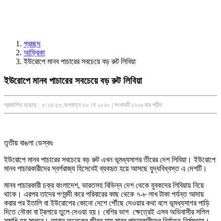
প্রচ্ছদ
আফ্রিকা
ইউরোপে মানব পাচারের সবচেয়ে বড় রুট লিবিয়া
ইউরোপে মানব পাচারের সবচেয়ে বড় রুট লিবিয়া
প্রকাশিত হয়েছে : ৫:১৪:৫৮,অপরাহ্ন ৩০ মে ২০২০ | সংবাদটি ১২২৬ বার পঠিত
তৃতীয় বাঙলা ডেস্কঃ
ইউরোপে মানব পাচারের সবচেয়ে বড় রুট এখন ভূমধ্যসাগর তীরের দেশ লিবিয়া। ইউরোপে
মানব পাচারকারীদের স্বর্গরাজ্য হিসেবেই ব্যবহৃত হয়ে আসছে যুদ্ধবিধ্বস্ত এ দেশটি।
মানব পাচারকারী চক্র বাংলাদেশ, ভারতসহ বিভিন্ন দেশ থেকে যুবকদের লিবিয়ায় নিয়ে
থাকে। এরপর তাদের পণবন্দী করে পরিবারের কাছ থেকে ৭-৮ লাখ টাকা পর্যন্ত আদায়
করার পর ইতালি বা ইউরোপের কোনো দেশে পৌঁছে দেওয়ার কথা বলে ভূমধ্যসাগর পাড়ি
দিতে নৌকা বা ট্রলারে তুলে দেওয়া হয়। বেশির ভাগ ক্ষেত্রেই এসব অভিবাসীর সলিল
সমাধি হয় সাগরে। আবার অনেকের জীবন যায় মানব পাচারকারীদের নির্যাতন-নির্মমতায়।