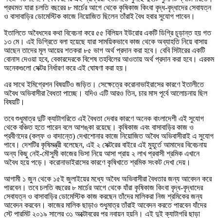
প্রথমত যারা চলতি বছরের ৮ মার্চের আগে থেকে কৃষিকাজ কিংবা বৃদ্ধ-বৃদ্ধাদের সেবাযত্ন
ও বাসাবাড়ির ডোমেস্টিক কাজে নিয়োজিত ছিলেন তাঁরাই বৈধ হবার সুযোগ পাবেন।
ইতালিতে অবৈধদের কথা বিবেচনা করে ৫৫ বিলিয়ন ইউরোর একটি ডিগ্রি চূড়ান্ত হয় গত
১৩ মে। এই ডিগ্রিতে বলা হয়েছে যারা সাময়িকভাবে কাজ থেকে অব্যাহতি নিয়ে বাসায়
আছেন তাদের মূল আয়ের শতকরা ৮৫ ভাগ অর্থ প্রদান করা হবে। বেবি সিটারের একটি
বোনাস দেওয়া হবে, বেকারদেরকে বিশেষ তহবিলের আওতায় অর্থ প্রদান করা হবে। এরকম
অনেকগুলো সেক্টর নির্ধারণ করে এই ঘোষণা করা হয়।
এর সাথে ইমিগ্রেশন বিষয়টিও জড়িত। সেক্ষেত্রে করোনাভাইরাসের কারণে ইতালীতে
অবৈধ অভিবাসীরা বৈধতা পাচ্ছে। যদিও এটি আরও তিন, চার মাস পূর্বে আলোচনায় ছিল
বিষয়টি।
তবে শুধুমাত্র দুটি ক্যাটাগরিতে এই বৈধতা দেবার কারণে অনেক বাংলাদেশী এই সুযোগ
থেকে বঞ্চিত হতে পারেন বলে আশঙ্কা রয়েছে। কৃষিকাজ এবং বাসাবাড়ির কাজ ও
প্রবীণদের (কল্ফ ও বাদান্তে) দেখাশোনার কাজে নিয়োজিত অবৈধ অভিবাসীরাই এ সুযোগ
পাবে। দেশটির কৃষিমন্ত্রী বলেছেন, এই ২ সেক্টরের বাইরে এই মুহূর্তে আমাদের বিবেচনায়
অন্য কিছু নেই-মৌসুমী কাজের ভিসা নিয়ে আসা প্রায় ২ লাখ প্রবাসী শ্রমিক এখানে
অবৈধ হয়ে পড়ে। করোনাভাইরাসের কারণে কৃষিখাতে শ্রমিক সংকট দেখা দেয়।
আগামী ১ জুন থেকে ১৫ই জুলাইয়ের মধ্যে অবৈধ অভিবাসীরা বৈধতার জন্য আবেদন করে
পারবেন। তবে চলতি বছরের ৮ মার্চের আগে থেকে যাঁরা কৃষিকাজ কিংবা বৃদ্ধ-বৃদ্ধাদের
সেবাযত্ন ও বাসাবাড়ির ডোমেস্টিক কাজ করছেন তাঁদের মালিকরা নিজ শ্রমিকের জন্য
আবেদন করবেন। কাজের মালিক ছাড়াও শুধুমাত্র তাঁরাই আবেদন করতে পারবেন যাঁদের
স্টে পারমিট ২০১৯ সালের ৩১ অক্টোবরের পর নবায়ন হয়নি। এই দুই ক্যাটাগরি ছাড়া