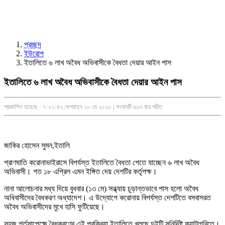
প্রচ্ছদ
ইউরোপ
ইতালিতে ৬ লাখ অবৈধ অভিবাসীকে বৈধতা দেয়ার আইন পাস
ইতালিতে ৬ লাখ অবৈধ অভিবাসীকে বৈধতা দেয়ার আইন পাস
প্রকাশিত হয়েছে : ৭:০১:৪০,অপরাহ্ন ২০ মে ২০২০ | সংবাদটি ৬১৩ বার পঠিত
জাকির হোসেন সুমন,ইতালি
প্রাণঘাতি করোনাভাইরাসে বিপর্যস্ত ইতালিতে বৈধতা পেতে যাচ্ছেন ৬ লাখ অবৈধ
অভিবাসী। গত ১৮ এপ্রিল এমন ইঙ্গিত দেয় দেশটির কর্তৃপক্ষ।
নানা আলোচনার মধ্য দিয়ে বুধবার (১৩ মে) সন্ধ্যায় চূড়ান্তভাবে পাস হলো অবৈধ
অধিবাসীদের বৈধকরণ অধ্যাদেশ। এ উদ্যোগে করোনায় বিপর্যস্ত দেশটিতে বসবাসরত
অবৈধ অভিবাসীদের মুখে হাসি ফুটিয়েছে।
সহজ শর্তসাপেক্ষে বৈধকরণের এই প্রক্রিয়া ইতালিতে খুলছে দুইটি সুনির্দিষ্ট ক্যাটাগরিতে।