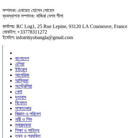
সম্পাদক: এনায়েত হোসেন সোহেল
ব্যবস্থাপনা সম্পাদক: নাজিরা বেগম শীলা
কার্যালয়: RC Log1, 25 Rue Lepine, 93120 LA Courneuve, France
মোবাইল: +33778311272
ইমেইল: infotritiyobangla@gmail.com
বাংলাদেশ
এশিয়া
ইউরোপ
আমেরিকা
আফ্রিকা
অস্ট্রেলিয়া
খেলা
দূতাবাস
বিনোদন
সাক্ষাতকার
বিজ্ঞান ও পরিবেশ
নারী ও শিশু
স্বাস্থ্যকথা
শিক্ষা ও সাহিত্য
তথ্য ও প্রযুক্তি