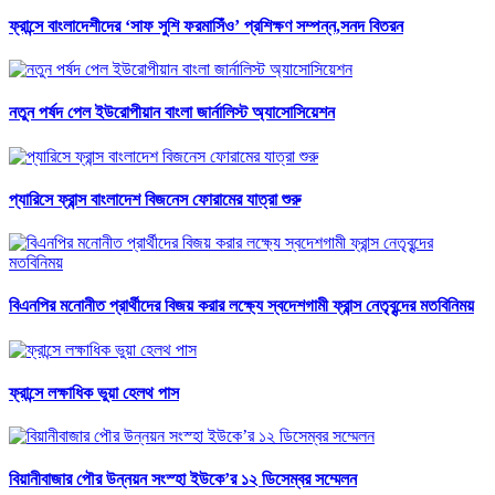
ফ্রান্সে বাংলাদেশীদের ‘সাফ সুশি ফরমাসিঁও’ প্রশিক্ষণ সম্পন্ন,সনদ বিতরন
নতুন পর্ষদ পেল ইউরোপীয়ান বাংলা জার্নালিস্ট অ্যাসোসিয়েশন
প্যারিসে ফ্রান্স বাংলাদেশ বিজনেস ফোরামের যাত্রা শুরু
বিএনপির মনোনীত প্রার্থীদের বিজয় করার লক্ষ্যে স্বদেশগামী ফ্রান্স নেতৃবৃন্দের মতবিনিময়
ফ্রান্সে লক্ষাধিক ভুয়া হেলথ পাস
বিয়ানীবাজার পৌর উন্নয়ন সংস্হা ইউকে’র ১২ ডিসেম্বর সম্মেলন