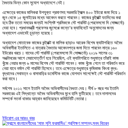
বৈধতার ভিন্ন কোন সুযোগ অধ্যাদেশে নেই।
এক্ষেত্রে কাজের মালিকরা উপযুক্ত প্রমাণসহ সরকারি ট্যাক্স ৪০০ ইউরো জমা দিয়ে ১
জুন থেকে ১৫ জুলাইয়ের মধ্যে আবেদন করতে পারবেন। কাজের কন্ট্রাক্ট যতদিনের করা
হবে ঠিক ততো সময়ের জন্যই সংশ্লিষ্ট শ্রমিককে স্টে পারমিট (পেরমেসসো দি সোজ্জর্নো)
দেয়া হবে। প্রধানমন্ত্রী প্রফেসর জুসেপ্পে কন্তে’র ক্যাবিনেটে অনুমোদনের জন্য
অধ্যাদেশ এভাবেই চূড়ান্ত হয়েছে।
অধ্যাদেশ মোতাবেক কাজের কন্ট্রাক্ট বা মালিক ছাড়াও আরেক বিশেষ ক্যাটাগরিতে অবৈধ
অধিবাসীরা ইতালিতে এ যাত্রায় বৈধতার আবেদনপত্র জমা দিতে পারবেন মাত্র ১৬০
ইউরোর খরচে। যাদের স্টে পারমিট (পেরমেসসো দি সোজ্জর্নো) ২০১৯ সালের ৩১
অক্টোবরের আগে মেয়াদোত্তীর্ণ হয়ে গিয়েছিল, এই ক্যাটাগরিতে শুধুমাত্র তাঁরাই কাজ
খুঁজে নেয়ার জন্য ৬ মাসের বিশেষ স্টে পারমিট পাবেন। কাজ খুঁজে পেলে তা পরিবর্তন করে
নেয়া যাবে নর্মাল স্টে পারমিট হিসেবে। তবে এক্ষেত্রে শুধুমাত্র কৃষিকাজ কিংবা বৃদ্ধ-
বৃদ্ধাদের সেবাযত্ন ও বাসাবাড়ির ডমেস্টিক কাজে যোগদান সাপেক্ষেই স্টে পারমিট পরিবর্তন
করা যাবে।
সর্বশেষ ২০১২ সালে ইতালি অবৈধ অভিবাসীদের বৈধতা দেয়। দীর্ঘ ৮ বছর পর ইতালি
সরকারের এই সিদ্ধান্তে অবৈধ অভিবাসীদের মুখে হাসি ফুটিয়েছে। তবে দালালদের
সম্পর্কে সতর্ক থাকার আহ্বান জানিয়েছেন কমিউনিটি নেতারা।
ইউরোপ এর আরও খবর