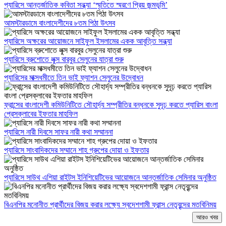
প্যারিসে আন্তর্জাতিক কবিতা সন্ধ্যা ‘স্মৃতিতে স্মরণে প্রিয় জন্মভূমি’
আমস্টারডামে বাংলাদেশীদের ৮তম পিঠা উৎসব
প্যারিসে অক্ষরের আয়োজনে সাইফুল ইসলামের একক আবৃত্তি সন্ধ্যা
প্যারিসে ব্রুশোতে লুক্স বারবুর সেলুনের যাত্রা শুরু
প্যারিসের মাক্সধমীতে তিন ভাই ফ্যাশন সেলুনের উদ্বোধন
ফ্রান্সের বাংলাদেশী কমিউনিটিতে সৌহার্দ্য সম্প্রীতির বন্ধনকে সুদূঢ় করতে প্যারিস বাংলা
প্রেসক্লাবের ইফতার মাহফিল
প্যারিসে নারী দিবসে সাফর নারী কথা সম্মাননা
প্যারিসে সাংবাদিকদের সম্মানে শাহ গ্রুপের দোয়া ও ইফতার
প্যারিসে সাউথ এশিয়া রাইটস ইনিশিয়েটিভের আয়োজনে আন্তর্জাতিক সেমিনার অনুষ্ঠিত
বিএনপির মনোনীত প্রার্থীদের বিজয় করার লক্ষ্যে স্বদেশগামী ফ্রান্স নেতৃবৃন্দের মতবিনিময়
আরও খবর