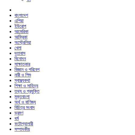
বাংলাদেশ
এশিয়া
ইউরোপ
আমেরিকা
আফ্রিকা
অস্ট্রেলিয়া
খেলা
দূতাবাস
বিনোদন
সাক্ষাতকার
বিজ্ঞান ও পরিবেশ
নারী ও শিশু
স্বাস্থ্যকথা
শিক্ষা ও সাহিত্য
তথ্য ও প্রযুক্তি
মুক্তবাংলা
অর্থ ও বাণিজ্য
বিচিত্র সংবাদ
ভ্রমণ
ধর্ম
ফটোগ্যালারী
সম্পাদকীয়