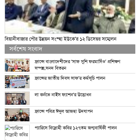
বিয়ানীবাজার পৌর উন্নয়ন সংস্হা ইউকে’র ১২ ডিসেম্বর সম্মেলন
সর্বশেষ সংবাদ
ফ্রান্সে বাংলাদেশীদের ‘সাফ সুশি ফরমাসিঁও’ প্রশিক্ষণ
সম্পন্ন,সনদ বিতরন
ফ্রান্সের জাতীয় দিবস সাফ’র কর্মসূচি পালন
লা কর্নভে নাইস ফ্যাশন’র উদ্ভোধন
ফ্রান্সে পবিত্র ঈদুল আজহা উদযাপন
প্যারিসে বিদ্রোহী কবির ১২৭তম জন্মবার্ষিকী পালন