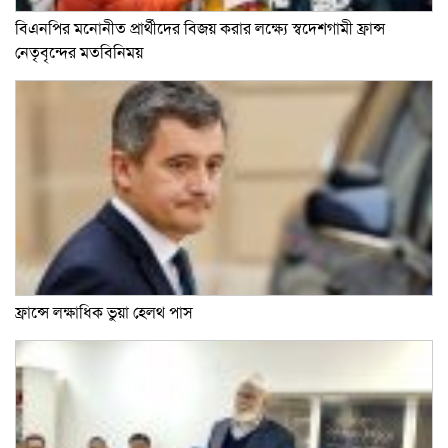
বিএনপির মনোনীত প্রার্থীদের বিজয় করার লক্ষ্যে স্বদেশগামী ফ্রান্স
নেতৃবৃন্দের মতবিনিময়
ফ্রান্সে লক্ষাধিক ভুয়া হেলথ পাস