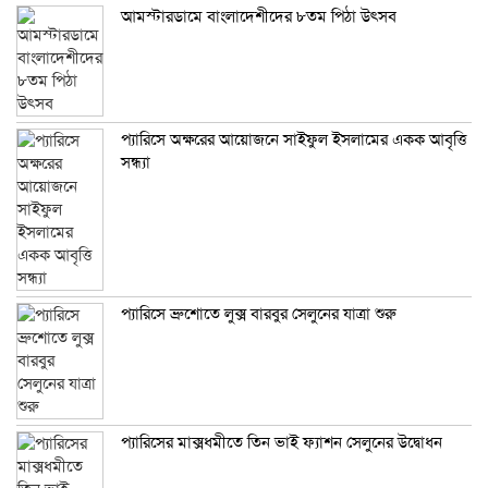
আমস্টারডামে বাংলাদেশীদের ৮তম পিঠা উৎসব
প্যারিসে অক্ষরের আয়োজনে সাইফুল ইসলামের একক আবৃত্তি
সন্ধ্যা
প্যারিসে ব্রুশোতে লুক্স বারবুর সেলুনের যাত্রা শুরু
প্যারিসের মাক্সধমীতে তিন ভাই ফ্যাশন সেলুনের উদ্বোধন