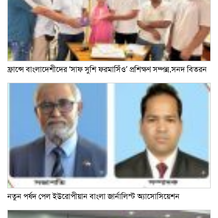
ফ্রান্সে বাংলাদেশীদের ‘সাফ সুশি ফরমাসিঁও’ প্রশিক্ষণ সম্পন্ন,সনদ বিতরন
নতুন পর্ষদ পেল ইউরোপীয়ান বাংলা জার্নালিস্ট অ্যাসোসিয়েশন