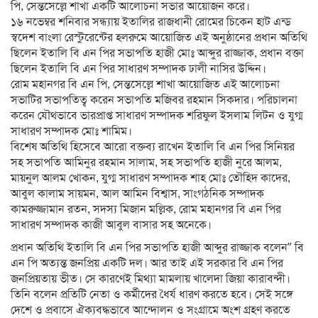
পি, সেন্তসেল্লে শাখা একটি আলোচনা সভার আয়োজন করে।
১৬ নভেম্বর শনিবার সন্ধ্যায় ইতালির রাজধানী রোমের চিকেন হাট এন্ড
স্বদেশ বাংলা রেস্টুরেন্টের হলরুমে আয়োজিত এই অনুষ্ঠানের প্রধান অতিথি
ছিলেন ইতালি বি এন পির সভাপতি হাজী মোঃ আব্দুর রাজ্জাক, প্রধান বক্তা
ছিলেন ইতালি বি এন পির সাধারণ সম্পাদক ঢালী নাসির উদ্দিন।
রোম মহানগর বি এন পি, সেন্তসেল্লে শাখা আয়োজিত এই আলোচনা
সভাটির সভাপতিত্ব করেন সভাপতি মজিবর রহমান সিকদার। পরিচালনা
করেন যৌথভাবে ভারপ্রাপ্ত সাধারণ সম্পাদক শরিফুল ইসলাম লিটন ও যুগ্ম
সাধারণ সম্পাদক মোঃ শামিম।
বিশেষ অতিথি হিসেবে আরো বক্তব্য রাখেন ইতালি বি এন পির সিনিয়র
সহ সভাপতি আমিনুর রহমান সালাম, সহ সভাপতি হাজী নুরে আলম,
মায়নুল আলম খোকন, যুগ্ম সাধারণ সম্পাদক শাহ মোঃ তৌহিদ কাদের,
আবুল কালাম সায়মন, আল আমিন বিশ্বাস, সাংগঠনিক সম্পাদক
কামরুজ্জামান রতন, সদস্য মিজান মল্লিক, রোম মহানগর বি এন পির
সাধারণ সম্পাদক কাজী আবুল বাসার সহ অনেকে।
প্রধান অতিথি ইতালি বি এন পির সভাপতি হাজী আব্দুর রাজ্জাক বলেন” বি
এন পি অত্যন্ত জনপ্রিয় একটি দল। আর তাই এই সরকার বি এন পির
জনপ্রিয়তায় ভীত। সে কারণেই মিথ্যা মামলায় খালেদা জিয়া কারাবন্দী।
তিনি বলেন প্রতিটি নেতা ও কর্মীদের ধৈর্য ধারণ করতে হবে। সেই সঙ্গে
দেশে ও প্রবাসে ঐক্যবদ্ধভাবে আন্দোলন ও সংগ্রামে অংশ গ্রহণ করতে