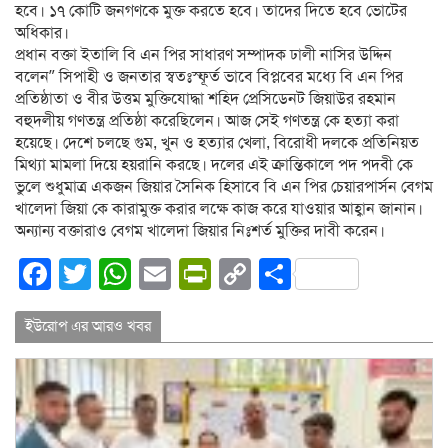
হবে। ১৭ কোটি জনগণকে মুক্ত করতে হবে। তাদের দিতে হবে ভোটের
অধিকার।
প্রধান বক্তা ইতালি বি এন পির সাধারণ সম্পাদক ঢালী নাসির উদ্দিন
বলেন” সিপাহী ও জনতার স্বতঃস্ফূর্ত ভাবে বিপ্লবের মধ্যে বি এন পির
প্রতিষ্ঠাতা ও বীর উত্তম মুক্তিযোদ্ধা শহিদ প্রেসিডেনট জিয়াউর রহমান
বহুদলীয় গণতন্ত্র প্রতিষ্ঠা করেছিলেন। আজ সেই গণতন্ত্র কে হত্যা করা
হয়েছে। দেশে চলছে গুম, খুন ও হত্যার খেলা, বিরোধী দলকে প্রতিনিয়ত
মিথ্যা মামলা দিয়ে হয়রানি করছে। দলের এই ক্রান্তিকালে পদ পদবী কে
ভুলে শুধুমাত্র একজন জিয়ার সৈনিক হিসাবে বি এন পির চেয়ারপার্সন বেগম
খালেদা জিয়া কে কারামুক্ত করার লক্ষে কাজ করে যাওয়ার আহ্বান জানান।
অন্যান্য বক্তারাও বেগম খালেদা জিয়ার নিঃশর্ত মুক্তির দাবী করেন।
Facebook
Twitter
WhatsApp
Email
PrintFriendly
Copy
Share
Link
ইউরোপ এর আরও খবর