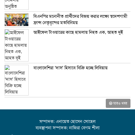
বিএনপির মনোনীত প্রার্থীদের বিজয় করার লক্ষ্যে স্বদেশগামী
ফ্রান্স নেতৃবৃন্দের মতবিনিময়
আইফেল টাওয়ারের কাছে হামলায় নিহত এক, আহত দুই
বাংলাদেশিরা ‘দাস’ হিসাবে বিক্রি হচ্ছে লিবিয়ায়
আরও খবর
সম্পাদক: এনায়েত হোসেন সোহেল
ব্যবস্থাপনা সম্পাদক: নাজিরা বেগম শীলা