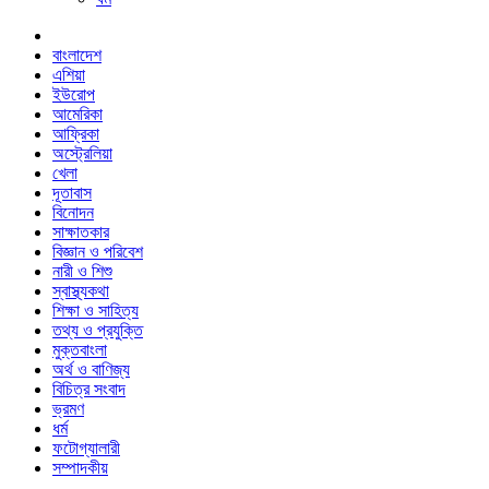
বাংলাদেশ
এশিয়া
ইউরোপ
আমেরিকা
আফ্রিকা
অস্ট্রেলিয়া
খেলা
দূতাবাস
বিনোদন
সাক্ষাতকার
বিজ্ঞান ও পরিবেশ
নারী ও শিশু
স্বাস্থ্যকথা
শিক্ষা ও সাহিত্য
তথ্য ও প্রযুক্তি
মুক্তবাংলা
অর্থ ও বাণিজ্য
বিচিত্র সংবাদ
ভ্রমণ
ধর্ম
ফটোগ্যালারী
সম্পাদকীয়