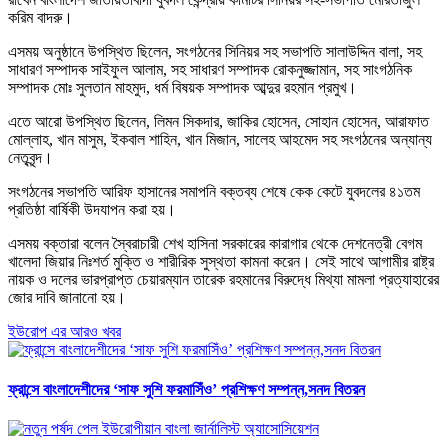
করিম বাদরু।
এসময় অনুষ্ঠানে উপস্থিত ছিলেন, সংগঠনের সিনিয়র সহ সভাপতি সালাউদ্দিন বালা, সহ
সাধারণ সম্পাদক সাইফুল আলাম, সহ সাধারণ সম্পাদক রোকনুজ্জামান, সহ সাংগঠনিক
সম্পাদক মোঃ সুলতান মাহমুদ, ধর্ম বিষয়ক সম্পাদক আব্দুর রহমান প্রমুখ।
এতে আরো উপস্থিত ছিলেন, লিমন সিকদার, জাকির হোসেন, সোহান হোসেন, আরাফাত
মোল্লাহ, খান মাসুম, ইকবাল শাহিন, খান মিজান, সালেহ আহমেদ সহ সংগঠনের অন্যান্য
নেতৃবৃন্দ।
সংগঠনের সভাপতি আরিফ হাসানের সমাপনি বক্তব্য শেষে কেক কেটে যুবদলের ৪১তম
প্রতিষ্ঠা বার্ষিকী উদযাপন করা হয়।
এসময় বক্তারা বলেন স্বৈরাচারী শেখ হাসিনা সরকারের কারাগার থেকে দেশনেত্রী বেগম
খালেদা জিয়ার নিঃশর্ত মুক্তি ও শারীরিক সুস্থতা কামনা করেন। সেই সাথে আগামীর রাষ্ট্র
নায়ক ও দলের ভারপ্রাপ্ত চেয়ারম্যান তারেক রহমানের বিরুদ্ধে মিথ্যা মামলা প্রত্যাহারের
জোর দাবি জানানো হয়।
ইউরোপ এর আরও খবর
ফ্রান্সে বাংলাদেশীদের ‘সাফ সুশি ফরমাসিঁও’ প্রশিক্ষণ সম্পন্ন,সনদ বিতরন