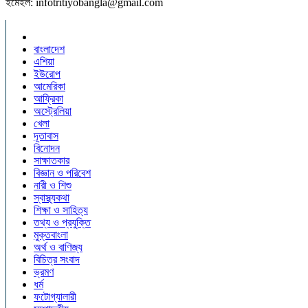
ইমেইল: infotritiyobangla@gmail.com
বাংলাদেশ
এশিয়া
ইউরোপ
আমেরিকা
আফ্রিকা
অস্ট্রেলিয়া
খেলা
দূতাবাস
বিনোদন
সাক্ষাতকার
বিজ্ঞান ও পরিবেশ
নারী ও শিশু
স্বাস্থ্যকথা
শিক্ষা ও সাহিত্য
তথ্য ও প্রযুক্তি
মুক্তবাংলা
অর্থ ও বাণিজ্য
বিচিত্র সংবাদ
ভ্রমণ
ধর্ম
ফটোগ্যালারী