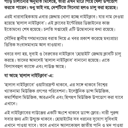
গাড়ি চালানোর অনুমতি মিলেছে, তারা এখন মাঠে গিয়ে খেলা উপভোগ
করতে পারেন। শুধু তাই নয়, দেশটিতে সিনেমা হলও চালু করা হয়েছে।
এরই ধারাবাহিকতায় এবার জেদ্দায় খোলা হচ্ছে নাইটক্লাব। যার নাম দেওয়া
হয়েছে ‘হালাল নাইটক্লাব’। এই ক্লাবের ইন্টেরিয়র ডিজাইনের কাজ
ইতোমধ্যে শেষ হয়েছে। চলতি সপ্তাহেই এটি উদ্বোধনের কথা রয়েছে।
সৌদির স্থানীয় গণমাধ্যমের বরাত দিয়ে এ খবর প্রকাশ করেছে মধ্যপ্রাচ্য
ভিত্তিক সংবাদমাধ্যম আল বাওয়াবা।
খবরে বলা হয়, দুবাই ও বৈরুতের নাইটক্লাব ‘হোয়াইট’ জেদ্দায় ক্লাবটি চালু
করছে। তাদের আদলেই ‘হালাল নাইটক্লাব’ বানানো হয়েছে। এতে
বিলাসবহুল ক্যাফে এবং লাউঞ্জ আছে।
যা আছে ‘হালাল নাইটক্লাব’-এ:
‘হালাল নাইটক্লাবে’ ওয়াটারফ্রন্ট থাকবে, এর সঙ্গে থাকবে বিশ্বের
খ্যাতনামা মিউজিক গ্রুপের পরিবেশনা। ইলেক্ট্রনিক ডান্স মিউজিক,
কমার্শিয়াল মিউজিক, আরএনবি এবং হিপহপ মিউজিক উপভোগ করা যাবে
এখানে।
এই নাইটক্লাবের লাউঞ্জের একটি অংশে থাকবে ড্যান্স ফ্লোর। নারী পুরুষ
সবার জন্য এটা উন্মুক্ত থাকবে। হোয়াইটের সব ধরনের সুযোগ সুবিধাই
এখানে পাওয়া যাবে। তবে এখানে অ্যালকোহল জাতীয় পানি ও মদ পাওয়া