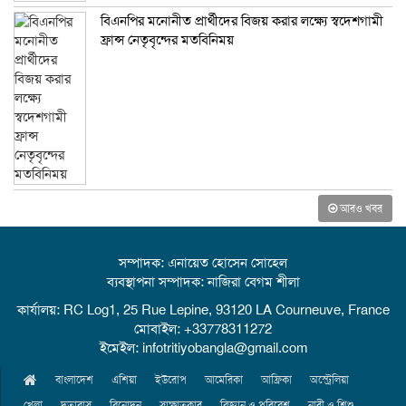
বিএনপির মনোনীত প্রার্থীদের বিজয় করার লক্ষ্যে স্বদেশগামী
ফ্রান্স নেতৃবৃন্দের মতবিনিময়
আরও খবর
সম্পাদক: এনায়েত হোসেন সোহেল
ব্যবস্থাপনা সম্পাদক: নাজিরা বেগম শীলা
কার্যালয়: RC Log1, 25 Rue Lepine, 93120 LA Courneuve, France
মোবাইল: +33778311272
ইমেইল: infotritiyobangla@gmail.com
বাংলাদেশ
এশিয়া
ইউরোপ
আমেরিকা
আফ্রিকা
অস্ট্রেলিয়া
খেলা
দূতাবাস
বিনোদন
সাক্ষাতকার
বিজ্ঞান ও পরিবেশ
নারী ও শিশু