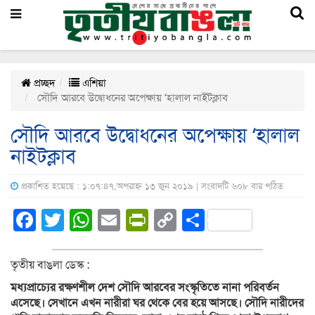
প্রচ্ছদ
এশিয়া
সৌদি আরবে উদ্বোধনের অপেক্ষায় ‘হালাল নাইটক্লাব
সৌদি আরবে উদ্বোধনের অপেক্ষায় ‘হালাল
নাইটক্লাব
প্রকাশিত হয়েছে : ১:০৭:৪৭,অপরাহ্ন ১৩ জুন ২০১৯ | সংবাদটি ৬০৮ বার পঠিত
Facebook
Twitter
WhatsApp
Email
PrintFriendly
Copy
Share
Link
তৃতীয় বাঙলা ডেস্ক :
মধ্যপ্রাচ্যের রক্ষণশীল দেশ সৌদি আরবের সংস্কৃতিতে নানা পরিবর্তন
এসেছে। সেখানে এখন নারীরা ঘর থেকে বের হয়ে আসছে। সৌদি নারীদের