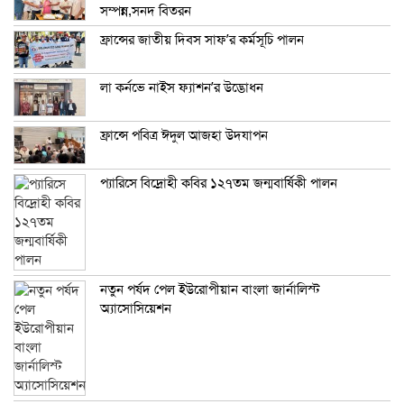
সম্পন্ন,সনদ বিতরন
ফ্রান্সের জাতীয় দিবস সাফ’র কর্মসূচি পালন
লা কর্নভে নাইস ফ্যাশন’র উদ্ভোধন
ফ্রান্সে পবিত্র ঈদুল আজহা উদযাপন
প্যারিসে বিদ্রোহী কবির ১২৭তম জন্মবার্ষিকী পালন
নতুন পর্ষদ পেল ইউরোপীয়ান বাংলা জার্নালিস্ট
অ্যাসোসিয়েশন