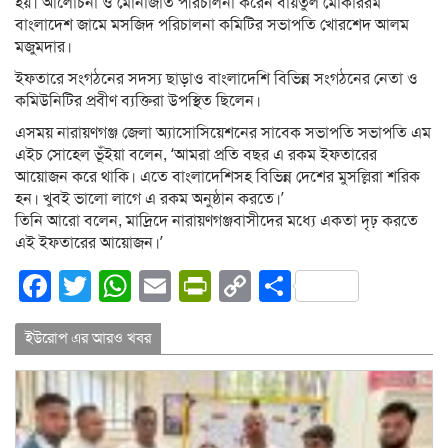
হয়। আলোচনা ও মোনাজাত পরিচালনা করেন বায়তুল মোকাররম
বাংলাদেশ জামে মসজিদ পরিচালনা কমিটির সভাপতি খোরশেদ আলম
মজুমদার।
ইফতারে সংগঠনের সদস্য ছাড়াও বাংলাদেশি বিভিন্ন সংগঠনের নেতা ও
কমিউনিটির প্রবীণ ব্যক্তিরা উপস্থিত ছিলেন।
এসময় নারায়ণগঞ্জ জেলা অ্যাসোসিয়েশনের সাবেক সভাপতি সভাপতি এম
এইচ সোহেল ভূঁইয়া বলেন, ‘আমরা প্রতি বছর এ রকম ইফতারের
আয়োজন করে থাকি। এতে বাংলাদেশিসহ বিভিন্ন দেশের মুসল্লিরা শরিক
হন। খুবই ভালো লাগে এ রকম অনুষ্ঠান করতে।’
তিনি আরো বলেন, মাদ্রিদে নারায়ণগঞ্জবাসীদের মধ্যে একতা দৃঢ় করতে
এই ইফতারের আয়োজন।’
Facebook
Twitter
WhatsApp
Email
PrintFriendly
Copy
Share
Link
ইউরোপ এর আরও খবর