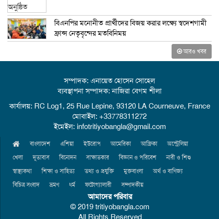
বিএনপির মনোনীত প্রার্থীদের বিজয় করার লক্ষ্যে স্বদেশগামী
ফ্রান্স নেতৃবৃন্দের মতবিনিময়
আরও খবর
সম্পাদক: এনায়েত হোসেন সোহেল
ব্যবস্থাপনা সম্পাদক: নাজিরা বেগম শীলা
কার্যালয়: RC Log1, 25 Rue Lepine, 93120 LA Courneuve, France
মোবাইল: +33778311272
ইমেইল: infotritiyobangla@gmail.com
বাংলাদেশ
এশিয়া
ইউরোপ
আমেরিকা
আফ্রিকা
অস্ট্রেলিয়া
খেলা
দূতাবাস
বিনোদন
সাক্ষাতকার
বিজ্ঞান ও পরিবেশ
নারী ও শিশু
স্বাস্থ্যকথা
শিক্ষা ও সাহিত্য
তথ্য ও প্রযুক্তি
মুক্তবাংলা
অর্থ ও বাণিজ্য
বিচিত্র সংবাদ
ভ্রমণ
ধর্ম
ফটোগ্যালারী
সম্পাদকীয়
আমাদের পরিবার
© 2019 tritiyobangla.com
All Rights Reserved