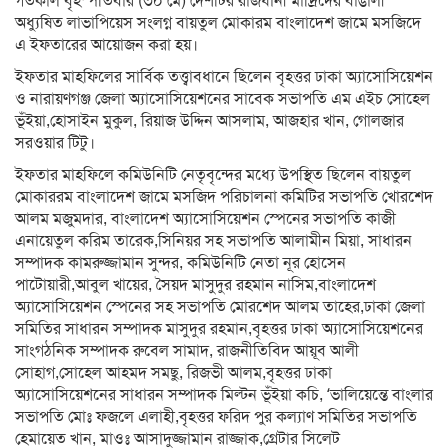
গতকাল বৃহস্পতিবার (৩০ মে) দেশটির রাজধানী মাদ্রিদের বাঙালী
অধ্যুষিত লাভাপিয়েস সংলগ্ন বায়তুল মোকারম বাংলাদেশ জামে মসজিদে
এ ইফতারের আয়োজন করা হয়।
ইফতার মাহফিলের সার্বিক তত্ত্বাবধানে ছিলেন বৃহত্তর ঢাকা অ্যাসোসিয়েশন
ও নারায়ণগঞ্জ জেলা অ্যাসোসিয়েশনের সাবেক সভাপতি এম এইচ সোহেল
ভূঁইয়া,হোসাইন মুকুল, রিয়াজ উদ্দিন আসলাম, আজহার খান, গোলজার
সরওয়ার টিটু।
ইফতার মাহফিলে কমিউনিটি নেতৃবৃন্দের মধ্যে উপস্থিত ছিলেন বায়তুল
মোকাররম বাংলাদেশ জামে মসজিদ পরিচালনা কমিটির সভাপতি খোরশেদ
আলম মজুমদার, বাংলাদেশ অ্যাসোসিয়েশন স্পেনের সভাপতি কাজী
এনায়েতুল করিম তারেক,সিনিয়র সহ সভাপতি আলামীন মিয়া, সাধারন
সম্পাদক কামরুজ্জামান সুন্দর, কমিউনিটি নেতা নূর হোসেন
পাটোয়ারী,আবুল খায়ের, সৈয়দ মাসুদুর রহমান নাসিম,বাংলাদেশ
অ্যাসোসিয়েশন স্পেনের সহ সভাপতি মোরশেদ আলম তাহের,ঢাকা জেলা
সমিতির সাধারন সম্পাদক মাসুদুর রহমান,বৃহত্তর ঢাকা অ্যাসোসিয়েশনের
সাংগঠনিক সম্পাদক রুবেল সামাদ, রাজনীতিবিদ আয়ূব আলী
সোহাগ,সোহেল আহমদ সমছু, রিজভী আলম,বৃহত্তর ঢাকা
অ্যাসোসিয়েশনের সাধারন সম্পাদক মিল্টন ভূঁইয়া কচি, ‘ভালিয়েন্তে বাংলার
সভাপতি মোঃ ফজলে এলাহী,বৃহত্তর ফরিদ পুর কল্যাণ সমিতির সভাপতি
হেমায়েত খান, মাওঃ আসাদুজ্জামান রাজ্জাক,গ্রেটার সিলেট