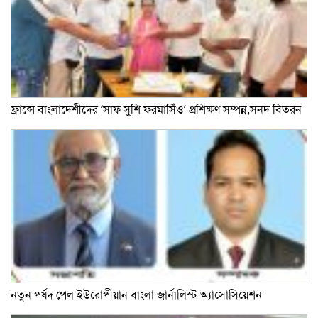
ফ্রান্সে বাংলাদেশীদের ‘সাফ সুশি ফরমাসিঁও’ প্রশিক্ষণ সম্পন্ন,সনদ বিতরন
নতুন পর্ষদ পেল ইউরোপীয়ান বাংলা জার্নালিস্ট অ্যাসোসিয়েশন