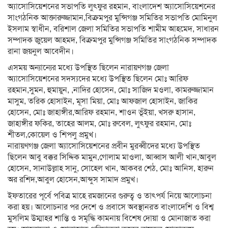
অ্যাসোসিয়েশনের সভাপতি লুৎফুর রহমান, বাংলাদেশ অ্যাসোসিয়েশনের
সাংগঠনিক আক্তারুজ্জামান,বিক্রমপুর মুন্সিগঞ্জ সমিতির সভাপতি মোমিনুল
ইসলাম স্বাধীন, বরিশাল জেলা সমিতির সভাপতি শামীম আহমেদ, সাধারন
সম্পাদক জুয়েল আহমদ, বিক্রমপুর মুন্সিগঞ্জ সমিতির সাংগঠনিক সম্পাদক
রানা জয়নুল আবেদীন।
এসময় অন্যান্যের মধ্যে উপস্থিত ছিলেন নারায়ণগঞ্জ জেলা
অ্যাসোসিয়েশনের সদস্যদের মধ্যে উপস্থিত ছিলেন মোঃ আরিফ
রহমান,সুমন, হুমায়ুন, ,নাদির হোসেন, মোঃ সাজিদ মওলা, কামরুজ্জামান
মাসুম, তরিক হোসাইন, মূসা মিয়া, মোঃ আফজাল হোসাইন, জাকির
হোসেন, মোঃ জাহাঙ্গীর,আরিফ রহমান, শাওন ভূঁইয়া, খসরু হাসান,
জাহাঙ্গীর ফকির, তাহের আলম, মোঃ রুবেল, লুৎফুর রহমান, মোঃ
শীতল,কোয়েল ও শিপলু প্রমুখ।
নারায়ণগঞ্জ জেলা অ্যাসোসিয়েশনের প্রবীন মুরব্বীদের মধ্যে উপস্থিত
ছিলেন আবু বক্কর সিদ্দিক মামুন,গোলাম মাওলা, আব্বাস আলী খান,আবুল
হোসেন, সানাউল্লাহ সানু, সোহেল খান, আকবর শেঠ, মোঃ আনিস, হারুন
অর রশিদ,আবুল হোসেন,আব্দুস সামাদ প্রমুখ।
ইফতারের পূর্বে পবিত্র মাহে রমজানের গুরুত্ব ও তাৎপর্য নিয়ে আলোচনা
করা হয়। আলোচনার পর দেশে ও প্রবাসে অবস্থানরত বাংলাদেশি ও বিশ্ব
মুসলিম উম্মাহর শান্তি ও সমৃদ্ধি কামনায় বিশেষ দোয়া ও মোনাজাত করা