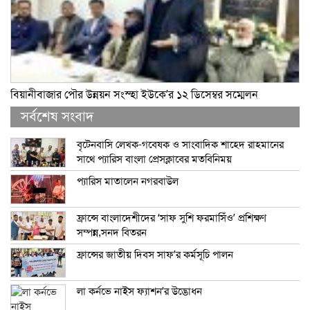
বিয়ানীবাজার পৌর উন্নয়ন সংস্হা ইউকে’র ১২ ডিসেম্বর সম্মেলন
সর্বশেষ সংবাদ
বৃটেনবাসি লেখক-গবেষক ও সাংবাদিক শাহেদ রাহমানের
সাথে প্যারিস বাংলা প্রেসক্লাবের মতবিনিময়
প্যারিস মাতালেন নগরবাউল
ফ্রান্সে বাংলাদেশীদের ‘সাফ সুশি ফরমাসিঁও’ প্রশিক্ষণ
সম্পন্ন,সনদ বিতরন
ফ্রান্সের জাতীয় দিবস সাফ’র কর্মসূচি পালন
লা কর্নভে নাইস ফ্যাশন’র উদ্ভোধন