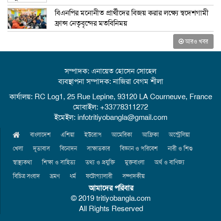
বিএনপির মনোনীত প্রার্থীদের বিজয় করার লক্ষ্যে স্বদেশগামী
ফ্রান্স নেতৃবৃন্দের মতবিনিময়
আরও খবর
সম্পাদক: এনায়েত হোসেন সোহেল
ব্যবস্থাপনা সম্পাদক: নাজিরা বেগম শীলা
কার্যালয়: RC Log1, 25 Rue Lepine, 93120 LA Courneuve, France
মোবাইল: +33778311272
ইমেইল: infotritiyobangla@gmail.com
বাংলাদেশ
এশিয়া
ইউরোপ
আমেরিকা
আফ্রিকা
অস্ট্রেলিয়া
খেলা
দূতাবাস
বিনোদন
সাক্ষাতকার
বিজ্ঞান ও পরিবেশ
নারী ও শিশু
স্বাস্থ্যকথা
শিক্ষা ও সাহিত্য
তথ্য ও প্রযুক্তি
মুক্তবাংলা
অর্থ ও বাণিজ্য
বিচিত্র সংবাদ
ভ্রমণ
ধর্ম
ফটোগ্যালারী
সম্পাদকীয়
আমাদের পরিবার
© 2019 tritiyobangla.com
All Rights Reserved