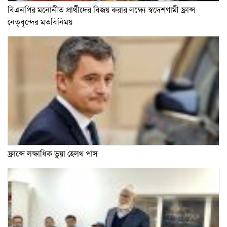
বিএনপির মনোনীত প্রার্থীদের বিজয় করার লক্ষ্যে স্বদেশগামী ফ্রান্স
নেতৃবৃন্দের মতবিনিময়
ফ্রান্সে লক্ষাধিক ভুয়া হেলথ পাস