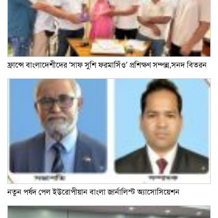
ফ্রান্সে বাংলাদেশীদের ‘সাফ সুশি ফরমাসিঁও’ প্রশিক্ষণ সম্পন্ন,সনদ বিতরন
নতুন পর্ষদ পেল ইউরোপীয়ান বাংলা জার্নালিস্ট অ্যাসোসিয়েশন