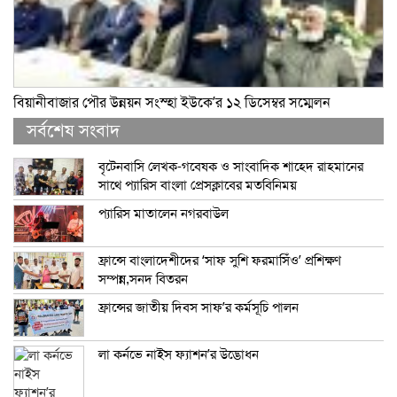
বিয়ানীবাজার পৌর উন্নয়ন সংস্হা ইউকে’র ১২ ডিসেম্বর সম্মেলন
সর্বশেষ সংবাদ
বৃটেনবাসি লেখক-গবেষক ও সাংবাদিক শাহেদ রাহমানের
সাথে প্যারিস বাংলা প্রেসক্লাবের মতবিনিময়
প্যারিস মাতালেন নগরবাউল
ফ্রান্সে বাংলাদেশীদের ‘সাফ সুশি ফরমাসিঁও’ প্রশিক্ষণ
সম্পন্ন,সনদ বিতরন
ফ্রান্সের জাতীয় দিবস সাফ’র কর্মসূচি পালন
লা কর্নভে নাইস ফ্যাশন’র উদ্ভোধন