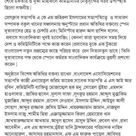
শেষে ইফতার ও দুআ মাহ‌ফি‌লে কমিউনিটির নেতৃবৃন্দের সরব উপস্হিতি
ছিলো লক্ষনীয় |
প্রেসক্লাব সভাপতি এ কে এম জহিরুল ইসলামের সভাপতিত্বে ও সাধারণ
সম্পাদক বকুল খানের সঞ্চালনায় অনুস্টানে প্রধান অতিথির বক্তব্যে স্পেন
দূতাবাসের হেড ও চেন্সরি এবং মিনিস্টার হারুন আল রাশিদ বলেন,
প্রবাসে সাংবাদিকতা খুবই চ্যালেঞ্জিং | কেননা তারা মূল্যবান সময় দিয়ে
দেশ ও কমিউনিটিকে পক্ষে কাজ করেন |প্রবাসের বুকে এক টুকরো
বাংলাদেশ নতুন প্রজম্মের কাছে পরিচয় করে দেন নিত্যনতুন ভাবে | তিনি
দূতাবাসের পক্ষ থেকে স্পেনে কর্মরত সাংবাদিকদ কার্যক্রমে ভূয়সী প্রশংসা
করেন |
অনুষ্ঠানে বিশেষ অতিথির বক্তব্য রাখেন ,বাংলাদেশ এসোসিয়েশনের
সভাপতি কাজী এনায়েতুল করিম তারেক,সাবেক সভাপতি এ এস আই আর
রবিন ,কমিউনিটি ব্যক্তিত্ব মোজাম্মেল হক মনু ,সোহেল ভূঁইয়া ,এমদাদ
হাওলাদার , জাকির হুসেন ,দুলাল সাফা ,লুৎফুর রহমান ,আব্দুল মুন্তাকিম
মুজাক্কির ,আব্দুর রহমান ,রাসেল দেওয়ান ,ইসলাম উদ্দিন ,আইয়ুব আলী
সোহাগ ,আব্দুর রাজ্জাক ,জসিম উদ্দিন ,খায়রুজ্জামান জামান,,নাজমুল
ইসলাম নাজু ,শামীম মিয়া ,এক্রামুজ্জামান কিরণ ,হেমায়েত খান
,আখতারুজ্জামান আখতার ,আবুল হুসেন ,মাসুদ উদ্দিন ,রুবেল খান ,রানা
আবেদীন , এস এম আসলাম,ভূঁইয়া মানি ট্রান্সফারের পরিচালক নাহিদ
আনোয়ারুল , আসাদুর রহমানসাদ, এফ এম ফারুক পাভেল ,আবিদুর