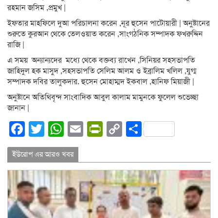
রহমান জসিম ,প্রমুখ |
ইফতার মাহফিলে দুআ পরিচালনা করেন ,নূর হুসেন পাটোয়ারী | অনুষ্টানের
শুরুতে কুরআন থেকে তেলওয়াত করেন ,সাংগঠনিক সম্পাদক ফখরুদ্দিন
রাজি |
এ সময় অন্যান্যদের মধ্যে থেকে বক্তব্য রাখেন ,সিনিয়র সহসভাপতি
জাহিদুল হক মাসুদ ,সহসভাপতি সেলিম আলম ও ইব্রালিম খলিল ,যুগ্ম
সম্পাদক দবির তালুকদার. হুসেন মোহাম্মদ ইকবাল ,হানিফ মিয়াজী |
অনুষ্টানে অতিথিবৃন্দ সাংবাদিক আবুল কালাম মামুনকে ফুলেল শুভেচ্ছা
জানান |
Facebook
Twitter
WhatsApp
Email
PrintFriendly
Copy
Share
Link
ইউরোপ এর আরও খবর