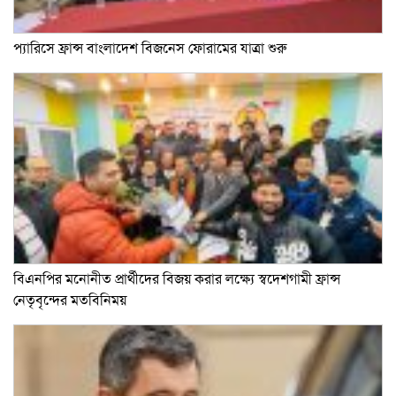
প্যারিসে ফ্রান্স বাংলাদেশ বিজনেস ফোরামের যাত্রা শুরু
বিএনপির মনোনীত প্রার্থীদের বিজয় করার লক্ষ্যে স্বদেশগামী ফ্রান্স
নেতৃবৃন্দের মতবিনিময়