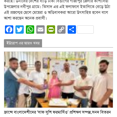
করছে। উনাদের দেশের বাড়ি ঢাকা বিভাগের গাজীপুর জেলার কাপাসিয়া
উপজেলার নবীপুর গ্রামে। তিসাদ এর এই ফলাফলে ইতালিতে বেড়ে উঠা
এই প্রজন্মের ছেলে মেয়েরা ও অভিবাবকরা আরো উৎসাহিত হবেন বলে
আশা করছেন অনেক প্রবাসী।
Facebook
Twitter
WhatsApp
Email
PrintFriendly
Copy
Share
Link
ইউরোপ এর আরও খবর
ফ্রান্সে বাংলাদেশীদের ‘সাফ সুশি ফরমাসিঁও’ প্রশিক্ষণ সম্পন্ন,সনদ বিতরন