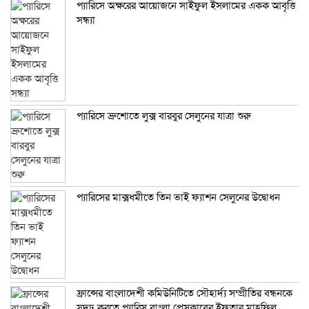
প্যারিসে অক্ষরের আয়োজনে সাইফুল ইসলামের একক আবৃত্তি
সন্ধ্যা
প্যারিসে ব্রুশোতে লুক্স বারবুর সেলুনের যাত্রা শুরু
প্যারিসের মাক্সধমীতে তিন ভাই ফ্যাশন সেলুনের উদ্বোধন
ফ্রান্সের বাংলাদেশী কমিউনিটিতে সৌহার্দ্য সম্প্রীতির বন্ধনকে
সুদূঢ় করতে প্যারিস বাংলা প্রেসক্লাবের ইফতার মাহফিল