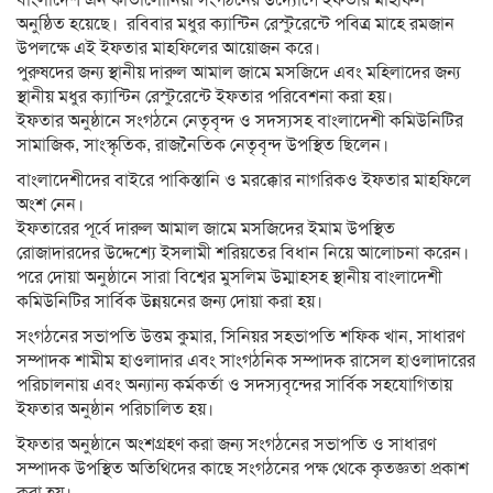
বাংলাদেশ এন কাতালোনিয়া সংগঠনের উদ্যোগে ইফতার মাহফিল
অনুষ্ঠিত হয়েছে। রবিবার মধুর ক্যান্টিন রেস্টুরেন্টে পবিত্র মাহে রমজান
উপলক্ষে এই ইফতার মাহফিলের আয়োজন করে।
পুরুষদের জন্য স্থানীয় দারুল আমাল জামে মসজিদে এবং মহিলাদের জন্য
স্থানীয় মধুর ক্যান্টিন রেস্টুরেন্টে ইফতার পরিবেশনা করা হয়।
ইফতার অনুষ্ঠানে সংগঠনে নেতৃবৃন্দ ও সদস্যসহ বাংলাদেশী কমিউনিটির
সামাজিক, সাংস্কৃতিক, রাজনৈতিক নেতৃবৃন্দ উপস্থিত ছিলেন।
বাংলাদেশীদের বাইরে পাকিস্তানি ও মরক্কোর নাগরিকও ইফতার মাহফিলে
অংশ নেন।
ইফতারের পূর্বে দারুল আমাল জামে মসজিদের ইমাম উপস্থিত
রোজাদারদের উদ্দেশ্যে ইসলামী শরিয়তের বিধান নিয়ে আলোচনা করেন।
পরে দোয়া অনুষ্ঠানে সারা বিশ্বের মুসলিম উম্মাহসহ স্থানীয় বাংলাদেশী
কমিউনিটির সার্বিক উন্নয়নের জন্য দোয়া করা হয়।
সংগঠনের সভাপতি উত্তম কুমার, সিনিয়র সহভাপতি শফিক খান, সাধারণ
সম্পাদক শামীম হাওলাদার এবং সাংগঠনিক সম্পাদক রাসেল হাওলাদারের
পরিচালনায় এবং অন্যান্য কর্মকর্তা ও সদস্যবৃন্দের সার্বিক সহযোগিতায়
ইফতার অনুষ্ঠান পরিচালিত হয়।
ইফতার অনুষ্ঠানে অংশগ্রহণ করা জন্য সংগঠনের সভাপতি ও সাধারণ
সম্পাদক উপস্থিত অতিথিদের কাছে সংগঠনের পক্ষ থেকে কৃতজ্ঞতা প্রকাশ