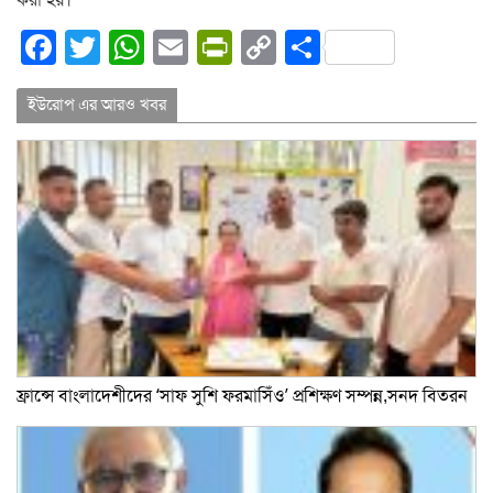
করা হয়।
Facebook
Twitter
WhatsApp
Email
PrintFriendly
Copy
Share
Link
ইউরোপ এর আরও খবর
ফ্রান্সে বাংলাদেশীদের ‘সাফ সুশি ফরমাসিঁও’ প্রশিক্ষণ সম্পন্ন,সনদ বিতরন