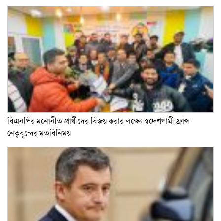
বিএনপির মনোনীত প্রার্থীদের বিজয় করার লক্ষ্যে স্বদেশগামী ফ্রান্স
নেতৃবৃন্দের মতবিনিময়