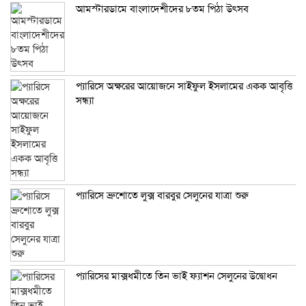
আমস্টারডামে বাংলাদেশীদের ৮তম পিঠা উৎসব
প্যারিসে অক্ষরের আয়োজনে সাইফুল ইসলামের একক আবৃত্তি
সন্ধ্যা
প্যারিসে ব্রুশোতে লুক্স বারবুর সেলুনের যাত্রা শুরু
প্যারিসের মাক্সধমীতে তিন ভাই ফ্যাশন সেলুনের উদ্বোধন