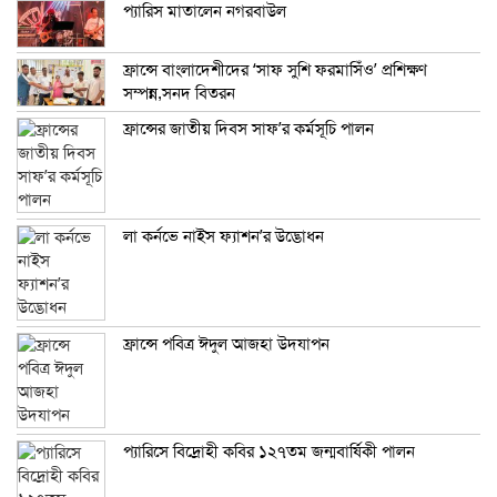
প্যারিস মাতালেন নগরবাউল
ফ্রান্সে বাংলাদেশীদের ‘সাফ সুশি ফরমাসিঁও’ প্রশিক্ষণ
সম্পন্ন,সনদ বিতরন
ফ্রান্সের জাতীয় দিবস সাফ’র কর্মসূচি পালন
লা কর্নভে নাইস ফ্যাশন’র উদ্ভোধন
ফ্রান্সে পবিত্র ঈদুল আজহা উদযাপন
প্যারিসে বিদ্রোহী কবির ১২৭তম জন্মবার্ষিকী পালন