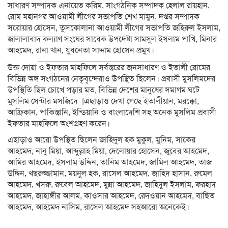
সাধারণ সম্পাদক এনায়েত করিম, সাংগঠনিক সম্পাদক হেলাল রায়হান,
রোম মহানগর আওয়ামী লীগের সভাপতি শেখ মামুন, দপ্তর সম্পাদক
সরোয়ার হোসেন, তুসকোলানা আওয়ামী লীগের সভাপতি জহিরুল ইসলাম,
জালালাবাদ কল্যাণ সংঘের সাবেক উপদেষ্টা সামসুল ইসলাম পাখি, মিনার
আহমেদ, রানা খান, যুবনেতা সাদ্দাম হোসেন প্রমুখ।
উক্ত দোয়া ও ইফতার মাহফিলে সর্বস্তরের জনসাধারণ ও ইতালী রোমের
বিভিন্ন অঙ্গ সংগঠনের নেতৃবৃন্দেরাও উপস্থিত ছিলেন। প্রবাসী মুসলিমদের
উপস্থিতি ছিল চোখে পড়ার মত, বিভিন্ন দেশের মানুষের সমাগম ঘটে
মুসলিম সেন্টার মসজিদে |এছাড়াও দেখা গেছে ইতালীয়ান, মরক্কো,
আফ্রিকান, পাকিস্তানি, ইন্ডিয়ানি ও বাংলাদেশি সহ অনেক মুসলিম প্রবাসী
ইফতার মাহফিলে অংশগ্রহণ করেন।
এছাড়াও আরো উপস্থিত ছিলেন জাহিদুল হক মুকুল, মুনিম, সাকের
আহমেদ, নানু মিয়া, আব্দুল্লাহ মিয়া, দেলোয়ার হোসেন, জুবের আহমেদ,
আমির আহমেদ, ইসলাম উদ্দিন, তানিম আহমেদ, জামিল আহমেদ, তাজ
উদ্দিন, খছরুজ্জামান, ময়নুল হক, রাসেল আহমেদ, জাহিদ হাসান, রুমেল
আহমেদ, খসরু, রুবেল আহমেদ, মুন্না আহমেদ, জাহিদুল ইসলাম, ফরহাদ
আহমেদ, জাহাঙ্গীর আলম, কাওসার আহমেদ, রেদওয়ান আহমেদ, বাছিত
আহমেদ, আহমেদ নাসিম, রাসেল আহমেদ সহআরো অনেকেই।