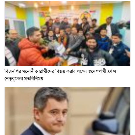
বিএনপির মনোনীত প্রার্থীদের বিজয় করার লক্ষ্যে স্বদেশগামী ফ্রান্স
নেতৃবৃন্দের মতবিনিময়