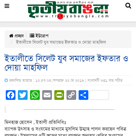
প্রচ্ছদ
ইউরোপ
ইতালীতে সিলেট যুব সমাজের ইফতার ও দোয়া মাহফিল
ইতালীতে সিলেট যুব সমাজের ইফতার ও
দোয়া মাহফিল
প্রকাশিত হয়েছে : ১২:৫৭:০৪,অপরাহ্ন ২২ মে ২০১৯ | সংবাদটি ৬৩১ বার পঠিত
Facebook
Twitter
WhatsApp
Email
PrintFriendly
Copy
Share
Link
মিনহাজ হোসেন , ইতালী প্রতিনিধিঃ
ব্যাপক উৎসাহ ও সংযমের মাধ্যমে মুসলিম উম্মাহ পালন করছেন পবিত্র
রমজান। ইসলামের ৫টি স্তম্ভের মধ্যে রমজান অন্যতম।পবিত্র সংযমের