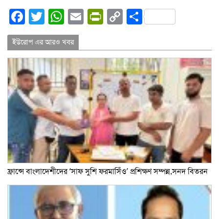
Facebook
Twitter
WhatsApp
Email
PrintFriendly
Copy
Share
Link
ইউরোপ এর আরও খবর
ফ্রান্সে বাংলাদেশীদের ‘সাফ সুশি ফরমাসিঁও’ প্রশিক্ষণ সম্পন্ন,সনদ বিতরন