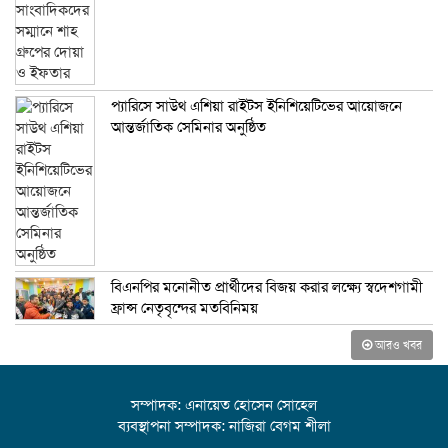
প্যারিসে সাউথ এশিয়া রাইটস ইনিশিয়েটিভের আয়োজনে
আন্তর্জাতিক সেমিনার অনুষ্ঠিত
বিএনপির মনোনীত প্রার্থীদের বিজয় করার লক্ষ্যে স্বদেশগামী
ফ্রান্স নেতৃবৃন্দের মতবিনিময়
আরও খবর
সম্পাদক: এনায়েত হোসেন সোহেল
ব্যবস্থাপনা সম্পাদক: নাজিরা বেগম শীলা