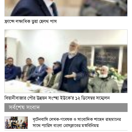
ফ্রান্সে লক্ষাধিক ভুয়া হেলথ পাস
বিয়ানীবাজার পৌর উন্নয়ন সংস্হা ইউকে’র ১২ ডিসেম্বর সম্মেলন
সর্বশেষ সংবাদ
বৃটেনবাসি লেখক-গবেষক ও সাংবাদিক শাহেদ রাহমানের
সাথে প্যারিস বাংলা প্রেসক্লাবের মতবিনিময়