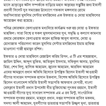
মাসে ভ্রাতৃত্বের অটল সম্পর্ককে বাড়িয়ে মহান আল্লাহর সন্তুষ্টির জন্য ইতালী
প্রবাসী সিলেট যুব সমাজের উদ্যোগে গতকাল মঙ্গলবার রোমে
তরপিনাত্তারা মুসলিম সেন্টার মসজিদের এক ইফতার ও দোয়া মাহফিলের
আয়োজন করা হয়েছে।
পবিত্র কোরআন তেলাওয়াত মধ্যদিয়ে কার্যক্রম শুরু হয় দোয়া ও ইফতার
মাহফিল। সারা বিশ্বে র সকল মুসলমানদের সুখ, সমৃদ্ধি ও কল্যাণ কামনায়
প্রথমে কোরআন তেলাওয়াত করেন হাফিজ আবুল কালাম, দোয়া ও
মোনাজাত পরিচালনা করেন মুসলিম সেন্টার মসজিদের ইমাম হাফিজ
মাওলানা গাজী হুমায়ুন রশিদ।
ইফতার ও দোয়া মাহফিলে রেজাউল করিম রিপন, এ টি এম শাহজাহান,
জামিল উদ্দিন, আব্দুল মুকিত, আতিকুল ইসলাম, সফিকুল আলম, মুসলিম
মিয়া, শেখ দিলু, ছালিক আহমেদ, জুনেদ আহমেদ, আরফিন আহমেদ
এদের আমন্ত্রণে প্রধান অতিথি হিসেবে উপস্থিত ছিলেন ইতালী আওয়ামী
লীগের সাধারন সম্পাদক হাসান ইকবাল, বিশেষ অতিথি হিসেবে উপস্থিত
ছিলেন বাংলাদেশ সমিতি ইতালী সভাপতি আফতাব বেপারী, বাংলা
প্রেসক্লাব ইতালী প্রধান উপদেষ্টা বীর মুক্তিযোদ্ধা লুত্ফর রহমান, ইতালী
আওয়ামী লীগের যুগ্ম সাধারণ সম্পাদক এম এ রব মিন্টু, সাংগঠনিক
সম্পাদক লুত্ফর রহমান, মাহবুব প্রধান, দপ্তর সম্পাদক হাবিব মকদম,
সদস্য আলী আহমেদ, যুবলীগের ভারপ্রাপ্ত সভাপতি উজ্জ্বল মৃধা, ভারপ্রাপ্ত