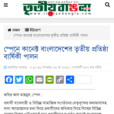
প্রচ্ছদ
ইউরোপ
স্পেনে কানেক্ট বাংলাদেশের তৃতীয় প্রতিষ্ঠা বার্ষিকী পালন
স্পেনে কানেক্ট বাংলাদেশের তৃতীয় প্রতিষ্ঠা
বার্ষিকী পালন
প্রকাশিত হয়েছে : ২:১৯:৩৬,অপরাহ্ন ০৩ মে ২০১৯ | সংবাদটি ৭৮৬ বার পঠিত
Facebook
Twitter
WhatsApp
Email
PrintFriendly
Copy
Share
Link
কবির আল মাহমুদ, স্পেন :
প্রবাসী ব্যাবসায়ী ও বিভিন্ন সামাজিক সংগঠনের নেতৃবৃন্দের কথামালাসহ
নানা আয়োজনের মধ্য দিয়ে প্রবাসীদের অধিকার নিয়ে বিশ্বের বিভিন্ন