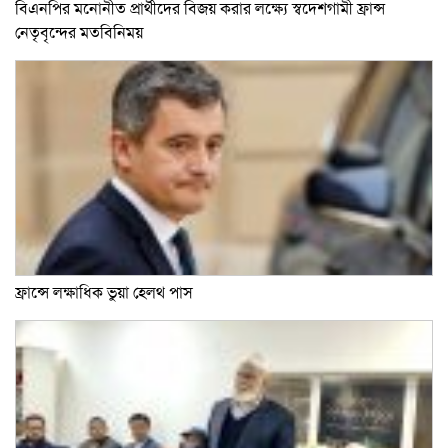
বিএনপির মনোনীত প্রার্থীদের বিজয় করার লক্ষ্যে স্বদেশগামী ফ্রান্স
নেতৃবৃন্দের মতবিনিময়
ফ্রান্সে লক্ষাধিক ভুয়া হেলথ পাস