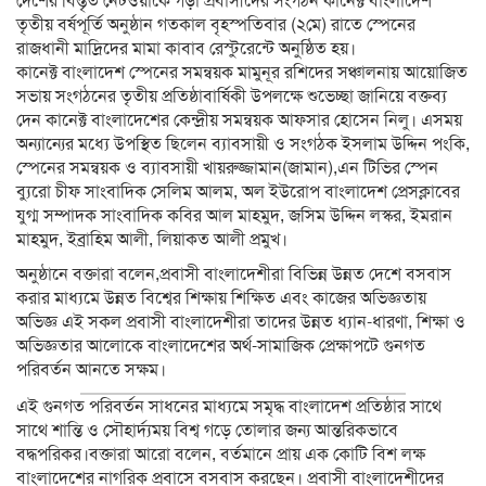
দেশের বিস্তৃত নেটওয়ার্কে গড়া প্রবাসীদের সংগঠন কানেক্ট বাংলাদেশ
তৃতীয় বর্ষপূর্তি অনুষ্ঠান গতকাল বৃহস্পতিবার (২মে) রাতে স্পেনের
রাজধানী মাদ্রিদের মামা কাবাব রেস্টুরেন্টে অনুষ্ঠিত হয়।
কানেক্ট বাংলাদেশ স্পেনের সমন্বয়ক মামুনূর রশিদের সঞ্চালনায় আয়োজিত
সভায় সংগঠনের তৃতীয় প্রতিষ্ঠাবার্ষিকী উপলক্ষে শুভেচ্ছা জানিয়ে বক্তব্য
দেন কানেক্ট বাংলাদেশের কেন্দ্রীয় সমন্বয়ক আফসার হোসেন নিলু। এসময়
অন্যান্যের মধ্যে উপস্থিত ছিলেন ব্যাবসায়ী ও সংগঠক ইসলাম উদ্দিন পংকি,
স্পেনের সমন্বয়ক ও ব্যাবসায়ী খায়রুজ্জামান(জামান),এন টিভির স্পেন
ব্যুরো চীফ সাংবাদিক সেলিম আলম, অল ইউরোপ বাংলাদেশ প্রেসক্লাবের
যুগ্ম সম্পাদক সাংবাদিক কবির আল মাহমুদ, জসিম উদ্দিন লস্কর, ইমরান
মাহমুদ, ইব্রাহিম আলী, লিয়াকত আলী প্রমুখ।
অনুষ্ঠানে বক্তারা বলেন,প্রবাসী বাংলাদেশীরা বিভিন্ন উন্নত দেশে বসবাস
করার মাধ্যমে উন্নত বিশ্বের শিক্ষায় শিক্ষিত এবং কাজের অভিজ্ঞতায়
অভিজ্ঞ এই সকল প্রবাসী বাংলাদেশীরা তাদের উন্নত ধ্যান-ধারণা, শিক্ষা ও
অভিজ্ঞতার আলোকে বাংলাদেশের অর্থ-সামাজিক প্রেক্ষাপটে গুনগত
পরিবর্তন আনতে সক্ষম।
এই গুনগত পরিবর্তন সাধনের মাধ্যমে সমৃদ্ধ বাংলাদেশ প্রতিষ্ঠার সাথে
সাথে শান্তি ও সৌহার্দ্যময় বিশ্ব গড়ে তোলার জন্য আন্তরিকভাবে
বদ্ধপরিকর।বক্তারা আরো বলেন, বর্তমানে প্রায় এক কোটি বিশ লক্ষ
বাংলাদেশের নাগরিক প্রবাসে বসবাস করছেন। প্রবাসী বাংলাদেশীদের