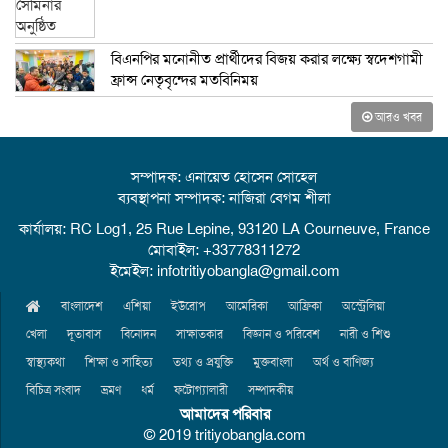
বিএনপির মনোনীত প্রার্থীদের বিজয় করার লক্ষ্যে স্বদেশগামী
ফ্রান্স নেতৃবৃন্দের মতবিনিময়
আরও খবর
সম্পাদক: এনায়েত হোসেন সোহেল
ব্যবস্থাপনা সম্পাদক: নাজিরা বেগম শীলা
কার্যালয়: RC Log1, 25 Rue Lepine, 93120 LA Courneuve, France
মোবাইল: +33778311272
ইমেইল: infotritiyobangla@gmail.com
বাংলাদেশ
এশিয়া
ইউরোপ
আমেরিকা
আফ্রিকা
অস্ট্রেলিয়া
খেলা
দূতাবাস
বিনোদন
সাক্ষাতকার
বিজ্ঞান ও পরিবেশ
নারী ও শিশু
স্বাস্থ্যকথা
শিক্ষা ও সাহিত্য
তথ্য ও প্রযুক্তি
মুক্তবাংলা
অর্থ ও বাণিজ্য
বিচিত্র সংবাদ
ভ্রমণ
ধর্ম
ফটোগ্যালারী
সম্পাদকীয়
আমাদের পরিবার
© 2019 tritiyobangla.com