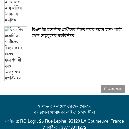
বিএনপির মনোনীত প্রার্থীদের বিজয় করার লক্ষ্যে স্বদেশগামী
ফ্রান্স নেতৃবৃন্দের মতবিনিময়
আরও খবর
সম্পাদক: এনায়েত হোসেন সোহেল
ব্যবস্থাপনা সম্পাদক: নাজিরা বেগম শীলা
কার্যালয়: RC Log1, 25 Rue Lepine, 93120 LA Courneuve, France
মোবাইল: +33778311272