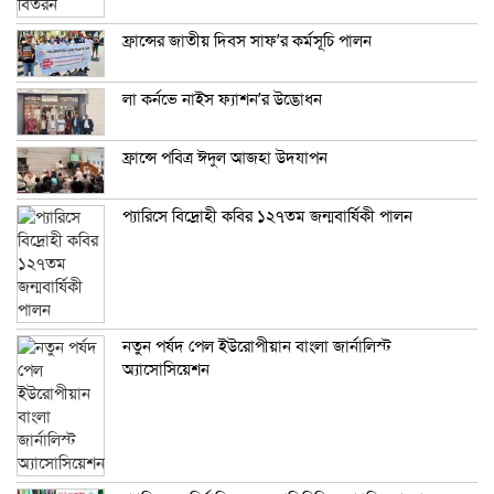
ফ্রান্সের জাতীয় দিবস সাফ’র কর্মসূচি পালন
লা কর্নভে নাইস ফ্যাশন’র উদ্ভোধন
ফ্রান্সে পবিত্র ঈদুল আজহা উদযাপন
প্যারিসে বিদ্রোহী কবির ১২৭তম জন্মবার্ষিকী পালন
নতুন পর্ষদ পেল ইউরোপীয়ান বাংলা জার্নালিস্ট
অ্যাসোসিয়েশন