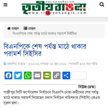
প্রচ্ছদ
প্রচ্ছদ
বিএনপিকে শেষ পর্যন্ত মাঠে থাকার পরামর্শ সিইসির
বিএনপিকে শেষ পর্যন্ত মাঠে থাকার
পরামর্শ সিইসির
প্রকাশিত হয়েছে : ৩:১০:০১,অপরাহ্ন ২৬ জুন ২০১৮ | সংবাদটি ৩০৩ বার পঠিত
Facebook
Twitter
WhatsApp
Email
PrintFriendly
Copy
Share
Link
নিউজ ডেস্ক::
গাজীপুর সিটি কর্পোরেশন নির্বাচনে বিএনপি নেতা-কর্মীদের শেষ পর্যন্ত
মাঠে থাকার পরামর্শ দিয়েছেন প্রধান নির্বাচন কমিশনার (সিইসি) কেএম
নূরুল হুদা।