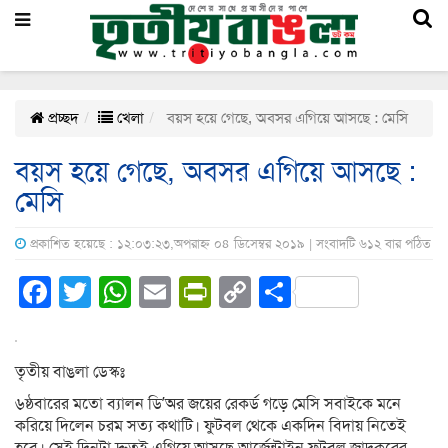
প্রচ্ছদ
খেলা
বয়স হয়ে গেছে, অবসর এগিয়ে আসছে : মেসি
বয়স হয়ে গেছে, অবসর এগিয়ে আসছে :
মেসি
প্রকাশিত হয়েছে : ১২:০৩:২৩,অপরাহ্ন ০৪ ডিসেম্বর ২০১৯ | সংবাদটি ৬১২ বার পঠিত
Facebook
Twitter
WhatsApp
Email
PrintFriendly
Copy
Share
Link
তৃতীয় বাঙলা ডেস্কঃ
৬ষ্ঠবারের মতো ব্যালন ডি’অর জয়ের রেকর্ড গড়ে মেসি সবাইকে মনে
করিয়ে দিলেন চরম সত্য কথাটি। ফুটবল থেকে একদিন বিদায় নিতেই