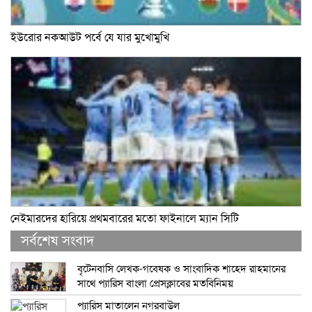
ইউরোর নকআউট পর্বে যে যার মুখোমুখি
নেইমারদের হারিয়ে প্রথমবারের মতো ফাইনালে ম্যান সিটি
সর্বশেষ সংবাদ
বৃটেনবাসি লেখক-গবেষক ও সাংবাদিক শাহেদ রাহমানের
সাথে প্যারিস বাংলা প্রেসক্লাবের মতবিনিময়
প্যারিস মাতালেন নগরবাউল