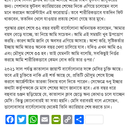
হবে। সেই দিনটা দ্রুতই এগিয়ে আসছে আর্জেন্টাইন ফুটবল জাদুকরের
জন্য। পেশাদার ফুটবল ক্যারিয়ারের শেষের দিকে এগিয়ে চলেছেন বলে
মনে করছেন আর্জেন্টাইন এই ফরোয়ার্ড। তবে শারীরিকভাবে যতদিন ফিট
থাকবেন, ততদিন খেলে যাওয়ার প্রত্যয় শোনা গেছে তার মুখে।
পুরস্কার গ্রহণ শেষে ৩২ বছর বয়সী বার্সেলোনা অধিনায়ক বলেছেন, ‘আমার
বয়স বেড়ে যাচ্ছে, তা নিয়ে আমি সচেতন। আমি এই সময়টা খুব উপভোগ
করছি। কারণ আমি জানি যে অবসর এগিয়ে আসছে। আশা করি, সৃষ্টিকর্তার
ইচ্ছায় আমি আরও অনেক বছর খেলা চালিয়ে যাব। যদিও এখন আমি ৩২
এবং মৌসুম শেষে ৩৩ হব। তাই যেমনটা আমি বলেছি, সবকিছুই নির্ভর
করছে আমি শারীরিকভাবে কেমন বোধ করি তার ওপর।’
২০২১ সাল পর্যন্ত কাতালান জায়ান্ট বার্সেলোনার সঙ্গে মেসির চুক্তি আছে।
তবে এই চুক্তিতে নাকি এই শর্ত আছে যে, প্রতিটি মৌসুম শেষে ইচ্ছে
করলে আর্জেন্টাইন তারকা বিদায় বলে দিতে পারেন। সেক্ষেত্রে শুধু ইচ্ছার
কথাটা কর্তৃপক্ষকে মে মাস শেষের আগে জানাতে হবে। এত বছর ধরে
বহুবার গুঞ্জন ছড়িয়েছে যে, কাতালান ক্লাব ছেড়ে অন্য কোথাও চলে যাচ্ছেন
মেসি। কিন্তু কোনোবারই তা সত্য হয়নি। মেসি বরাবরই বলে এসেছেন,
ভালোবাসার বার্সেলোনায় থেকেই তিনি ক্যারিয়ার শেষ করতে চান।
Facebook
Twitter
WhatsApp
Email
PrintFriendly
Copy
Share
Link