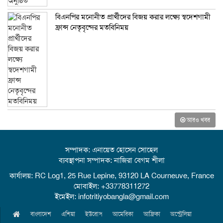
বিএনপির মনোনীত প্রার্থীদের বিজয় করার লক্ষ্যে স্বদেশগামী
ফ্রান্স নেতৃবৃন্দের মতবিনিময়
আরও খবর
সম্পাদক: এনায়েত হোসেন সোহেল
ব্যবস্থাপনা সম্পাদক: নাজিরা বেগম শীলা
কার্যালয়: RC Log1, 25 Rue Lepine, 93120 LA Courneuve, France
মোবাইল: +33778311272
ইমেইল: infotritiyobangla@gmail.com
বাংলাদেশ
এশিয়া
ইউরোপ
আমেরিকা
আফ্রিকা
অস্ট্রেলিয়া