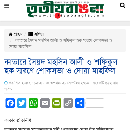
প্রচ্ছদ
এশিয়া
কাতারে সৈয়দ মহসিন আলী ও শফিকুল হক স্মরণে শোকসভা ও
দোয়া মাহফিল
কাতারে সৈয়দ মহসিন আলী ও শফিকুল
হক স্মরণে শোকসভা ও দোয়া মাহফিল
প্রকাশিত হয়েছে : ১২:২৬:৪০,অপরাহ্ন ২১ সেপ্টেম্বর ২০১৯ | সংবাদটি ৫৫২ বার
পঠিত
Facebook
Twitter
WhatsApp
Email
PrintFriendly
Copy
Share
Link
কাতার প্রতিনিধি
কাতারে সাবেক সমাজকল্যাণ মন্ত্রী গণমানুষের নেতা বীর মুক্তিযোদ্ধা