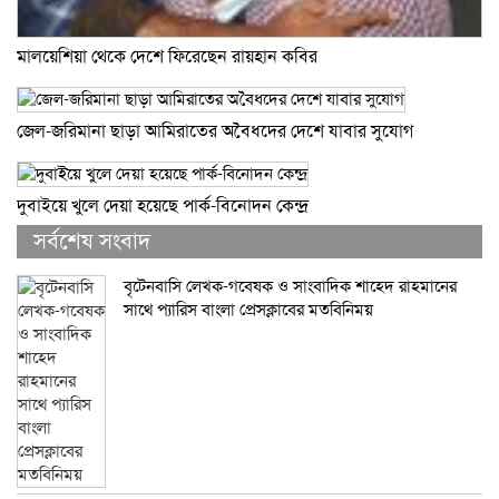
মালয়েশিয়া থেকে দেশে ফিরেছেন রায়হান কবির
জেল-জরিমানা ছাড়া আমিরাতের অবৈধদের দেশে যাবার সুযোগ
দুবাইয়ে খুলে দেয়া হয়েছে পার্ক-বিনোদন কেন্দ্র
সর্বশেষ সংবাদ
বৃটেনবাসি লেখক-গবেষক ও সাংবাদিক শাহেদ রাহমানের
সাথে প্যারিস বাংলা প্রেসক্লাবের মতবিনিময়