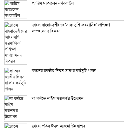
প্যারিস মাতালেন নগরবাউল
ফ্রান্সে বাংলাদেশীদের ‘সাফ সুশি ফরমাসিঁও’ প্রশিক্ষণ
সম্পন্ন,সনদ বিতরন
ফ্রান্সের জাতীয় দিবস সাফ’র কর্মসূচি পালন
লা কর্নভে নাইস ফ্যাশন’র উদ্ভোধন
ফ্রান্সে পবিত্র ঈদুল আজহা উদযাপন