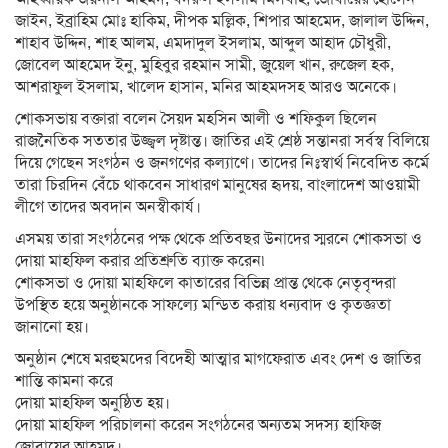
জাইন, ইব্রাহিম মোঃ হাকিম, দীপক মল্লিক, শিপার আহমেদ, জালাল উদ্দিন,
শাহাব উদ্দিন, শাহ আলম, এমদাদুল ইসলাম, আব্দুল আহাদ চৌধুরী,
জোবেল আহমেদ ইনু, মুহিবুর রহমান সামী, জুয়েল খান, রুজেল হক,
আশরাফুল ইসলাম, খালেদ হাসান, মনির আহমদসহ আরও অনেকে।
শোকসভায় বক্তারা বলেন সৈয়দ মহসিন আলী ও শফিকুল ছিলেন
রাজনৈতিক সততার উজ্জ্বল দৃষ্টান্ত। জাতির এই শ্রেষ্ঠ সন্তানরা সর্বস্ব বিলিয়ে
দিয়ে গেছেন সংগঠন ও জনগণের কল্যাণে। তাদের নিঃস্বার্থ নিবেদিত কর্মে
তারা চিরদিন বেঁচে থাকবেন সাধারণ মানুষের হৃদয়, বাংলাদেশ আওয়ামী
লীগে তাদের অবদান অনস্বীকার্য।
এসময় তারা সংগঠনের পক্ষ থেকে প্রতিবছর উনাদের স্মরনে শোকসভা ও
দোয়া মাহফিল করার প্রতিশ্রুতি ব্যাক্ত করেন৷
শোকসভা ও দোয়া মাহফিলে কাতারের বিভিন্ন প্রান্ত থেকে নেতৃবৃন্দরা
উপস্থিত হয়ে অনুষ্ঠানকে সাফল্যে মন্ডিত করায় ধন্যবাদ ও কৃতজ্ঞতা
জানানো হয়।
অনুষ্ঠান শেষে মরহুমদের বিদেহী আত্মার মাগফেরাত এবং দেশ ও জাতির
শান্তি কামনা করে
দোয়া মাহফিল অনুষ্ঠিত হয়।
দোয়া মাহফিল পরিচালনা করেন সংগঠনের অন্যতম সদস্য হাফিজ
জোবায়ের আহমদ।