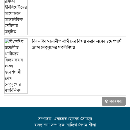
বিএনপির মনোনীত প্রার্থীদের বিজয় করার লক্ষ্যে স্বদেশগামী
ফ্রান্স নেতৃবৃন্দের মতবিনিময়
আরও খবর
সম্পাদক: এনায়েত হোসেন সোহেল
ব্যবস্থাপনা সম্পাদক: নাজিরা বেগম শীলা