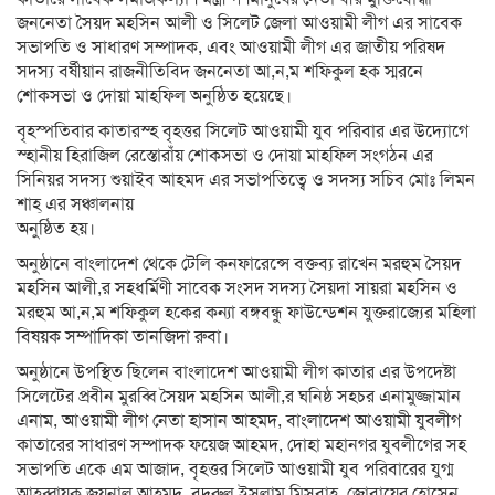
জননেতা সৈয়দ মহসিন আলী ও সিলেট জেলা আওয়ামী লীগ এর সাবেক
সভাপতি ও সাধারণ সম্পাদক, এবং আওয়ামী লীগ এর জাতীয় পরিষদ
সদস্য বর্ষীয়ান রাজনীতিবিদ জননেতা আ,ন,ম শফিকুল হক স্মরনে
শোকসভা ও দোয়া মাহফিল অনুষ্ঠিত হয়েছে।
বৃহস্পতিবার কাতারস্হ বৃহত্তর সিলেট আওয়ামী যুব পরিবার এর উদ্যোগে
স্হানীয় হিরাজিল রেস্তোরাঁয় শোকসভা ও দোয়া মাহফিল সংগঠন এর
সিনিয়র সদস্য শুয়াইব আহমদ এর সভাপতিত্বে ও সদস্য সচিব মোঃ লিমন
শাহ্ এর সঞ্চালনায়
অনুষ্ঠিত হয়।
অনুষ্ঠানে বাংলাদেশ থেকে টেলি কনফারেন্সে বক্তব্য রাখেন মরহুম সৈয়দ
মহসিন আলী,র সহধর্মিণী সাবেক সংসদ সদস্য সৈয়দা সায়রা মহসিন ও
মরহুম আ,ন,ম শফিকুল হকের কন্যা বঙ্গবন্ধু ফাউন্ডেশন যুক্তরাজ্যের মহিলা
বিষয়ক সম্পাদিকা তানজিদা রুবা।
অনুষ্ঠানে উপস্থিত ছিলেন বাংলাদেশ আওয়ামী লীগ কাতার এর উপদেষ্টা
সিলেটের প্রবীন মুরব্বি সৈয়দ মহসিন আলী,র ঘনিষ্ঠ সহচর এনামুজ্জামান
এনাম, আওয়ামী লীগ নেতা হাসান আহমদ, বাংলাদেশ আওয়ামী যুবলীগ
কাতারের সাধারণ সম্পাদক ফয়েজ আহমদ, দোহা মহানগর যুবলীগের সহ
সভাপতি একে এম আজাদ, বৃহত্তর সিলেট আওয়ামী যুব পরিবারের যুগ্ম
আহব্বায়ক জয়নাল আহমদ, বদরুল ইসলাম মিসবাহ, জোবায়ের হোসেন