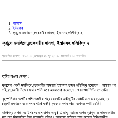
প্রচ্ছদ
ইউরোপ
ফ্রান্সে মসজিদে বন্দুকধারীর হামলা, ইমামসহ গুলিবিদ্ধ ২
ফ্রান্সে মসজিদে বন্দুকধারীর হামলা, ইমামসহ গুলিবিদ্ধ ২
প্রকাশিত হয়েছে : ৪:০৪:০৬,অপরাহ্ন ২৯ জুন ২০১৯ | সংবাদটি ৮৯০ বার পঠিত
তৃতীয় বাঙলা ডেস্ক :
ফ্রান্সের একটি মসজিদে বন্দুকধারীর হামলায় ইমামসহ দুজন গুলিবিদ্ধ হয়েছেন। হামলার পর
ওই বন্দুকধারী নিজের মাথায় গুলি করে আত্মহত্যা করেছেন। খবর ওয়াশিংটন পোস্টের।
বৃহস্পতিবার দেশটির পশ্চিমাঞ্চলীয় শহর ব্রেস্টের আটলান্টিক কোস্ট এলাকার সুন্নাহ দ্য
ব্রেস্ট মসজিদে এ হামলার ঘটনা ঘটে। বন্দুক হামলার কারণ এখনও স্পষ্ট হয়নি।
গুলিবিদ্ধ মসজিদের ইমামের নাম রশিদ আবু। এ ছাড়া আহত অপর ব্যক্তি ও হামলাকারীর
ব্যাপারে বিস্তারিত কিছু জানায়নি পুলিশ। আহতরা বর্তমানে হাসপাতালে চিকিৎসাধীন।