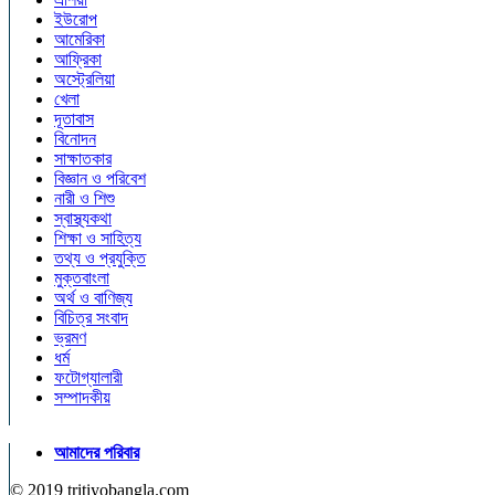
ইউরোপ
আমেরিকা
আফ্রিকা
অস্ট্রেলিয়া
খেলা
দূতাবাস
বিনোদন
সাক্ষাতকার
বিজ্ঞান ও পরিবেশ
নারী ও শিশু
স্বাস্থ্যকথা
শিক্ষা ও সাহিত্য
তথ্য ও প্রযুক্তি
মুক্তবাংলা
অর্থ ও বাণিজ্য
বিচিত্র সংবাদ
ভ্রমণ
ধর্ম
ফটোগ্যালারী
সম্পাদকীয়
আমাদের পরিবার
© 2019 tritiyobangla.com