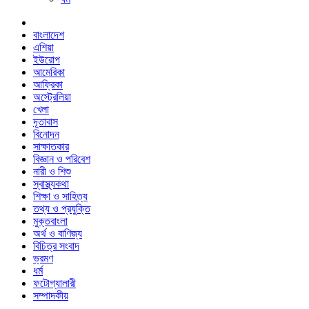
বাংলাদেশ
এশিয়া
ইউরোপ
আমেরিকা
আফ্রিকা
অস্ট্রেলিয়া
খেলা
দূতাবাস
বিনোদন
সাক্ষাতকার
বিজ্ঞান ও পরিবেশ
নারী ও শিশু
স্বাস্থ্যকথা
শিক্ষা ও সাহিত্য
তথ্য ও প্রযুক্তি
মুক্তবাংলা
অর্থ ও বাণিজ্য
বিচিত্র সংবাদ
ভ্রমণ
ধর্ম
ফটোগ্যালারী
সম্পাদকীয়