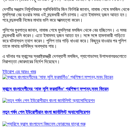
দেশটির সন্ত্রাস নির্মূলবিষয়ক প্রসিকিউটর জিন ফিলিপ্পি জানান, নামাজ শেষে মসজিদ থেকে
মুসল্লিরা বের হওয়ার সময় ওই বন্দুকধারী গুলি চালায়। এতে ইমামসহ দুজন আহত হন।
পরে বন্দুকধারী নিজের মাথায় গুলি করে আত্মহত্যা করেন।
পুলিশের মুখপাত্র জানান, নামাজ শেষে মুসল্লিরা মসজিদ থেকে বের হচ্ছিলেন। এ সময়
বন্দুকধারী গুলি করেন। এতে ইমামসহ দুজন আহত হন। সঙ্গে সঙ্গে হামলাকারী গাড়িতে
করে ঘটনাস্থল ত্যাগ করেন। পুলিশ তার গাড়ি ধাওয়া করে। কিছুদূর যাওয়ার পর পুলিশ
তাকে মাথায় গুলিবিদ্ধ অবস্থায় পায়।
এ ঘটনার পর ফ্রান্সের স্বরাষ্ট্রমন্ত্রী দেশব্যাপী মসজিদ, প্যাগোডাসহ উপাসনালয়গুলোতে
নিরাপত্তা জোরদারের নির্দেশ দিয়েছেন।
ইউরোপ এর আরও খবর
ফ্রান্সে বাংলাদেশীদের ‘সাফ সুশি ফরমাসিঁও’ প্রশিক্ষণ সম্পন্ন,সনদ বিতরন
নতুন পর্ষদ পেল ইউরোপীয়ান বাংলা জার্নালিস্ট অ্যাসোসিয়েশন