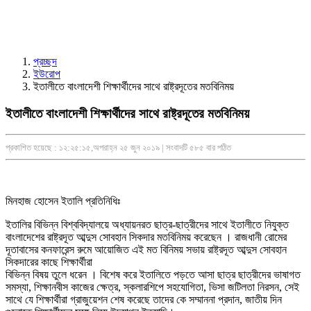
প্রচ্ছদ
ইউরোপ
ইতালীতে বাংলাদেশী শিক্ষার্থীদের সাথে রাষ্ট্রদূতের মতবিনিময়
ইতালীতে বাংলাদেশী শিক্ষার্থীদের সাথে রাষ্ট্রদূতের মতবিনিময়
প্রকাশিত হয়েছে : ১২:২৫:১৫,অপরাহ্ন ২৫ জুন ২০১৯ | সংবাদটি ৫৮৫ বার পঠিত
মিনহাজ হোসেন ইতালি প্রতিনিধিঃ
ইতালির বিভিন্ন বিশ্ববিদ্যালয়ে অধ্যায়নরত ছাত্র-ছাত্রীদের সাথে ইতালীতে নিযুক্ত
বাংলাদেশের রাষ্ট্রদূত আব্দুস সোবহান সিকদার মতবিনিময় করেছেন । রাজধানী রোমের
দূতাবাসের কনফারেন্স রুমে আয়োজিত এই মত বিনিময় সভায় রাষ্ট্রদূত আব্দুস সোবহান
সিকদারের কাছে শিক্ষার্থীরা
বিভিন্ন বিষয় তুলে ধরেন । বিশেষ করে ইতালিতে পড়তে আসা ছাত্র ছাত্রীদের ভাষাগত
সমস্যা, শিক্ষানবীস কাজের ক্ষেত্র, স্কলারশিপে সহযোগিতা, ভিসা জটিলতা নিরসন, সেই
সাথে যে শিক্ষার্থীরা গ্রাজুয়েশন শেষ করেছে তাদের কে সম্মাননা প্রদান, জাতীয় দিন