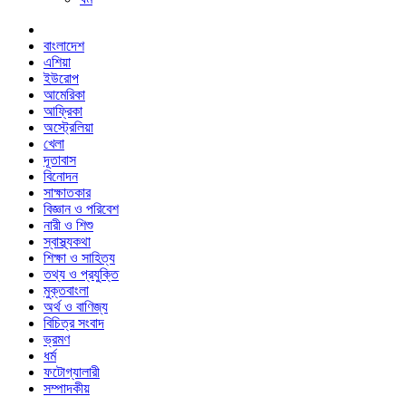
বাংলাদেশ
এশিয়া
ইউরোপ
আমেরিকা
আফ্রিকা
অস্ট্রেলিয়া
খেলা
দূতাবাস
বিনোদন
সাক্ষাতকার
বিজ্ঞান ও পরিবেশ
নারী ও শিশু
স্বাস্থ্যকথা
শিক্ষা ও সাহিত্য
তথ্য ও প্রযুক্তি
মুক্তবাংলা
অর্থ ও বাণিজ্য
বিচিত্র সংবাদ
ভ্রমণ
ধর্ম
ফটোগ্যালারী
সম্পাদকীয়