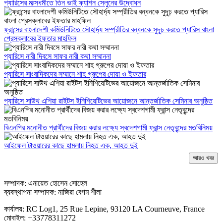
প্যারিসের মাক্সধমীতে তিন ভাই ফ্যাশন সেলুনের উদ্বোধন
ফ্রান্সের বাংলাদেশী কমিউনিটিতে সৌহার্দ্য সম্প্রীতির বন্ধনকে সুদূঢ় করতে প্যারিস বাংলা
প্রেসক্লাবের ইফতার মাহফিল
প্যারিসে নারী দিবসে সাফর নারী কথা সম্মাননা
প্যারিসে সাংবাদিকদের সম্মানে শাহ গ্রুপের দোয়া ও ইফতার
প্যারিসে সাউথ এশিয়া রাইটস ইনিশিয়েটিভের আয়োজনে আন্তর্জাতিক সেমিনার অনুষ্ঠিত
বিএনপির মনোনীত প্রার্থীদের বিজয় করার লক্ষ্যে স্বদেশগামী ফ্রান্স নেতৃবৃন্দের মতবিনিময়
আইফেল টাওয়ারের কাছে হামলায় নিহত এক, আহত দুই
আরও খবর
সম্পাদক: এনায়েত হোসেন সোহেল
ব্যবস্থাপনা সম্পাদক: নাজিরা বেগম শীলা
কার্যালয়: RC Log1, 25 Rue Lepine, 93120 LA Courneuve, France
মোবাইল: +33778311272