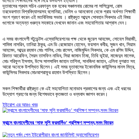
গুলোতে শিক্ষার্থীদের সঙ্গে নিয়ে উদযাপন ইত্যাদি।
দূতাবাসের প্রথম সচিব এরফানুল হক হকের সঞ্চালনায় রোমের লা সাপিয়েন্সা, রোম
তরভেরগাতা বিশ্ববিদ্যালয়সহ বলোনিয়া, ভেনিস ও আনকোনা থেকে প্রায় অর্ধশত শিক্ষার্থী
অংশ গ্রহণ করেন এই মতবিনিময় সভায় । রাষ্ট্রদূত আব্দুস সোবহান সিকদার এই বিষয়
গুলোকে অত্যন্ত গুরুত্ব সহকারে দেখবেন জানান এবং সহযোগিতায় আশ্বাস দেন।
এ সময় বাংলাদেশী স্টুডেন্টস এস্যোসিয়েশনের পক্ষ থেকে জুয়েল আহমেদ, সোহেল মিয়াজী,
শামিমা নাসরিন, তানিয়া ঠাকুর, এম ডি রেজোয়ান হোসেন, ফয়সাল কবীর, সুজন খান, সিয়াম
আহমেদ, আব্দুর রহমান মোঃ গালিব, মোঃ রাসেল, নাজিমুদ্দিন সিকদার, কে এম রশিদ উদ্দিন,
রিফাত আরেফিন, সৈয়দ তাসফিন নাভিব, সিয়া জামান তিষা, তিথি ভূইয়া, মাজেদুদ মালেক,
মোঃ শরিফুল ইসলাম, উম্মে সালসাবিল জাহান তাশিনা, সানজিদা জাহান, এলিনা নুশরাত সহ
আরো অনেকে উপস্থিত ছিলেন। এই সময় দূতাবাসের ইকোনমিক কাউন্সিলর মানস মিত্র,
কাউন্সিলর সিকদার মোঃআশরাফুর রহমান উপস্থিত ছিলেন।
সকল শিক্ষার্থীরা রাষ্ট্রদূত কে এই সহযোগিতা মনোভাব প্রকাশের জন্য এবং এই ধরনের
উদ্যোগ গ্রহণের জন্য বিশেষভাবে কৃতজ্ঞতা ও ধন্যবাদ জ্ঞাপন করেন।
ইউরোপ এর আরও খবর
ফ্রান্সে বাংলাদেশীদের ‘সাফ সুশি ফরমাসিঁও’ প্রশিক্ষণ সম্পন্ন,সনদ বিতরন