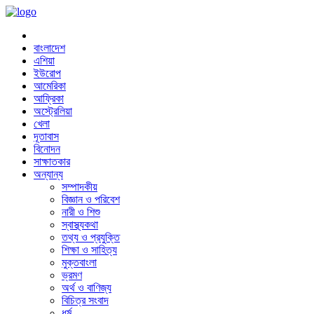
বাংলাদেশ
এশিয়া
ইউরোপ
আমেরিকা
আফ্রিকা
অস্ট্রেলিয়া
খেলা
দূতাবাস
বিনোদন
সাক্ষাতকার
অন্যান্য
সম্পাদকীয়
বিজ্ঞান ও পরিবেশ
নারী ও শিশু
স্বাস্থ্যকথা
তথ্য ও প্রযুক্তি
শিক্ষা ও সাহিত্য
মুক্তবাংলা
ভ্রমণ
অর্থ ও বাণিজ্য
বিচিত্র সংবাদ
ধর্ম