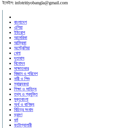
ইমেইল: infotritiyobangla@gmail.com
বাংলাদেশ
এশিয়া
ইউরোপ
আমেরিকা
আফ্রিকা
অস্ট্রেলিয়া
খেলা
দূতাবাস
বিনোদন
সাক্ষাতকার
বিজ্ঞান ও পরিবেশ
নারী ও শিশু
স্বাস্থ্যকথা
শিক্ষা ও সাহিত্য
তথ্য ও প্রযুক্তি
মুক্তবাংলা
অর্থ ও বাণিজ্য
বিচিত্র সংবাদ
ভ্রমণ
ধর্ম
ফটোগ্যালারী