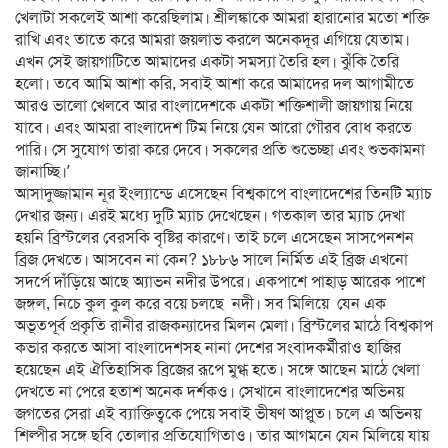
খেলাটা সকলেই আশা করেছিলাম। শ্রীলঙ্কাকে আমরা হারানোর মতো শক্তি
রাখি এবং তাতে করে আমরা জয়লাভ করলে অনেকদূর এগিয়ে যেতাম।
এখন সেই জায়গাটিতে আমাদের একটা সমস্যা তৈরি হল। ঝুঁকি তৈরি
হলো। তবে আমি আশা করি, সবাই আশা করে আমাদের দল আগামীতে
আরও ভালো খেলবে আর বাংলাদেশকে একটা শক্তিশালী জায়গায় নিয়ে
যাবে। এবং আমরা বাংলাদেশ টিম নিয়ে যেন আরো গৌরব বোধ করতে
পারি। সে সুযোগ তারা করে দেবে। সকলের প্রতি শুভেচ্ছা এবং শুভকামনা
জানাচ্ছি।’
আসাদুজ্জামান নূর ইংল্যান্ডে এসেছেন বিশ্বকাপে বাংলাদেশের তিনটি ম্যাচ
দেখার জন্য। এরই মধ্যে দুটি ম্যাচ দেখেছেন। গতকাল তার ম্যাচ দেখা
হয়নি ব্রিস্টলের বেরসকি বৃষ্টির কারণে। তাই চলে এসেছেন সাসপেনশন
ব্রিজ দেখতে। আসবেন না কেন? ১৮৮৬ সালে নির্মিত এই ব্রিজ এখনো
সদর্পে দাঁড়িয়ে আছে অ্যাভন নদীর উপরে। একপাশে পাহাড় আরেক পাশে
জঙ্গল, নিচে কুল কুল করে বয়ে চলছে নদী। সব মিলিয়ে যেন এক
অভূতপূর্ব প্রকৃতি রানীর রাজকন্যাদের মিলন মেলা। ব্রিস্টলের মাঠে বিশ্বকাপ
কভার করতে আসা বাংলাদেশসহ নানা দেশের সংবাদকর্মীরাও হাজির
হয়েছেন এই ঐতিহাসিক ব্রিজের রূপে মুগ্ধ হতে। সঙ্গে আছেন মাঠে খেলা
দেখতে না পেরে হতাশ অনেক দর্শকও। সেখানে বাংলাদেশের অভিনয়
জগতের সেরা এই ব্যাক্তিত্বকে পেয়ে সবাই ভীষণ আপ্লুত। চলে এ অভিনয়
শিল্পীর সঙ্গে ছবি তোলার প্রতিযোগিতাও। তার আগমনে যেন মিলিয়ে যায়