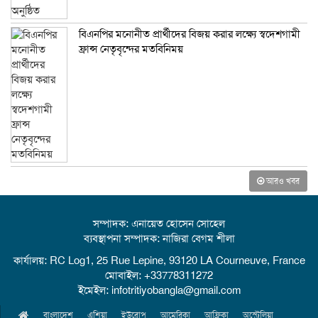
বিএনপির মনোনীত প্রার্থীদের বিজয় করার লক্ষ্যে স্বদেশগামী
ফ্রান্স নেতৃবৃন্দের মতবিনিময়
আরও খবর
সম্পাদক: এনায়েত হোসেন সোহেল
ব্যবস্থাপনা সম্পাদক: নাজিরা বেগম শীলা
কার্যালয়: RC Log1, 25 Rue Lepine, 93120 LA Courneuve, France
মোবাইল: +33778311272
ইমেইল: infotritiyobangla@gmail.com
বাংলাদেশ
এশিয়া
ইউরোপ
আমেরিকা
আফ্রিকা
অস্ট্রেলিয়া