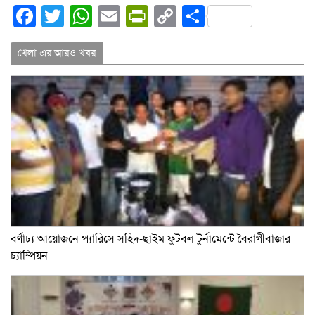
Facebook
Twitter
WhatsApp
Email
PrintFriendly
Copy
Share
Link
খেলা এর আরও খবর
বর্ণাঢ্য আয়োজনে প্যারিসে সহিদ-ছাইম ফুটবল টুর্নামেন্টে বৈরাগীবাজার
চ্যাম্পিয়ন