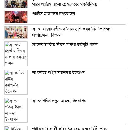
সাথে প্যারিস বাংলা প্রেসক্লাবের মতবিনিময়
প্যারিস মাতালেন নগরবাউল
ফ্রান্সে বাংলাদেশীদের ‘সাফ সুশি ফরমাসিঁও’ প্রশিক্ষণ
সম্পন্ন,সনদ বিতরন
ফ্রান্সের জাতীয় দিবস সাফ’র কর্মসূচি পালন
লা কর্নভে নাইস ফ্যাশন’র উদ্ভোধন
ফ্রান্সে পবিত্র ঈদুল আজহা উদযাপন
প্যারিসে বিদ্রোহী কবির ১২৭তম জন্মবার্ষিকী পালন