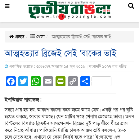
প্রচ্ছদ
খেলা
আত্মহত্যার ব্রিজেই সেই ‘বাকের ভাই
আত্মহত্যার ব্রিজেই সেই ‘বাকের ভাই
প্রকাশিত হয়েছে : ৩:২৬:২৭,অপরাহ্ন ১৫ জুন ২০১৯ | সংবাদটি ১০২৭ বার পঠিত
Facebook
Twitter
WhatsApp
Email
PrintFriendly
Copy
Share
Link
ইশতিয়াক পারভেজ :
সন্ধ্যা প্রায় হয় হয়, আকাশ কালো করে জমে আছে মেঘ। একটু পর পর বৃষ্টি
হয়েও ঝরছে, আবার থামছে। যেন মাটির সঙ্গে খেলায় মেতেছে তারা। তখন
ব্রিস্টলের বিখ্যাত ক্লিফটন সাসপেনশন ব্রিজের দুই পাড় ধীরে ধীরে গ্রাস
করে নিচ্ছে আঁধার। পাকিস্তানি ট্যাক্সি চালক আজম ভাই বললেন, ‘দ্রুত
চলে যেতে হবে, এখানে যে কোন কিছুই হতে পারে!’ ইংল্যান্ডে এত