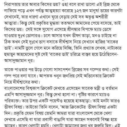
নিরাপত্তায় তার আবার কিসের ভয়? ওহ! বলে রাখা ভালো এই ব্রিজ থেকে
লাফিয়ে পড়ে এখন পর্যন্ত আত্মহত্যা করেছে ১২৭ জন মানুষ! ভয়ের কারণটা
সেখানেই, তার ধারণা এখানে ঘুরে বেড়ায় সেই সব অতৃপ্ত অশরীরী
আত্মারা। কিন্তু সেই প্রকৃতির মুগ্ধতা ততক্ষণে আমাদের পেয়ে বসেছে, তাই
কিসের ভয়। সেই সঙ্গে সুযোগ এসেছে শ্রীলঙ্কার বিপক্ষে ম্যাচ ভেসে
যাওয়ার দুঃখ ভোলারও। চলে আসার যখন ভীষণ তাড়া, মনও চাইছে না
ঠিক তখন সেই দুঃখে ভাগ বসাতে দীর্ঘশ্বাস নিয়ে সেখানে হাজির ‘বাকের
ভাই’। নামটি ভুলে গেলে মনে করিয়ে দিচ্ছি, তিনি প্রখ্যাত লেখক, নাট্যকার
হুমায়ুন আহমেদের সৃষ্ট সেই ‘বাকের ভাই’ চরিত্রে বাস্তব হয়ে উঠেছিলেন-
আসাদুজ্জামান নূর।
তাকে পাওয়ার পর উড়ে গেলো সাসপেশন ব্রিজের সব গল্পের কথা। সেই
গল্প পরে বলা যাবে। আপতত শুনুন জনপ্রিয় সেই অভিনেতার ক্রিকেট
নিয়ে দীর্ঘশ্বাসের কথা।
বাংলাদেশের বিশ্বকাপ ক্রিকেট দেখতে এসেছেন সাবেক মন্ত্রী ও বর্তমান
এমপি আসাদুজ্জমান নূর। কিন্তু দেখা হলো না। বৃষ্টির কারণে ম্যাচও
পরিত্যক্ত। তার উপর একটি পয়েন্টও হয়েছে হাতছাড়া। তাই মনটা তারও
ভীষণ বিষণ্ন। তাইতো তিনি বলেন, ‘আজ ক্রিকেটের ভীষণ বিষণ্ন একটা
দিন। প্রকৃতি যেমন বিষণ্ন তেমনি আমরা যারা বাংলাদেশ থেকে খেলা
দেখতে এসেছি বা যারা প্রবাসী বাঙালি যারা আছেন সকলেই বিষন্ন হয়ে
আছেন। কারণ খেলাটা হয়নি। খেলাটা আমাদের জন্য খুব জরুরি ছিল। এই