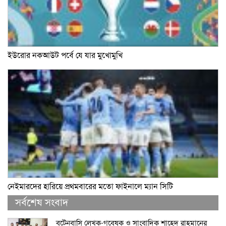
ইউরোর নকআউট পর্বে যে যার মুখোমুখি
নেইমারদের হারিয়ে প্রথমবারের মতো ফাইনালে ম্যান সিটি
সর্বশেষ সংবাদ
বৃটেনবাসি লেখক-গবেষক ও সাংবাদিক শাহেদ রাহমানের