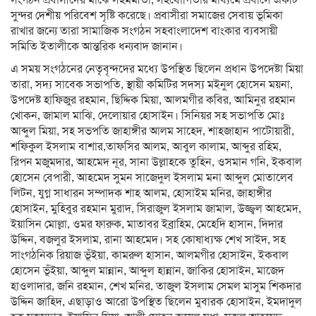
সংগঠন প্রবাসীদের মাঝে সহমর্মীতা, সহযোগিতার মাধ্যমে প্রবাসে একটি
সুন্দর দেশীয় পরিবেশ সৃষ্টি করেছে। প্রবাসীরা সমাজের সেবায় ভূমিকা
রাখার জন্যে তারা সামাজিক সংগঠন সহবাংলাদেশ বাংকার ব্যবসায়ী
সমিতি ইতালীকে আন্তরিক ধন্যবাদ জানান।
এ সময় সংগঠনের নেতৃবৃন্দদের মধ্যে উপস্থিত ছিলেন প্রধান উপদেষ্টা মিয়া
তারা, সদ্য সাবেক সভাপতি, স্থায়ী কমিটির সদস্য মইনুল হোসেন ময়না,
উপদেষ্ট হাফিজুর রহমান, ছিদ্দিক মিয়া, আলমগীর কবির, আমিনুর রহমান
খোকন, জামাল মাঝি, দেলোয়ার হোসাইন। সিনিয়র সহ সভাপতি মোঃ
আব্দুল মিয়া, সহ সভপতি জাহাঙ্গীর আলম সাহেদ, শাহজাহান পাটোয়ারী,
শফিকুল ইসলাম বাশার,তাফসির আলম, আবুল কালাম, আব্দুর রহিম,
রিপন মজুমদার, আহমেদ নূর, সানা উল্লাহকে তুহিন, ওসমান গনি, ইকবাল
হোসেন বেপারী, আহমেদ সুমন সাজেদুল ইসলাম মনা আব্দুল মোতালেব
লিটন, যুগ্ন সাধারন সম্পাদক শাহ আলম, হোসাইম মনির, জাহাঙ্গীর
হোসাইন, মুহিবুর রহমান মুরাদ, সিরাজুল ইসলাম জামাল, উজ্জ্বল আহমেদ,
ইয়াসিন মোল্লা, ওমর ফারুক, মাতাবর ইব্রাহিম, মেহেদি হাসান, দিদার
উদ্দিন, বজলুর ইসলাম, রানা আহমেদ। সহ কোষাধ্যক্ষ শেখ সাইদ, সহ
সাংগঠনিক রিয়াজ ভূঁইয়া, কামরুল হাসান, আলমগীর হোসাইন, ইকবাল
হোসেন ভূঁইয়া, আব্দুল মান্নান, আব্দুল হান্নান, জাকির হোসাইন, মাজেদ
হাওলাদার, জনি রহমান, শেখ মনির, তাজুল ইসলাম সেমল মাসুম শিকদার
উদ্দিন জাহিদ, এছাড়াও আরো উপস্থিত ছিলেন মুবারক হোসাইন, ইমদাদুল