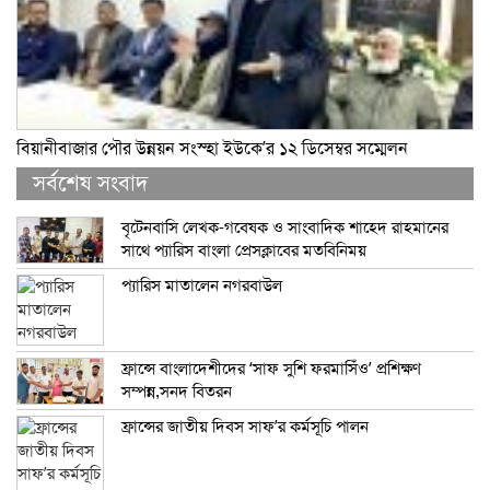
বিয়ানীবাজার পৌর উন্নয়ন সংস্হা ইউকে’র ১২ ডিসেম্বর সম্মেলন
সর্বশেষ সংবাদ
বৃটেনবাসি লেখক-গবেষক ও সাংবাদিক শাহেদ রাহমানের
সাথে প্যারিস বাংলা প্রেসক্লাবের মতবিনিময়
প্যারিস মাতালেন নগরবাউল
ফ্রান্সে বাংলাদেশীদের ‘সাফ সুশি ফরমাসিঁও’ প্রশিক্ষণ
সম্পন্ন,সনদ বিতরন
ফ্রান্সের জাতীয় দিবস সাফ’র কর্মসূচি পালন