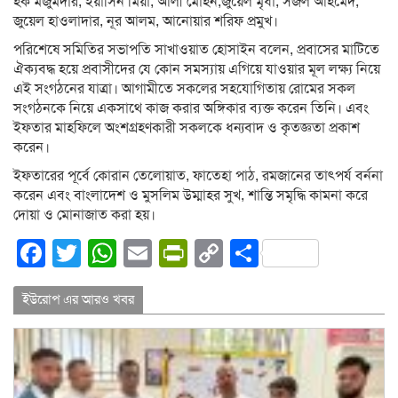
হক মজুমদার, ইয়াসিন মিয়া, আলী মোহন,জুয়েল মৃধা, সজল আহমেদ,
জুয়েল হাওলাদার, নূর আলম, আনোয়ার শরিফ প্রমুখ।
পরিশেষে সমিতির সভাপতি সাখাওয়াত হোসাইন বলেন, প্রবাসের মাটিতে
ঐক্যবদ্ধ হয়ে প্রবাসীদের যে কোন সমস্যায় এগিয়ে যাওয়ার মূল লক্ষ্য নিয়ে
এই সংগঠনের যাত্রা। আগামীতে সকলের সহযোগিতায় রোমের সকল
সংগঠনকে নিয়ে একসাথে কাজ করার অঙ্গিকার ব্যক্ত করেন তিনি। এবং
ইফতার মাহফিলে অংশগ্রহণকারী সকলকে ধন্যবাদ ও কৃতজ্ঞতা প্রকাশ
করেন।
ইফতারের পূর্বে কোরান তেলোয়াত, ফাতেহা পাঠ, রমজানের তাৎপর্য বর্ননা
করেন এবং বাংলাদেশ ও মুসলিম উম্মাহর সুখ, শান্তি সমৃদ্ধি কামনা করে
দোয়া ও মোনাজাত করা হয়।
Facebook
Twitter
WhatsApp
Email
PrintFriendly
Copy
Share
Link
ইউরোপ এর আরও খবর