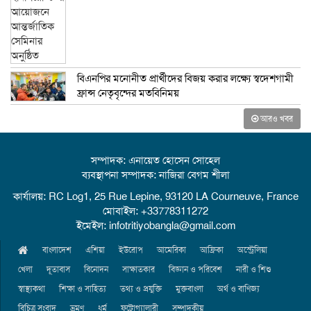
বিএনপির মনোনীত প্রার্থীদের বিজয় করার লক্ষ্যে স্বদেশগামী
ফ্রান্স নেতৃবৃন্দের মতবিনিময়
আরও খবর
সম্পাদক: এনায়েত হোসেন সোহেল
ব্যবস্থাপনা সম্পাদক: নাজিরা বেগম শীলা
কার্যালয়: RC Log1, 25 Rue Lepine, 93120 LA Courneuve, France
মোবাইল: +33778311272
ইমেইল: infotritiyobangla@gmail.com
বাংলাদেশ
এশিয়া
ইউরোপ
আমেরিকা
আফ্রিকা
অস্ট্রেলিয়া
খেলা
দূতাবাস
বিনোদন
সাক্ষাতকার
বিজ্ঞান ও পরিবেশ
নারী ও শিশু
স্বাস্থ্যকথা
শিক্ষা ও সাহিত্য
তথ্য ও প্রযুক্তি
মুক্তবাংলা
অর্থ ও বাণিজ্য
বিচিত্র সংবাদ
ভ্রমণ
ধর্ম
ফটোগ্যালারী
সম্পাদকীয়