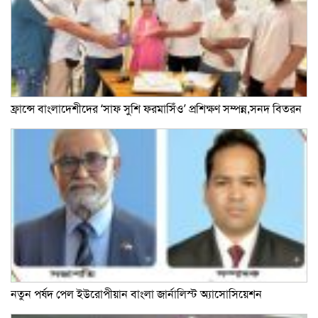
ফ্রান্সে বাংলাদেশীদের ‘সাফ সুশি ফরমাসিঁও’ প্রশিক্ষণ সম্পন্ন,সনদ বিতরন
নতুন পর্ষদ পেল ইউরোপীয়ান বাংলা জার্নালিস্ট অ্যাসোসিয়েশন