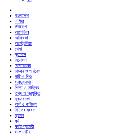
বাংলাদেশ
এশিয়া
ইউরোপ
আমেরিকা
আফ্রিকা
অস্ট্রেলিয়া
খেলা
দূতাবাস
বিনোদন
সাক্ষাতকার
বিজ্ঞান ও পরিবেশ
নারী ও শিশু
স্বাস্থ্যকথা
শিক্ষা ও সাহিত্য
তথ্য ও প্রযুক্তি
মুক্তবাংলা
অর্থ ও বাণিজ্য
বিচিত্র সংবাদ
ভ্রমণ
ধর্ম
ফটোগ্যালারী
সম্পাদকীয়