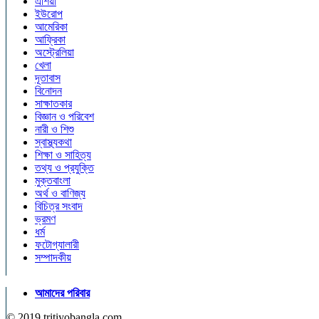
এশিয়া
ইউরোপ
আমেরিকা
আফ্রিকা
অস্ট্রেলিয়া
খেলা
দূতাবাস
বিনোদন
সাক্ষাতকার
বিজ্ঞান ও পরিবেশ
নারী ও শিশু
স্বাস্থ্যকথা
শিক্ষা ও সাহিত্য
তথ্য ও প্রযুক্তি
মুক্তবাংলা
অর্থ ও বাণিজ্য
বিচিত্র সংবাদ
ভ্রমণ
ধর্ম
ফটোগ্যালারী
সম্পাদকীয়
আমাদের পরিবার
© 2019 tritiyobangla.com