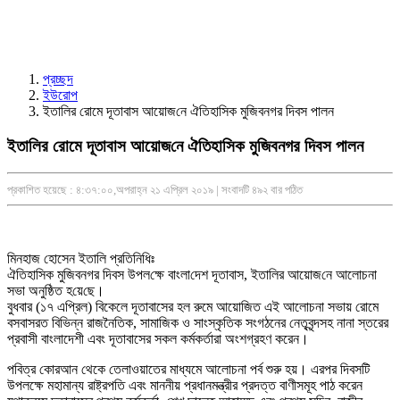
প্রচ্ছদ
ইউরোপ
ইতা‌লির রোমে দূতাবাস আয়োজ‌নে ঐতিহাসিক মুজিবনগর দিবস পালন
ইতা‌লির রোমে দূতাবাস আয়োজ‌নে ঐতিহাসিক মুজিবনগর দিবস পালন
প্রকাশিত হয়েছে : ৪:৩৭:০০,অপরাহ্ন ২১ এপ্রিল ২০১৯ | সংবাদটি ৪৯২ বার পঠিত
মিনহাজ হোসেন ইতালি প্রতিনিধিঃ
ঐ‌তিহা‌সিক মু‌জিবনগর দিবস উপল‌ক্ষে বাংলা‌দেশ দূতাবাস, ইতা‌লির আয়োজ‌নে আলোচনা
সভা অনু‌ষ্ঠিত হ‌য়ে‌ছে।
বুধবার (১৭ এপ্রিল) বিকেলে দূতাবাসের হল রুমে আয়োজিত এই আলোচনা সভায় রোমে
বসবাসরত বিভিন্ন রাজনৈতিক, সামাজিক ও সাংস্কৃতিক সংগঠনের নেতৃবৃন্দসহ নানা স্তরের
প্রবাসী বাংলাদেশী এবং দূতাবাসের সকল কর্মকর্তারা অংশগ্রহণ করেন।
পবিত্র কোরআন থেকে তেলাওয়াতের মাধ্যমে আলোচনা পর্ব শুরু হয়। এরপর দিবসটি
উপলক্ষে মহামান্য রাষ্ট্রপতি এবং মাননীয় প্রধানমন্ত্রীর প্রদত্ত বাণীসমূহ পাঠ করেন