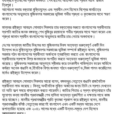
যথাক্রমে দূতাবাসের প্রথম কর্মকর্তা শেখ ছালেহ আহাম্মদ এবং প্রথম সচিব রাজীব
ত্রিপুরা।
আলোচনা সভায় বক্তারা মুক্তিযুদ্ধে এবং স্বাধীন দেশ হিসেবে বিশ্বের মানচিত্রে
বাংলাদেশের অভ্যুদয়ে মুজিবনগর সরকারের ভূমিকা গভীর শ্রদ্ধা ও কৃতজ্ঞতার সাথে স্মরণ
করেন।
মান্যবর রাষ্ট্রদূত আবদুস সোবহান সিকদার তার বক্তব্যের শুরুতে বাংলাদেশের স্বাধীনতার
স্থপতি জাতির জনক বঙ্গবন্ধু শেখ মুজিবুর রহমানকে গভীর শ্রদ্ধার সাথে স্মরণ করেন এবং
শ্রদ্ধা জানান স্বাধীন বাংলাদেশের অভ্যুদয়ে জাতীয় চার নেতার অবদানকে।
দে‌শের অন্যান্য জাতীয় দিব‌সের মত মু‌জিবনগর দিবস অত্যন্ত গুরুত্বপূর্ণ এক‌টি দিন
উল্লেখ ক‌রে মুক্তিযুদ্ধে মুজিবনগর সরকারের ভূমিকা সম্পর্কে রাষ্ট্রদূত বলেন, মুজিবনগর
সরকার গঠন বাংলাদেশের স্বাধীনতা অর্জনকে ত্বরান্বিত করতে এবং বাংলাদেশের
স্বাধীনতার স্বপক্ষে বিশ্ব জনমতকে সংগঠিত করতে অত্যন্ত গুরুত্বপূর্ণ ভূমিকা পালন
করেছে। মুজিবনগর সরকারের আনুগত্য স্বীকার করে তৎকালীন পাকিস্তান ফরেন সার্ভিসে
কর্মরত অনেক বাঙালি ক‚টনৈতিক বিশ্ব জনমত গঠনে গুরুত্বপূর্ণ ভ‚মিকা পালন করেছিলেন
মর্মেও রাষ্ট্রদূত উল্লেখ করেন।
রাষ্ট্রদূত আবদুস সোবহান সিকদার আরো বলেন, বঙ্গবন্ধুর নেতৃত্বে বাঙালি রাজনৈতিক
স্বাধীনতা লাভ করেছে। কিন্তু অর্থনৈতিক মুক্তি অর্জনের জন্য তিনি যে স্বপ্ন দেখতেন
তা অতি অল্প সময়ে বাস্তবায়ন করতে পারেননি। জাতির পিতার এ স্বপ্ন বাস্তবায়নে তাঁর
সুযোগ্য কন্যা মাননীয় প্রধানমন্ত্রী শেখ হাসিনা অত্যন্ত দূরদর্শিতা ও দক্ষতার সাথে কাজ
করে যাচ্ছেন। মাননীয় প্রধানমন্ত্রীর প্রতি কৃতজ্ঞা প্রকাশ করে রাষ্ট্রদূত বলেন, মাননীয়
প্রধানমন্ত্রীর বলিষ্ঠ নেতৃত্বের কারণেই বাংলাদেশ এখন একটি মধ্যম আয়ের দেশে
রূপান্তরিত হয়েছে এবং ২০৪১ সালের মধ্যে একটি উন্নত-সমৃদ্ধ দেশ হিসেবে
আত্মপ্রকাশ করবে।