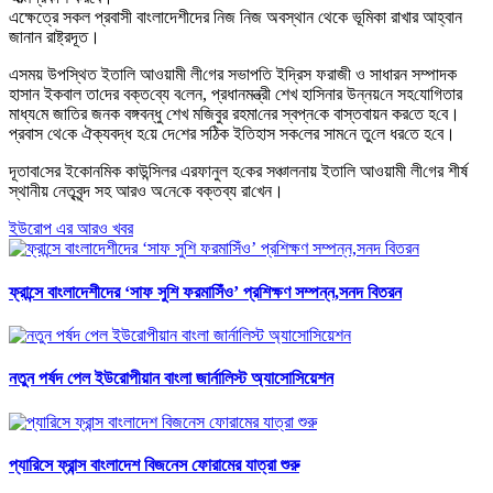
এক্ষেত্রে সকল প্রবাসী বাংলাদেশীদের নিজ নিজ অবস্থান থেকে ভূমিকা রাখার আহ্বান
জানান রাষ্ট্রদূত।
এসময় উপ‌স্থিত ইতা‌লি আওয়ামী লী‌গের সভাপ‌তি ইদ্রিস ফরাজী ও সাধারন সম্পাদক
হাসান ইকবাল তা‌দের বক্ত‌ব্যে ব‌লেন, প্রধানমন্ত্রী শেখ হা‌সিনার উন্নয়‌নে সহ‌যো‌গিতার
মাধ্য‌মে জা‌তির জন‌ক বঙ্গবন্ধু শেখ মজিবুর রহমা‌নের স্বপ্ন‌কে বাস্তবায়ন কর‌তে হ‌বে।
প্রবাস থে‌কে ঐক্যবদ্ধ হ‌য়ে দে‌শের স‌ঠিক ইতিহাস সক‌লের সাম‌নে তু‌লে ধর‌তে হ‌বে।
দূতাবা‌সের ইকোন‌মিক কাউ‌ন্সিলর এরফানুল হ‌কের সঞ্চালনায় ইতা‌লি আওয়ামী লী‌গের শীর্ষ
স্থানীয় নেতৃবৃন্দ সহ আরও অ‌নে‌কে বক্তব্য রা‌খেন।
ইউরোপ এর আরও খবর
ফ্রান্সে বাংলাদেশীদের ‘সাফ সুশি ফরমাসিঁও’ প্রশিক্ষণ সম্পন্ন,সনদ বিতরন
নতুন পর্ষদ পেল ইউরোপীয়ান বাংলা জার্নালিস্ট অ্যাসোসিয়েশন
প্যারিসে ফ্রান্স বাংলাদেশ বিজনেস ফোরামের যাত্রা শুরু