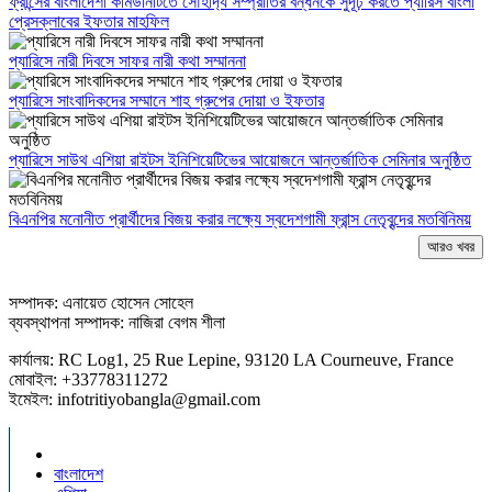
ফ্রান্সের বাংলাদেশী কমিউনিটিতে সৌহার্দ্য সম্প্রীতির বন্ধনকে সুদূঢ় করতে প্যারিস বাংলা
প্রেসক্লাবের ইফতার মাহফিল
প্যারিসে নারী দিবসে সাফর নারী কথা সম্মাননা
প্যারিসে সাংবাদিকদের সম্মানে শাহ গ্রুপের দোয়া ও ইফতার
প্যারিসে সাউথ এশিয়া রাইটস ইনিশিয়েটিভের আয়োজনে আন্তর্জাতিক সেমিনার অনুষ্ঠিত
বিএনপির মনোনীত প্রার্থীদের বিজয় করার লক্ষ্যে স্বদেশগামী ফ্রান্স নেতৃবৃন্দের মতবিনিময়
আরও খবর
সম্পাদক: এনায়েত হোসেন সোহেল
ব্যবস্থাপনা সম্পাদক: নাজিরা বেগম শীলা
কার্যালয়: RC Log1, 25 Rue Lepine, 93120 LA Courneuve, France
মোবাইল: +33778311272
ইমেইল: infotritiyobangla@gmail.com
বাংলাদেশ