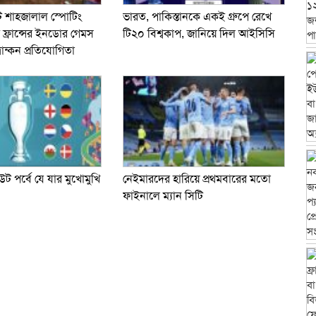
ট শাহজালাল স্পোটিং
ভারত, পাকিস্তানকে একই গ্রুপে রেখে
শ ফ্রান্সের ইনডোর গেমস
টি২০ বিশ্বকাপ, জানিয়ে দিল আইসিসি
রান্কন প্রতিযোগিতা
পর্বে যে যার মুখোমুখি
নেইমারদের হারিয়ে প্রথমবারের মতো
ফাইনালে ম্যান সিটি