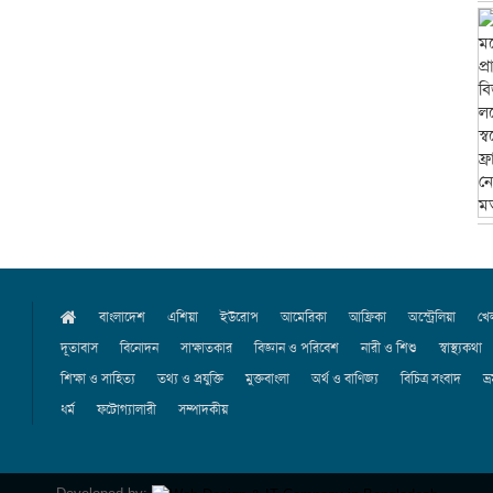
বাংলাদেশ
এশিয়া
ইউরোপ
আমেরিকা
আফ্রিকা
অস্ট্রেলিয়া
খে
দূতাবাস
বিনোদন
সাক্ষাতকার
বিজ্ঞান ও পরিবেশ
নারী ও শিশু
স্বাস্থ্যকথা
শিক্ষা ও সাহিত্য
তথ্য ও প্রযুক্তি
মুক্তবাংলা
অর্থ ও বাণিজ্য
বিচিত্র সংবাদ
ভ্
ধর্ম
ফটোগ্যালারী
সম্পাদকীয়