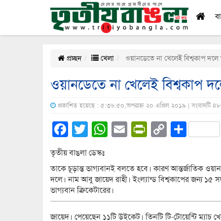
ব
প্রচ্ছদ
খেলা
ওয়ানডেতে না খেলেই বিশ্বকাপ দলে
ওয়ানডেতে না খেলেই বিশ্বকাপ দ
প্রকাশিত হয়েছে : ৫:৩৬:৫০,অপরাহ্ন ২০ এপ্রিল ২০১৯ | সংবাদটি ৪
Facebook
Twitter
WhatsApp
Email
PrintFrien
Copy
Shar
Link
তৃতীয় বাঙলা ডেস্কঃ
তাকে চূড়ান্ত ভাগ্যবানই বলতে হবে। কারণ আন্তর্জাতিক ওয়া
দলে। নাম আবু জায়েদ রাহী। ইংল্যান্ড বিশ্বকাপের জন্য ১৫ 
ভাগ্যবান ক্রিকেটারের।
জায়েদ। পেয়েছেন ১১টি উইকেট। তিনটি টি-টোয়েন্টি ম্যাচ 