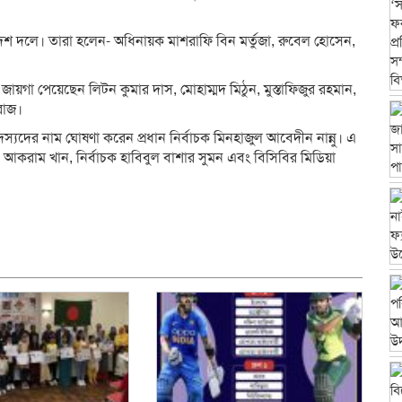
শ দলে। তারা হলেন- অধিনায়ক মাশরাফি বিন মর্তুজা, রুবেল হোসেন,
গা পেয়েছেন লিটন কুমার দাস, মোহাম্মদ মিঠুন, মুস্তাফিজুর রহমান,
রাজ।
্যদের নাম ঘোষণা করেন প্রধান নির্বাচক মিনহাজুল আবেদীন নান্নু। এ
 আকরাম খান, নির্বাচক হাবিবুল বাশার সুমন এবং বিসিবির মিডিয়া
dly
e