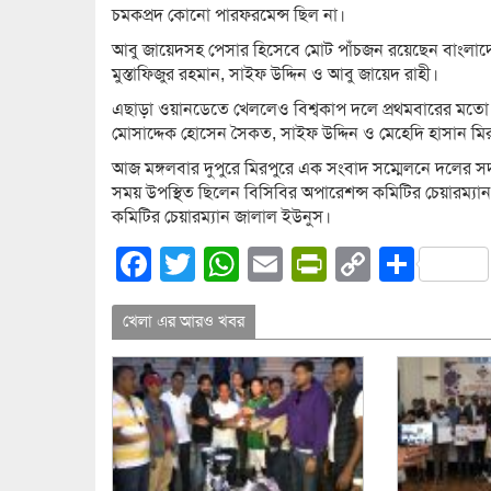
চমকপ্রদ কোনো পারফরমেন্স ছিল না।
আবু জায়েদসহ পেসার হিসেবে মোট পাঁচজন রয়েছেন বাংলাদে
মুস্তাফিজুর রহমান, সাইফ উদ্দিন ও আবু জায়েদ রাহী।
এছাড়া ওয়ানডেতে খেললেও বিশ্বকাপ দলে প্রথমবারের মতো জায়
মোসাদ্দেক হোসেন সৈকত, সাইফ উদ্দিন ও মেহেদি হাসান মি
আজ মঙ্গলবার দুপুরে মিরপুরে এক সংবাদ সম্মেলনে দলের সদস
সময় উপস্থিত ছিলেন বিসিবির অপারেশন্স কমিটির চেয়ারম্যান
কমিটির চেয়ারম্যান জালাল ইউনুস।
Facebook
Twitter
WhatsApp
Email
PrintFrien
Copy
Shar
Link
খেলা এর আরও খবর