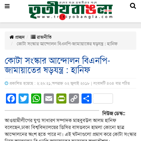
প্রচ্ছদ
রাজনীতি
কোটা সংস্কার আন্দোলন বিএনপি-জামায়াতের ষড়যন্ত্র : হানিফ
কোটা সংস্কার আন্দোলন বিএনপি-
জামায়াতের ষড়যন্ত্র : হানিফ
প্রকাশিত হয়েছে : ২:২৬:২১,অপরাহ্ন ০২ জুলাই ২০১৮ | সংবাদটি ৪০৪ বার পঠিত
Facebook
Twitter
WhatsApp
Email
PrintFriendly
Copy
Share
Link
নিউজ ডেস্ক::
আওয়ামীলীগের যুগ্ম সাধারণ সম্পাদক মাহবুবউল আলম হানিফ
বলেছেন,ঢাকা বিশ্ববিদ্যালয়ের ভিসির বাসভবনে হামলা কোনো ছাত্র
আন্দোলনের অংশ হতে পারে না। এই ঘটনাগুলো প্রমাণ করে কোটা সংস্কার