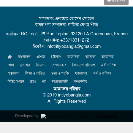
আরও খবর
সম্পাদক: এনায়েত হোসেন সোহেল
ব্যবস্থাপনা সম্পাদক: নাজিরা বেগম শীলা
কার্যালয়: RC Log1, 25 Rue Lepine, 93120 LA Courneuve, France
মোবাইল: +33778311272
ইমেইল: infotritiyobangla@gmail.com
বাংলাদেশ
এশিয়া
ইউরোপ
আমেরিকা
আফ্রিকা
অস্ট্রেলিয়া
খেলা
দূতাবাস
বিনোদন
সাক্ষাতকার
বিজ্ঞান ও পরিবেশ
নারী ও শিশু
স্বাস্থ্যকথা
শিক্ষা ও সাহিত্য
তথ্য ও প্রযুক্তি
মুক্তবাংলা
অর্থ ও বাণিজ্য
বিচিত্র সংবাদ
ভ্রমণ
ধর্ম
ফটোগ্যালারী
সম্পাদকীয়
আমাদের পরিবার
© 2019 tritiyobangla.com
All Rights Reserved
Developed by: