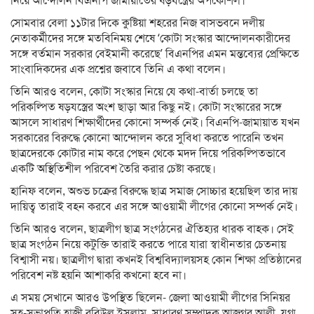
নিয়ে আন্দোলন বিএনপি জামায়াতের ষড়যন্ত্রের অপকৌশল।
সোমবার বেলা ১১টার দিকে কুষ্টিয়া শহরের নিজ বাসভবনে দলীয়
নেতাকর্মীদের সঙ্গে মতবিনিময় শেষে ‘কোটা সংস্কার আন্দোলনকারীদের
সঙ্গে বর্তমান সরকার বেইমানী করেছে’ বিএনপির এমন মন্তব্যের প্রেক্ষিতে
সাংবাদিকদের এক প্রশ্নের জবাবে তিনি এ কথা বলেন।
তিনি আরও বলেন, কোটা সংস্কার নিয়ে যে কথা-বার্তা চলছে তা
পরিকল্পিত ষড়যস্ত্রের অংশ ছাড়া আর কিছু নই। কোটা সংস্কারের সঙ্গে
আসলে সাধারণ শিক্ষার্থীদের কোনো সম্পর্ক নেই। বিএনপি-জামায়াত যখন
সরকারের বিরুদ্ধে কোনো আন্দোলন করে সুবিধা করতে পারেনি তখন
ছাত্রদেরকে কোটার নাম করে পেছন থেকে মদদ দিয়ে পরিকল্পিতভাবে
একটি অস্থিতিশীল পরিবেশ তৈরি করার চেষ্টা করছে।
হানিফ বলেন, অশুভ চক্রের বিরুদ্ধে ছাত্র সমাজ সোচ্চার হয়েছিল তার দায়
দায়িত্ব তারাই বহন করবে এর সঙ্গে আওয়ামী লীগের কোনো সম্পর্ক নেই।
তিনি আরও বলেন, ছাত্রলীগ ছাত্র সংগঠনের ঐতিহ্যর ধারক বাহক। সেই
ছাত্র সংগঠন নিয়ে কটুক্তি তারাই করতে পারে যারা স্বাধীনতার চেতনায়
বিশ্বাসী নয়। ছাত্রলীগ দ্বারা কখনই বিশ্ববিদ্যালয়সহ কোন শিক্ষা প্রতিষ্ঠানের
পরিবেশ নষ্ট হয়নি আশাকরি কখনো হবে না।
এ সময় সেখানে আরও উপস্থিত ছিলেন- জেলা আওয়ামী লীগের সিনিয়র
সহ-সভাপতি হাজী রবিউল ইসলাম, সাধারণ সম্পাদক আজগর আলী, যুগ্ম