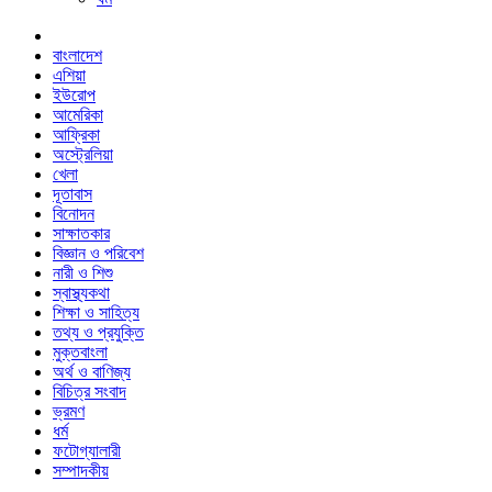
বাংলাদেশ
এশিয়া
ইউরোপ
আমেরিকা
আফ্রিকা
অস্ট্রেলিয়া
খেলা
দূতাবাস
বিনোদন
সাক্ষাতকার
বিজ্ঞান ও পরিবেশ
নারী ও শিশু
স্বাস্থ্যকথা
শিক্ষা ও সাহিত্য
তথ্য ও প্রযুক্তি
মুক্তবাংলা
অর্থ ও বাণিজ্য
বিচিত্র সংবাদ
ভ্রমণ
ধর্ম
ফটোগ্যালারী
সম্পাদকীয়