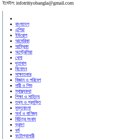
ইমেইল: infotritiyobangla@gmail.com
বাংলাদেশ
এশিয়া
ইউরোপ
আমেরিকা
আফ্রিকা
অস্ট্রেলিয়া
খেলা
দূতাবাস
বিনোদন
সাক্ষাতকার
বিজ্ঞান ও পরিবেশ
নারী ও শিশু
স্বাস্থ্যকথা
শিক্ষা ও সাহিত্য
তথ্য ও প্রযুক্তি
মুক্তবাংলা
অর্থ ও বাণিজ্য
বিচিত্র সংবাদ
ভ্রমণ
ধর্ম
ফটোগ্যালারী