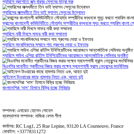
প্যারিসে ব্রুশোতে লুক্স বারবুর সেলুনের যাত্রা শুরু
প্যারিসের মাক্সধমীতে তিন ভাই ফ্যাশন সেলুনের উদ্বোধন
ফ্রান্সের বাংলাদেশী কমিউনিটিতে সৌহার্দ্য সম্প্রীতির বন্ধনকে সুদূঢ় করতে প্যারিস বাংলা
প্যারিসে নারী দিবসে সাফর নারী কথা সম্মাননা
প্যারিসে সাংবাদিকদের সম্মানে শাহ গ্রুপের দোয়া ও ইফতার
প্যারিসে সাউথ এশিয়া রাইটস ইনিশিয়েটিভের আয়োজনে আন্তর্জাতিক সেমিনার অনুষ্ঠিত
বিএনপির মনোনীত প্রার্থীদের বিজয় করার লক্ষ্যে স্বদেশগামী ফ্রান্স নেতৃবৃন্দের মতবিনিময়
আইফেল টাওয়ারের কাছে হামলায় নিহত এক, আহত দুই
বাংলাদেশিরা ‘দাস’ হিসাবে বিক্রি হচ্ছে লিবিয়ায়
সম্পাদক: এনায়েত হোসেন সোহেল
ব্যবস্থাপনা সম্পাদক: নাজিরা বেগম শীলা
কার্যালয়: RC Log1, 25 Rue Lepine, 93120 LA Courneuve, France
মোবাইল: +33778311272