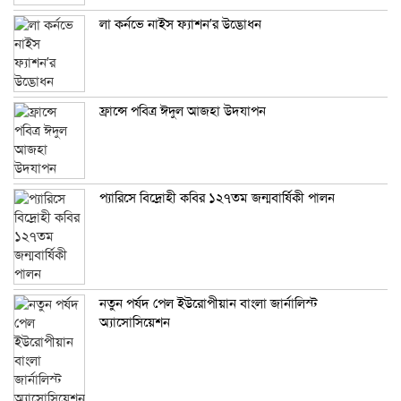
লা কর্নভে নাইস ফ্যাশন’র উদ্ভোধন
ফ্রান্সে পবিত্র ঈদুল আজহা উদযাপন
প্যারিসে বিদ্রোহী কবির ১২৭তম জন্মবার্ষিকী পালন
নতুন পর্ষদ পেল ইউরোপীয়ান বাংলা জার্নালিস্ট
অ্যাসোসিয়েশন