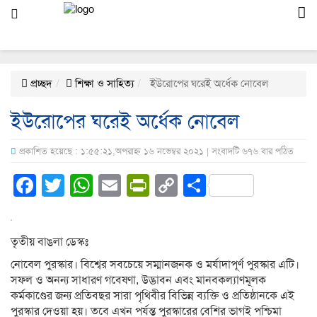
প্রচ্ছদ
শিক্ষা ও সাহিত্য
ইউরোপের ঘরেই অর্ধেক নোবেল
ইউরোপের ঘরেই অর্ধেক নোবেল
প্রকাশিত হয়েছে : ১:৫৫:২১,অপরাহ্ন ১৬ নভেম্বর ২০২১ | সংবাদটি ৬৭৬ বার পঠিত
Facebook
Twitter
WhatsApp
Email
PrintFriendly
Copy
Share
Link
তৃতীয় বাঙলা ডেস্কঃ
নোবেল পুরস্কার। বিশ্বের সবচেয়ে সম্মানজনক ও মর্যাদাপূর্ণ পুরস্কার এটি।
সফল ও অনন্য সাধারণ গবেষণা, উদ্ভাবন এবং মানবকল্যাণমূলক
কর্মকাণ্ডের জন্য প্রতিবছর সারা পৃথিবীর বিভিন্ন ব্যক্তি ও প্রতিষ্ঠানকে এই
পুরস্কার দেওয়া হয়। তবে এখন পর্যন্ত পুরস্কারের বেশির ভাগই পশ্চিমা