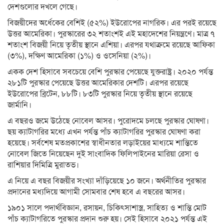
দেশগুলোর দখলে গেছে।
বিজয়ীদের অর্ধেকের বেশিই (৫২%) ইউরোপের নাগরিক। এর পরই রয়েছে
উত্তর আমেরিকা। পুরস্কারের ৩২ শতাংশই এই মহাদেশের নিয়ন্ত্রণে। মাত্র ৭
শতাংশ বিজয়ী নিয়ে তৃতীয় স্থানে এশিয়া। এরপর যথাক্রমে রয়েছে আফিকা
(৩%), দক্ষিণ আমেরিকা (১%) ও ওসেনিয়া (২%)।
একক দেশ হিসাবে সবচেয়ে বেশি পুরস্কার পেয়েছে যুক্তরাষ্ট্র। ২০২০ পর্যন্ত
২৮১টি পুরস্কার পেয়েছে উত্তর আমেরিকার দেশটি। এরপর রয়েছে
ইউরোপের ব্রিটেন, ৮৮টি। ৮৩টি পুরস্কার নিয়ে তৃতীয় স্থানে রয়েছে
জার্মানি।
এ বছরও জমে উঠেছে নোবেল আসর। পুরোদমে চলছে পুরস্কার ঘোষণা।
ছয় ক্যাটাগরির মধ্যে এখন পর্যন্ত পাঁচ ক্যাটাগরির পুরস্কার ঘোষণা করা
হয়েছে। সর্বশেষ মতপ্রকাশের স্বাধীনতার লড়াইয়ের মাধ্যমে শান্তিতে
নোবেল জিতে নিয়েছেন দুই সাংবাদিক ফিলিপাইনের মারিয়া রেসা ও
রাশিয়ার দিমিত্রি মুরাতভ।
এ নিয়ে এ বছর বিজয়ীর সংখ্যা দাঁড়িয়েছে ১০ জনে। অর্থনীতির পুরস্কার
প্রদানের মধ্যদিয়ে আগামী সোমবার শেষ হবে এ বছরের আসর।
১৯০১ সালে পদার্থবিজ্ঞান, রসায়ন, চিকিৎসাশাস্ত্র, সাহিত্য ও শান্তি মোট
পাঁচ ক্যাটাগরিতে পুরস্কার প্রদান শুরু হয়। সেই হিসাবে ২০২১ পর্যন্ত এই