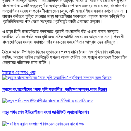
দূতাবাসে আমন্ত্রণ জানায়। আলোচনাকালে রাষ্ট্রদূত দাতো ড. আজফার মোহামাদ মুস্তাফা
বাংলাদেশকে একটি বন্ধুত্বপূর্ণ ও ভ্রাতৃপ্রতীম দেশ বলে মন্তব্য করে বলেন, বাংলাদেশ ও
মালয়েশিয়ার মধ্যে সম্পর্কের টানাপোড়েন চলুক, এটা মালয়েশিয়ার সরকার কখনো চায় না ।
রায়হান কবীরকে মুক্তি দেওয়ার জন্য মালয়েশিয়ার সরকারকে ধন্যবাদ জানান ডব্লিউবিও
প্রতিনিধিদলের পক্ষ থেকে সংস্থার প্রেসিডেন্ট কাজী এনায়েত উল্লাহ।
এ ছাড়া তিনি মালয়েশিয়ায় বসবাসরত প্রবাসী বাংলাদেশি যাঁরা এখনো নানান সমস্যায়
জর্জরিত, তাঁদের প্রতি সদয় দৃষ্টি এবং সঠিক আইনি সমাধানের আহ্বান জানান। প্রবাসী
বাংলাদেশিদের সমস্যা সমাধানে তাঁর সরকারের সহযোগিতার আশ্বাস দেন রাষ্ট্রদূত।
বৈঠকে আরও উপস্থিত ছিলেন দূতাবাসের প্রথম সচিব সৈয়দ নিজামুদ্দিন বিন সাইয়েদ
কাসিম, আয়েবা ভাইস প্রেসিডেন্ট ফখরুল আকম সেলিম এবং ফ্রান্সে বাংলাদেশ ইকোনমিক
চেম্বারের পরিচালক জানা মার্টিন ।
ইউরোপ এর আরও খবর
ফ্রান্সে বাংলাদেশীদের ‘সাফ সুশি ফরমাসিঁও’ প্রশিক্ষণ সম্পন্ন,সনদ বিতরন
নতুন পর্ষদ পেল ইউরোপীয়ান বাংলা জার্নালিস্ট অ্যাসোসিয়েশন