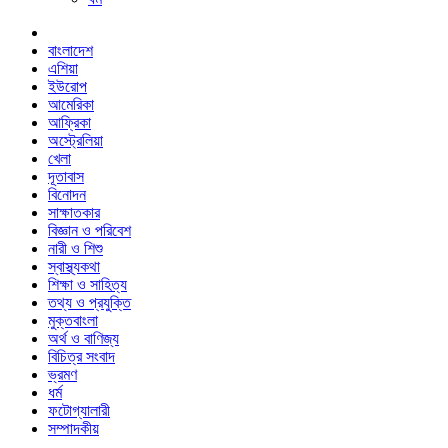
বাংলাদেশ
এশিয়া
ইউরোপ
আমেরিকা
আফ্রিকা
অস্ট্রেলিয়া
খেলা
দূতাবাস
বিনোদন
সাক্ষাতকার
বিজ্ঞান ও পরিবেশ
নারী ও শিশু
স্বাস্থ্যকথা
শিক্ষা ও সাহিত্য
তথ্য ও প্রযুক্তি
মুক্তবাংলা
অর্থ ও বাণিজ্য
বিচিত্র সংবাদ
ভ্রমণ
ধর্ম
ফটোগ্যালারী
সম্পাদকীয়