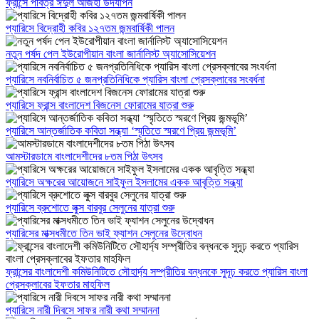
ফ্রান্সে পবিত্র ঈদুল আজহা উদযাপন
প্যারিসে বিদ্রোহী কবির ১২৭তম জন্মবার্ষিকী পালন
নতুন পর্ষদ পেল ইউরোপীয়ান বাংলা জার্নালিস্ট অ্যাসোসিয়েশন
প্যারিসে নবনির্বাচিত ৫ জনপ্রতিনিধিকে প্যারিস বাংলা প্রেসক্লাবের সংবর্ধনা
প্যারিসে ফ্রান্স বাংলাদেশ বিজনেস ফোরামের যাত্রা শুরু
প্যারিসে আন্তর্জাতিক কবিতা সন্ধ্যা ‘স্মৃতিতে স্মরণে প্রিয় জন্মভূমি’
আমস্টারডামে বাংলাদেশীদের ৮তম পিঠা উৎসব
প্যারিসে অক্ষরের আয়োজনে সাইফুল ইসলামের একক আবৃত্তি সন্ধ্যা
প্যারিসে ব্রুশোতে লুক্স বারবুর সেলুনের যাত্রা শুরু
প্যারিসের মাক্সধমীতে তিন ভাই ফ্যাশন সেলুনের উদ্বোধন
ফ্রান্সের বাংলাদেশী কমিউনিটিতে সৌহার্দ্য সম্প্রীতির বন্ধনকে সুদূঢ় করতে প্যারিস বাংলা
প্রেসক্লাবের ইফতার মাহফিল
প্যারিসে নারী দিবসে সাফর নারী কথা সম্মাননা