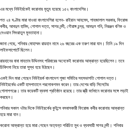
এর মধ্যে নিউইর্য়কেই করোনায় মৃত্যু হয়েছে ১৫২ বাংলাদেশির।
গত ২৪ ঘণ্টায় মারা যাওয়া বাংলাদেশিরা হলেন- রাইয়ান আহমেদ, শাহজালাল সরকার, ফিরোজ
কবীর, আবদুল হামিদ, গোপাল দত্ত, সাগর নন্দী, গৌরাঙ্গ চন্দ্র, আবদুল গনি, নিরঞ্জন বণিক ও
দেওয়ান সিদরাতুল মুনতাহানা।
জানা গেছে, শনিবার মোহাম্মদ রায়হান নামে ২৬ বছরের এক তরুণ মারা যান। তিনি ১৯ দিন
লাইফসাপোর্টে ছিলেন।
রায়হানের বাবা মাহতাব উদ্দিনসহ পরিবারের অনেকেই করোনায় আক্রান্ত হয়েছিলেন। তবে
চিকিৎসা নিয়ে তারা সুস্থ হয়ে উঠছেন।
একই দিন মারা গেছেন নিউইয়র্ক বাংলাদেশ পূজা সমিতির সহসভাপতি গোপাল দত্ত।
নিউইয়র্কের একটি হাসপাতালে পরলোকগমন করেন। তার দেশের বাড়ি সিলেটের
গোলাপগঞ্জে। তার কয়েকটি ব্যবসা প্রতিষ্ঠান রয়েছে। তার স্ত্রী বর্তমানে করোনার সঙ্গে লড়াই
করছেন।
শনিবার সকাল ৭টার দিকে নিউইয়র্কের কুইন্সে বসবাসকারী ফিরোজ কবীর করোনায় আক্রান্ত
হয়ে মারা যান।
করোনা আক্রান্ত হয়ে মারা গেছেন অত্যন্ত পরিচিত মুখ ও ব্যবসায়ী সাগর নন্দী। শনিবার