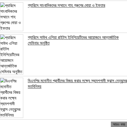
প্যারিসে সাংবাদিকদের সম্মানে শাহ গ্রুপের দোয়া ও ইফতার
প্যারিসে সাউথ এশিয়া রাইটস ইনিশিয়েটিভের আয়োজনে আন্তর্জাতিক
সেমিনার অনুষ্ঠিত
বিএনপির মনোনীত প্রার্থীদের বিজয় করার লক্ষ্যে স্বদেশগামী ফ্রান্স নেতৃবৃন্দের
মতবিনিময়
আরও খবর