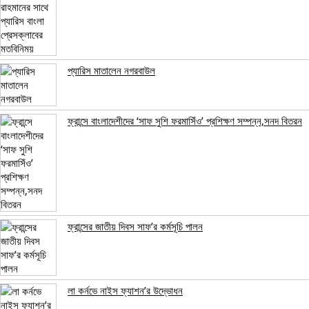
প্যারিস মাতালেন নগরবাউল
ফ্রান্সে বাংলাদেশীদের ‘সাফ সুশি ফরমাসিঁও’ প্রশিক্ষণ সম্পন্ন,সনদ বিতরন
ফ্রান্সের জাতীয় দিবস সাফ’র কর্মসূচি পালন
লা কর্নভে নাইস ফ্যাশন’র উদ্ভোধন