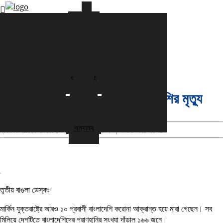
বাংলাদেশ
এশিয়া
ইউরোপ
প্রচ্ছদ
আমেরিকা
আমেরিকা
আফ্রিকা
আমেরিকায় করোনায় আরও ১০ বাংলাদেশির মৃত্যু
অস্ট্রেলিয়া
খেলা
আমেরিকায় করোনায় আরও ১০ বাংলাদেশির মৃত্যু
দূতাবাস
বিনোদন
সাক্ষাতকার
অন্যান্য
প্রকাশিত হয়েছে : ২:৩৫:৪২,অপরাহ্ন ২০ এপ্রিল ২০২০ | সংবাদটি ৭২৫ বার পঠিত
তৃতীয় বাঙলা ডেস্কঃ
মার্কিন যুক্তরাষ্ট্রে আরও ১০ প্রবাসী বাংলাদেশি করোনা আক্রান্ত হয়ে মারা গেছেন। সব
মিলিয়ে দেশটিতে বাংলাদেশিদের প্রাণহানির সংখ্যা দাঁড়াল ১৬৬ জনে।