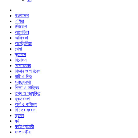
বাংলাদেশ
এশিয়া
ইউরোপ
আমেরিকা
আফ্রিকা
অস্ট্রেলিয়া
খেলা
দূতাবাস
বিনোদন
সাক্ষাতকার
বিজ্ঞান ও পরিবেশ
নারী ও শিশু
স্বাস্থ্যকথা
শিক্ষা ও সাহিত্য
তথ্য ও প্রযুক্তি
মুক্তবাংলা
অর্থ ও বাণিজ্য
বিচিত্র সংবাদ
ভ্রমণ
ধর্ম
ফটোগ্যালারী
সম্পাদকীয়