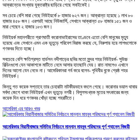
আক্রান্তের সংখ্যায় যুক্তরাষ্ট্র ছাড়িয়ে গেছে সবাইকেই।
সব চেয়ে বেশি মারা গেছে নিউইয়র্কে ৮ হাজার ৬২৭ জন। আক্রান্ত হয়েছে ১ লাখ ৮০
হাজার ৪৫৮ জন। এরপরই আছে নিউজার্সি, সেখানে আক্রান্ত ৫৮ হাজার ১৫১ জন ও
মারা গেছেন ২ হাজার ১৮৩ জন।
নিউইয়র্ক মহানগরীতে প্রাণঘাতী করোনাভাইরাসের তাণ্ডবে এতো বেশি মানুষের মৃত্যু
হয়েছে এবং সেখানে এমন এক ভুতুড়ে পরিবেশ বিরাজ করছে যে, নিরুপায় হয়ে লাশগুলোকে
গণকবর দিতে হচ্ছে।
সবচেয়ে বেশি ক্ষতিগ্রস্ত হার্ডসন নদীপাড়ের ছবির মতো সুন্দর শহর নিউইয়র্ক- সুউচ্চ
বিল্ডিংগুলো যেন আকাশকে মাটিতে নেমে আসার হাতছানি দেয়। রাত নামলেও এখানে
দিনের আলো যেন নেভে না। আমেরিকানরা গর্ব করে বলেন- পৃথিবীর বুকে শ্রেষ্ঠ শহর
নিউইয়র্ক।
কিন্তু গত কয়েক সপ্তাহে তার চেহারাটা নাটকীয়ভাবে বদলে গেছে। করোনার ভয়াল থাবায়
সর্বদা জেগে থাকা নিউইয়র্ক এখন ভুতুড়ে নগরী। বিপুলসংখ্যক মৃতের সৎকারের জন্য
কয়েক দিন ধরে গণকবর খোঁড়া হচ্ছে শহরটিতে।
আমেরিকা এর আরও খবর
আমেরিকায় বিয়ানীবাজার সমিতির নির্বাচনে মান্নান মাহবুব পরিষদের পূর্ণ প্যানেল বিজয়ী