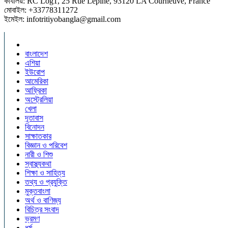
কার্যালয়: RC Log1, 25 Rue Lepine, 93120 LA Courneuve, France
মোবাইল: +33778311272
ইমেইল: infotritiyobangla@gmail.com
বাংলাদেশ
এশিয়া
ইউরোপ
আমেরিকা
আফ্রিকা
অস্ট্রেলিয়া
খেলা
দূতাবাস
বিনোদন
সাক্ষাতকার
বিজ্ঞান ও পরিবেশ
নারী ও শিশু
স্বাস্থ্যকথা
শিক্ষা ও সাহিত্য
তথ্য ও প্রযুক্তি
মুক্তবাংলা
অর্থ ও বাণিজ্য
বিচিত্র সংবাদ
ভ্রমণ
ধর্ম