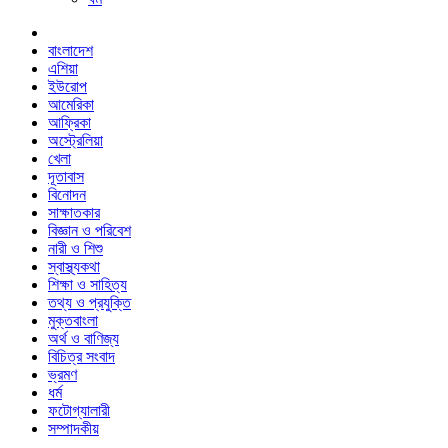
বাংলাদেশ
এশিয়া
ইউরোপ
আমেরিকা
আফ্রিকা
অস্ট্রেলিয়া
খেলা
দূতাবাস
বিনোদন
সাক্ষাতকার
বিজ্ঞান ও পরিবেশ
নারী ও শিশু
স্বাস্থ্যকথা
শিক্ষা ও সাহিত্য
তথ্য ও প্রযুক্তি
মুক্তবাংলা
অর্থ ও বাণিজ্য
বিচিত্র সংবাদ
ভ্রমণ
ধর্ম
ফটোগ্যালারী
সম্পাদকীয়