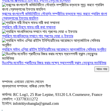
প্যারিসের মাক্সধমীতে তিন ভাই ফ্যাশন সেলুনের উদ্বোধন
ফ্রান্সের বাংলাদেশী কমিউনিটিতে সৌহার্দ্য সম্প্রীতির বন্ধনকে সুদূঢ় করতে প্যারিস বাংলা
প্রেসক্লাবের ইফতার মাহফিল
প্যারিসে নারী দিবসে সাফর নারী কথা সম্মাননা
প্যারিসে সাংবাদিকদের সম্মানে শাহ গ্রুপের দোয়া ও ইফতার
প্যারিসে সাউথ এশিয়া রাইটস ইনিশিয়েটিভের আয়োজনে আন্তর্জাতিক সেমিনার অনুষ্ঠিত
বিএনপির মনোনীত প্রার্থীদের বিজয় করার লক্ষ্যে স্বদেশগামী ফ্রান্স নেতৃবৃন্দের মতবিনিময়
আরও খবর
সম্পাদক: এনায়েত হোসেন সোহেল
ব্যবস্থাপনা সম্পাদক: নাজিরা বেগম শীলা
কার্যালয়: RC Log1, 25 Rue Lepine, 93120 LA Courneuve, France
মোবাইল: +33778311272
ইমেইল: infotritiyobangla@gmail.com