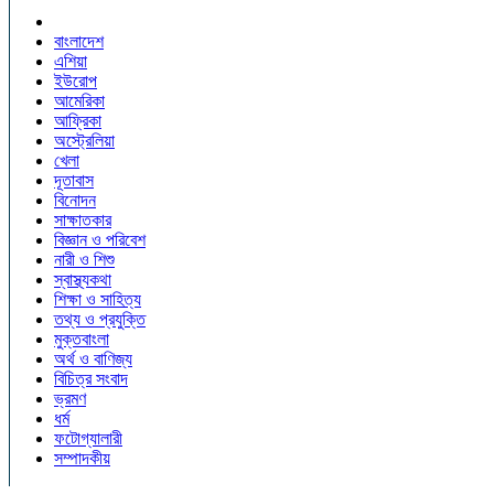
বাংলাদেশ
এশিয়া
ইউরোপ
আমেরিকা
আফ্রিকা
অস্ট্রেলিয়া
খেলা
দূতাবাস
বিনোদন
সাক্ষাতকার
বিজ্ঞান ও পরিবেশ
নারী ও শিশু
স্বাস্থ্যকথা
শিক্ষা ও সাহিত্য
তথ্য ও প্রযুক্তি
মুক্তবাংলা
অর্থ ও বাণিজ্য
বিচিত্র সংবাদ
ভ্রমণ
ধর্ম
ফটোগ্যালারী
সম্পাদকীয়