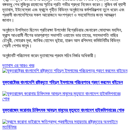
বঙ্গবন্ধু শেখ মুজিবুর রহমানের স্মৃতির প্রতি গভীর শ্রদ্ধা নিবেদন করেন। মুজিব বর্ষ ব্যাপী
দূতাবাস, ইউনেস্কো এবং ফ্রান্সে গৃহীত বিভিন্ন অনুষ্ঠানের কর্মপরিকল্পনা তুলে ধরেন এবং
প্রবাসী বাংলাদেশিদের সকল আয়োজনে অংশগ্রহণ ও সহযোগিতার জন্য আমন্ত্রণ
জানান।
অনুষ্ঠানে উপস্থিত ছিলেন প্রতিরক্ষা উপদেষ্ঠা বিগ্রেডিয়ার জেনারেল মোহাম্মদ মহসিন,
ফ্রান্স আওয়ামী লীগের ভারপ্রাপ্ত সভাপতি ওয়াহেদ ভার তাহের, সহসভাপতি নাছির
চৌধুরী, সোহরাব মৃধা, জাকির হোসেন ভূইয়া, হারুন আল রশিদসহ কমিউনিটির বিভিন্ন
শ্রেনী পেশার মানুষ।
অনুষ্ঠানটি পরিচালনা করেন দূতাবাসের প্রথম সচিব নির্জর অধিকারী।
দূতাবাস এর আরও খবর
যুক্তরাষ্ট্রের বাংলাদেশি রাষ্ট্রদূতে শহিদুল ইসলামের পরিচয়পত্র গ্রহণ করলেন বাইডেন
যুক্তরাজ্যে করোনায় চিকিৎসক আবদুল মাবুদের মৃত্যুতে বাংলাদেশ হাইকমিশনারের শোক