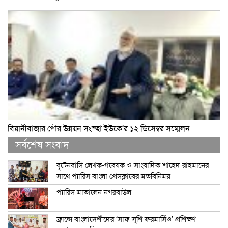
বিয়ানীবাজার পৌর উন্নয়ন সংস্হা ইউকে’র ১২ ডিসেম্বর সম্মেলন
সর্বশেষ সংবাদ
বৃটেনবাসি লেখক-গবেষক ও সাংবাদিক শাহেদ রাহমানের
সাথে প্যারিস বাংলা প্রেসক্লাবের মতবিনিময়
প্যারিস মাতালেন নগরবাউল
ফ্রান্সে বাংলাদেশীদের ‘সাফ সুশি ফরমাসিঁও’ প্রশিক্ষণ