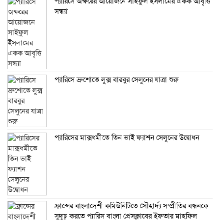
প্যারিসে অক্ষরের আয়োজনে সাইফুল ইসলামের একক আবৃত্তি
সন্ধ্যা
প্যারিসে ব্রুশোতে লুক্স বারবুর সেলুনের যাত্রা শুরু
প্যারিসের মাক্সধমীতে তিন ভাই ফ্যাশন সেলুনের উদ্বোধন
ফ্রান্সের বাংলাদেশী কমিউনিটিতে সৌহার্দ্য সম্প্রীতির বন্ধনকে
সুদূঢ় করতে প্যারিস বাংলা প্রেসক্লাবের ইফতার মাহফিল