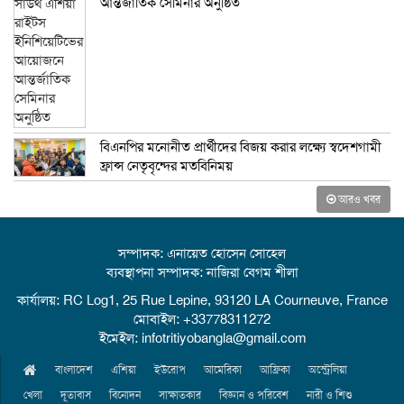
আন্তর্জাতিক সেমিনার অনুষ্ঠিত
বিএনপির মনোনীত প্রার্থীদের বিজয় করার লক্ষ্যে স্বদেশগামী
ফ্রান্স নেতৃবৃন্দের মতবিনিময়
আরও খবর
সম্পাদক: এনায়েত হোসেন সোহেল
ব্যবস্থাপনা সম্পাদক: নাজিরা বেগম শীলা
কার্যালয়: RC Log1, 25 Rue Lepine, 93120 LA Courneuve, France
মোবাইল: +33778311272
ইমেইল: infotritiyobangla@gmail.com
বাংলাদেশ
এশিয়া
ইউরোপ
আমেরিকা
আফ্রিকা
অস্ট্রেলিয়া
খেলা
দূতাবাস
বিনোদন
সাক্ষাতকার
বিজ্ঞান ও পরিবেশ
নারী ও শিশু