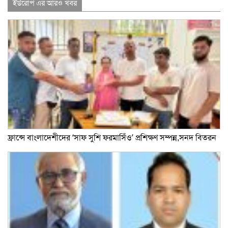
ইউরোপ এর আরও খবর
ফ্রান্সে বাংলাদেশীদের ‘সাফ সুশি ফরমাসিঁও’ প্রশিক্ষণ সম্পন্ন,সনদ বিতরন