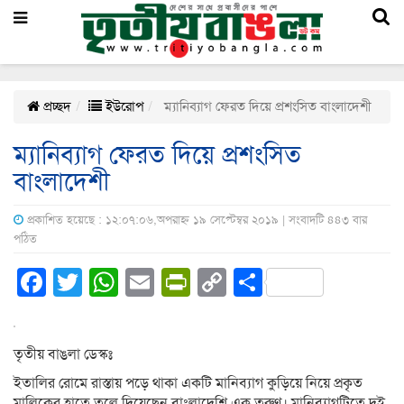
প্রচ্ছদ
ইউরোপ
ম্যানিব্যাগ ফেরত দিয়ে প্রশংসিত বাংলাদেশী
ম্যানিব্যাগ ফেরত দিয়ে প্রশংসিত
বাংলাদেশী
প্রকাশিত হয়েছে : ১২:০৭:০৬,অপরাহ্ন ১৯ সেপ্টেম্বর ২০১৯ | সংবাদটি ৪৪৩ বার
পঠিত
Facebook
Twitter
WhatsApp
Email
PrintFriendly
Copy
Share
Link
তৃতীয় বাঙলা ডেস্কঃ
ইতালির রোমে রাস্তায় পড়ে থাকা একটি মানিব্যাগ কুড়িয়ে নিয়ে প্রকৃত
মালিকের হাতে তুলে দিয়েছেন বাংলাদেশি এক তরুণ। মানিব্যাগটিতে দুই