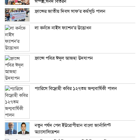
সম্পন্ন,সনদ বিতরন
ফ্রান্সের জাতীয় দিবস সাফ’র কর্মসূচি পালন
লা কর্নভে নাইস ফ্যাশন’র উদ্ভোধন
ফ্রান্সে পবিত্র ঈদুল আজহা উদযাপন
প্যারিসে বিদ্রোহী কবির ১২৭তম জন্মবার্ষিকী পালন
নতুন পর্ষদ পেল ইউরোপীয়ান বাংলা জার্নালিস্ট
অ্যাসোসিয়েশন