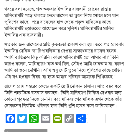
খবরে বলা হয়েছে, গত শুক্রবার ইতালির রাজধানী রোমের রাস্তায়
মানিব্যাগটি পড়ে থাকতে দেখে রাসেল তা তুলে নিয়ে সোজা চলে যান
পুলিশের কাছে। পরে রাসেলের হাত থেকে প্রকৃত মালিকের কাছে
মানিব্যাগটি হস্তান্তরের আয়োজন করে পুলিশ। মানিব্যাগটির মালিক
ইতালিয় এক ব্যবসায়ী।
সততার জন্য রাসেলের প্রতি কৃতজ্ঞতা প্রকাশ করা হয়। তবে গত রোববার
ইতালির দৈনিক ‘লা রিপাবলিকা’য় দেওয়া সাক্ষাৎকারে রাসেল বলেন,
‘আমি ব্যতিক্রম কিছু করিনি। কারণ মানিব্যাগটি তো আমার না।’ তিনি
আরও বলেন, ‘মানিব্যাগে কত অর্থ ছিল, সেটাও আমি জানতাম না, কারণ
আমি তা গুনে দেখিনি। আমি শুধু সেটি তুলে নিয়ে পুলিশের কাছে গেছি।
এটা সৎ হওয়ার বিষয়, যা হতে আমার পরিবার আমাকে শিখিয়েছে।’
রাসেল রোম শহরের কেন্দ্রে একটি ছোট্ট দোকান চালান। সাত বছর ধরে
তিনি শহরটিতে বসবাস করছেন। তিনি মানিব্যাগ ফিরিয়ে দেওয়ার জন্য
কোনো পুরস্কার নিতে চাননি। বরং মানিব্যাগের মালিক এখন থেকে তাঁর
দোকানের নিয়মিত খরিদ্দার হলে তিনি খুশি হবেন বলে জানিয়েছেন।
Facebook
Twitter
WhatsApp
Email
PrintFriendly
Copy
Share
Link