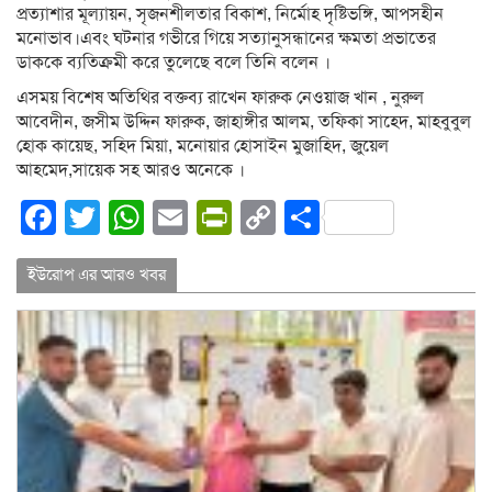
প্রত্যাশার মূল্যায়ন, সৃজনশীলতার বিকাশ, নির্মোহ দৃষ্টিভঙ্গি, আপসহীন
মনোভাব।এবং ঘটনার গভীরে গিয়ে সত্যানুসন্ধানের ক্ষমতা প্রভাতের
ডাককে ব্যতিক্রমী করে তুলেছে বলে তিনি বলেন ।
এসময় বিশেষ অতিথির বক্তব্য রাখেন ফারুক নেওয়াজ খান , নুরুল
আবেদীন, জসীম উদ্দিন ফারুক, জাহাঙ্গীর আলম, তফিকা সাহেদ, মাহবুবুল
হোক কায়েছ, সহিদ মিয়া, মনোয়ার হোসাইন মুজাহিদ, জুয়েল
আহমেদ,সায়েক সহ আরও অনেকে ।
Facebook
Twitter
WhatsApp
Email
PrintFriendly
Copy
Share
Link
ইউরোপ এর আরও খবর