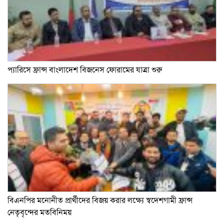
প্যারিসে ফ্রান্স বাংলাদেশ বিজনেস ফোরামের যাত্রা শুরু
বিএনপির মনোনীত প্রার্থীদের বিজয় করার লক্ষ্যে স্বদেশগামী ফ্রান্স
নেতৃবৃন্দের মতবিনিময়