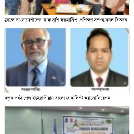
ফ্রান্সে বাংলাদেশীদের ‘সাফ সুশি ফরমাসিঁও’ প্রশিক্ষণ সম্পন্ন,সনদ বিতরন
নতুন পর্ষদ পেল ইউরোপীয়ান বাংলা জার্নালিস্ট অ্যাসোসিয়েশন