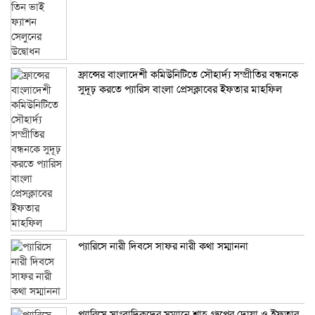
ফ্রান্সের বাংলাদেশী কমিউনিটিতে সৌহার্দ্য সম্প্রীতির বন্ধনকে
সুদূঢ় করতে প্যারিস বাংলা প্রেসক্লাবের ইফতার মাহফিল
প্যারিসে নারী দিবসে সাফর নারী কথা সম্মাননা
প্যারিসে সাংবাদিকদের সম্মানে শাহ গ্রুপের দোয়া ও ইফতার