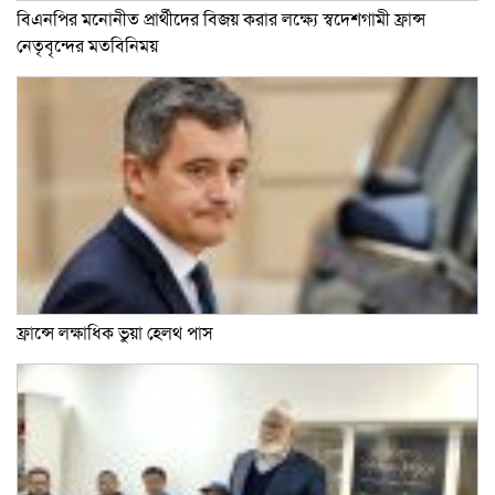
বিএনপির মনোনীত প্রার্থীদের বিজয় করার লক্ষ্যে স্বদেশগামী ফ্রান্স
নেতৃবৃন্দের মতবিনিময়
ফ্রান্সে লক্ষাধিক ভুয়া হেলথ পাস