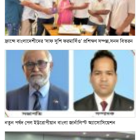
ফ্রান্সে বাংলাদেশীদের ‘সাফ সুশি ফরমাসিঁও’ প্রশিক্ষণ সম্পন্ন,সনদ বিতরন
নতুন পর্ষদ পেল ইউরোপীয়ান বাংলা জার্নালিস্ট অ্যাসোসিয়েশন