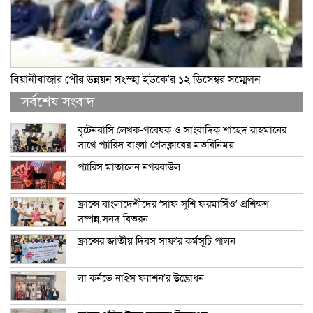
বিয়ানীবাজার পৌর উন্নয়ন সংস্হা ইউকে’র ১২ ডিসেম্বর সম্মেলন
সর্বশেষ সংবাদ
বৃটেনবাসি লেখক-গবেষক ও সাংবাদিক শাহেদ রাহমানের
সাথে প্যারিস বাংলা প্রেসক্লাবের মতবিনিময়
প্যারিস মাতালেন নগরবাউল
ফ্রান্সে বাংলাদেশীদের ‘সাফ সুশি ফরমাসিঁও’ প্রশিক্ষণ
সম্পন্ন,সনদ বিতরন
ফ্রান্সের জাতীয় দিবস সাফ’র কর্মসূচি পালন
লা কর্নভে নাইস ফ্যাশন’র উদ্ভোধন