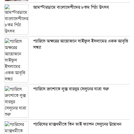
আমস্টারডামে বাংলাদেশীদের ৮তম পিঠা উৎসব
প্যারিসে অক্ষরের আয়োজনে সাইফুল ইসলামের একক আবৃত্তি
সন্ধ্যা
প্যারিসে ব্রুশোতে লুক্স বারবুর সেলুনের যাত্রা শুরু
প্যারিসের মাক্সধমীতে তিন ভাই ফ্যাশন সেলুনের উদ্বোধন