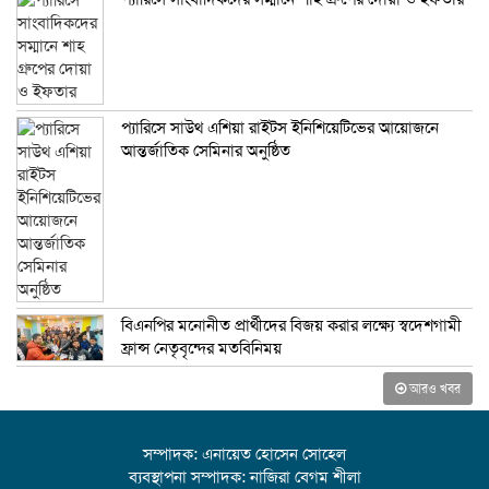
প্যারিসে সাউথ এশিয়া রাইটস ইনিশিয়েটিভের আয়োজনে
আন্তর্জাতিক সেমিনার অনুষ্ঠিত
বিএনপির মনোনীত প্রার্থীদের বিজয় করার লক্ষ্যে স্বদেশগামী
ফ্রান্স নেতৃবৃন্দের মতবিনিময়
আরও খবর
সম্পাদক: এনায়েত হোসেন সোহেল
ব্যবস্থাপনা সম্পাদক: নাজিরা বেগম শীলা