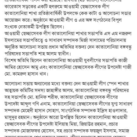
প্রতিষ্ঠাবার্ষিকী পালন করা হয়েছে। রবিবার (২৮ এপ্রিল) বার্সেলোনার
কারেতাস সড়কের একটি হলরুমে আওয়ামী স্বেচ্চাসেবক লীগ
কাতালোনিয়া শাখা প্রতিষ্ঠাবার্ষিকী উপলক্ষে কেক কাটা ও আলোচনা সভার
আয়োজন করে। অনুষ্ঠানে আওয়ামী লীগ ও এর অঙ্গ সংগঠনের বিপুল
সংখ্যক নেতাকর্মী উপস্থিত ছিলেন।
আওয়ামী স্বেচ্ছাসেবক লীগ কাতালোনিয়া শাখার সভাপতি এস এম নজরুল
ইসলামের সভাপতিত্বে ও সাধারণ সম্পাদক মির্জা সালামের পরিচালনায়
অনুষ্ঠিত আলোচনা সভায় প্রধান অতিথির বক্তব্য দেন কাতালোনিয়া বঙ্গবন্ধু
পরিষদের সভাপতি শাহ আলম স্বাধীন।
বিশেষ অতিথি ছিলেন কাতালোনিয়া আওয়ামী যুবলীগের সভাপতি কাজী
আমির হোসেন আমু এবং কাতালোনিয়া স্বেচ্ছাসেবক লীগের উপদেষ্টা গাজী
মো. কামরুল হাসান খান।
আলোচনা সভায় অন্যান্যের মধ্যে বক্তব্য দেন আওয়ামী লীগ স্পেন শাখার
আহ্বায়ক কমিটির সদস্য জাহাঙ্গীর আলম, কাতালোনিয়া বঙ্গবন্ধু পরিষদের
সহ সভাপতি মো. হানিফ শরীফ, কাতালোনিয়া স্বেচ্ছাসেবক লীগের
উপদেষ্টা আব্দুল গণি এনাম, কাতালোনিয়া স্বেচ্ছাসেবক লীগের যুগ্ম সাধারণ
সম্পাদক মেহেদী হাসান সোহাগ, সাংগঠনিক সম্পাদক ইদ্রিস হাওলাদার,
মাসুদুর রহমান। অনুষ্ঠানে আরো উপস্থিত ছিলেন কাতালোনিয়া আওয়ামী
স্বেচ্ছাসেবক লীগের উপদেষ্টা ইলিয়াছ মিয়া, জিয়াউর রহমান, প্রচার
সম্পাদক মোজাফফর হোসেন, সহ প্রচার সম্পাদক ফয়জুল ইসলাম, সমাজ