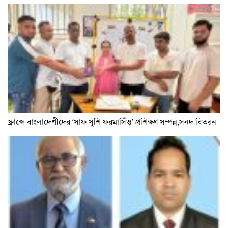
ফ্রান্সে বাংলাদেশীদের ‘সাফ সুশি ফরমাসিঁও’ প্রশিক্ষণ সম্পন্ন,সনদ বিতরন