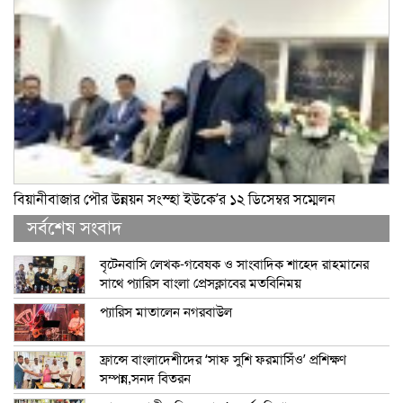
বিয়ানীবাজার পৌর উন্নয়ন সংস্হা ইউকে’র ১২ ডিসেম্বর সম্মেলন
সর্বশেষ সংবাদ
বৃটেনবাসি লেখক-গবেষক ও সাংবাদিক শাহেদ রাহমানের
সাথে প্যারিস বাংলা প্রেসক্লাবের মতবিনিময়
প্যারিস মাতালেন নগরবাউল
ফ্রান্সে বাংলাদেশীদের ‘সাফ সুশি ফরমাসিঁও’ প্রশিক্ষণ
সম্পন্ন,সনদ বিতরন