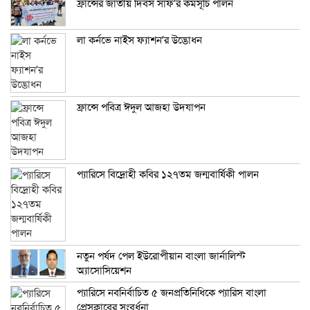
ফ্রান্সের জাতীয় দিবস সাফ’র কর্মসূচি পালন
লা কর্নভে নাইস ফ্যাশন’র উদ্ভোধন
ফ্রান্সে পবিত্র ঈদুল আজহা উদযাপন
প্যারিসে বিদ্রোহী কবির ১২৭তম জন্মবার্ষিকী পালন
নতুন পর্ষদ পেল ইউরোপীয়ান বাংলা জার্নালিস্ট
অ্যাসোসিয়েশন
প্যারিসে নবনির্বাচিত ৫ জনপ্রতিনিধিকে প্যারিস বাংলা
প্রেসক্লাবের সংবর্ধনা