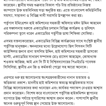
মাল্টিকালচ্যারাল একাডেমি পরিদর্শন ও এক মতবিনিময় সভায় অংশ গ্রহণ
করেছেন। স্থানীয় সময় শুক্রবার বিকাল পাঁচ টায় প্রতিষ্ঠানের নিজস্ব
ক্যম্পাসে উক্ত মতবিনিময় সভা অনুষ্ঠিত হয়। এতে বাংলাদেশ কমিউনিটির
সমস্যা, সম্ভাবনা ও বিভিন্ন দাবী সরাসরি উপস্থাপন করা হয়।
পর্তুগাল ইমিগ্রেশন হাই কমিশনের সহকারী অফিসার মঈন উদ্দিন আহমেদ
এর সঞ্চালনায় শুরুতে একাডেমির চলমান বিভিন্ন কার্যক্রম ও ভবিষ্যৎ
পরিকল্পনা তুলে ধরেন একাডেমির পর্তুগীজ ভাষা শিক্ষিকা সোফিয়া।
এসময় বক্তব্যকরেছেন, একাডেমির বিভিন্ন কার্যক্রমের সাথে সংশ্লিষ্ট স্থানীয়
পর্তুগিজ মানুষজন। অনন্যদের মধ্যে উল্লেখযোগ্য ছিল লিসবন সিটি
কাউন্সিলর জনাব রানা তসলিম উদ্দিন, হাই কমিশনের সহকারী ভাসকো
মাল্টা, একাডেমির সাধারণ সম্পাদক মোঃ রাসেল আহম্মেদ, কোষাধ্যক্ষ
শওকত আজিজ, আই এস সি টি ই বিশ্বিবদ্যালয়ের পিএইচডি গবেষক
সিসিলিয়া, স্থানীয় এন জি ও কর্মকর্তা পেদ্রো সহ আরো অনেকে।
এরপরে শুরু হয় আলোচনায় অংশগ্রহণকারীদের নানান মতামত ও
অভিজ্ঞতা প্রকাশ। মাননীয় হাই কমিশনার অত্যন্ত আন্তরিকতার সাথে
বিভিন্ন আলোচকদের কথা শুনেছেন এবং কার্যকর পদক্ষেপ নেওয়ার আশ্বাস
প্রদান করেছেন। বিশেষ করে বাংলাদেশে পর্তুগিজ হাইকমিশন স্থাপনের
ব্যাপারে উচ্চ পর্যায়ে সুপারিশের আশ্বাস প্রদান করেন। পাশাপাশি স্থানীয়
অনেক গুরুত্বপূর্ণ বিষয় স্থান পেয়েছে উক্ত আলোচনায়।